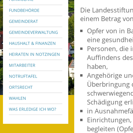
Die Landesstiftun
FUNDBEHÖRDE
einem Betrag vo
GEMEINDERAT
Opfer von in 
GEMEINDEVERWALTUNG
eine gesundhei
HAUSHALT & FINANZEN
Personen, die i
HEIRATEN IN NOTZINGEN
Auffindens des
haben,
MITARBEITER
Angehörige un
NOTRUFTAFEL
Überbringung 
ORTSRECHT
schwerwiegende
WAHLEN
Schädigung erl
WAS ERLEDIGE ICH WO?
in Ausnahmefäl
Einrichtungen,
begleiten (Op