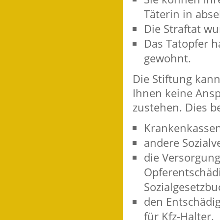
Täterin in abse
Die Straftat w
Das Tatopfer h
gewohnt.
Die Stiftung kan
Ihnen keine Ansp
zustehen.
Dies b
Krankenkassen
andere Sozialv
die Versorgun
Opferentschäd
Sozialgesetzbu
den Entschädig
für Kfz-Halter.