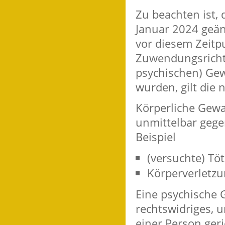
Zu beachten ist, 
Januar 2024 geänd
vor diesem Zeitp
Zuwendungsrichtli
psychischen) Gew
wurden, gilt die 
Körperliche Gewal
unmittelbar gegen
Beispiel
(versuchte) Tö
Körperverletz
Eine psychische G
rechtswidriges, 
einer Person ger