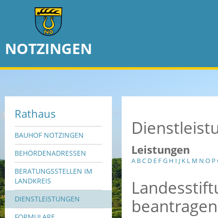
NOTZINGEN
Rathaus
Dienstleis
BAUHOF NOTZINGEN
Leistungen
BEHÖRDENADRESSEN
A
B
C
D
E
F
G
H
I
J
K
L
M
N
O
P
BERATUNGSSTELLEN IM
Landesstif
LANDKREIS
DIENSTLEISTUNGEN
beantragen
FORMULARE