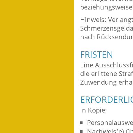
beziehungsweise
Hinweis:
Verlangt
Schmerzensgelda
nach Rücksendun
FRISTEN
Eine Ausschlussfr
die erlittene Str
Zuwendung erhalt
ERFORDERLI
In Kopie:
Personalauswe
Nachweis(e) üb