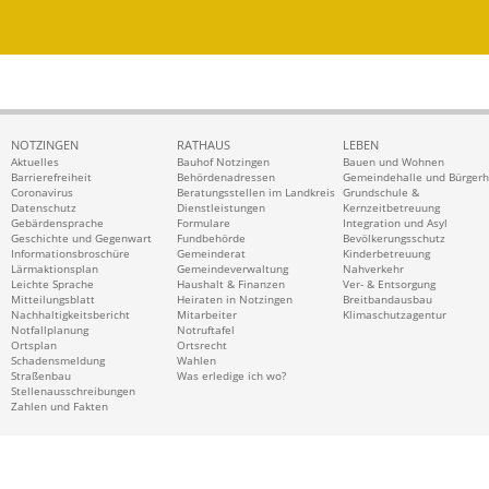
NOTZINGEN
RATHAUS
LEBEN
Aktuelles
Bauhof Notzingen
Bauen und Wohnen
Barrierefreiheit
Behördenadressen
Gemeindehalle und Bürger
Coronavirus
Beratungsstellen im Landkreis
Grundschule &
Datenschutz
Dienstleistungen
Kernzeitbetreuung
Gebärdensprache
Formulare
Integration und Asyl
Geschichte und Gegenwart
Fundbehörde
Bevölkerungsschutz
Informationsbroschüre
Gemeinderat
Kinderbetreuung
Lärmaktionsplan
Gemeindeverwaltung
Nahverkehr
Leichte Sprache
Haushalt & Finanzen
Ver- & Entsorgung
Mitteilungsblatt
Heiraten in Notzingen
Breitbandausbau
Nachhaltigkeitsbericht
Mitarbeiter
Klimaschutzagentur
Notfallplanung
Notruftafel
Ortsplan
Ortsrecht
Schadensmeldung
Wahlen
Straßenbau
Was erledige ich wo?
Stellenausschreibungen
Zahlen und Fakten