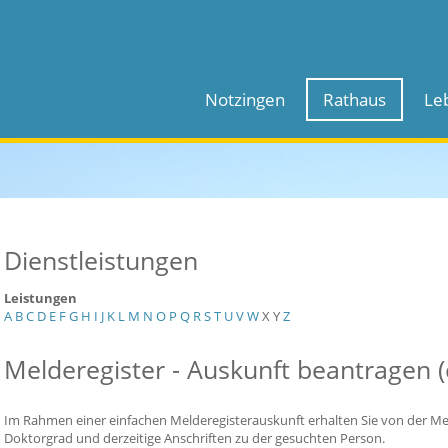
Notzingen
Rathaus
Le
Dienstleistungen
Leistungen
A
B
C
D
E
F
G
H
I
J
K
L
M
N
O
P
Q
R
S
T
U
V
W
X
Y
Z
Melderegister - Auskunft beantragen (
Im Rahmen einer einfachen Melderegisterauskunft erhalten Sie von der 
Doktorgrad und derzeitige Anschriften zu der gesuchten Person.