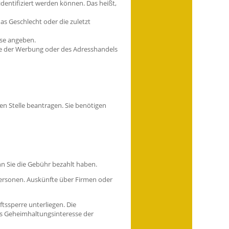
entifiziert werden können. Das heißt,
as Geschlecht oder die zuletzt
ese angeben.
cke der Werbung oder des Adresshandels
en Stelle beantragen. Sie benötigen
n Sie die Gebühr bezahlt haben.
personen. Auskünfte über Firmen oder
tssperre unterliegen. Die
das Geheimhaltungsinteresse der