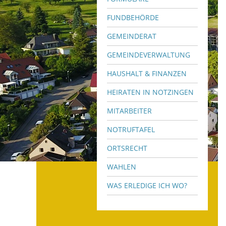
FUNDBEHÖRDE
GEMEINDERAT
GEMEINDEVERWALTUNG
HAUSHALT & FINANZEN
HEIRATEN IN NOTZINGEN
MITARBEITER
NOTRUFTAFEL
ORTSRECHT
WAHLEN
WAS ERLEDIGE ICH WO?