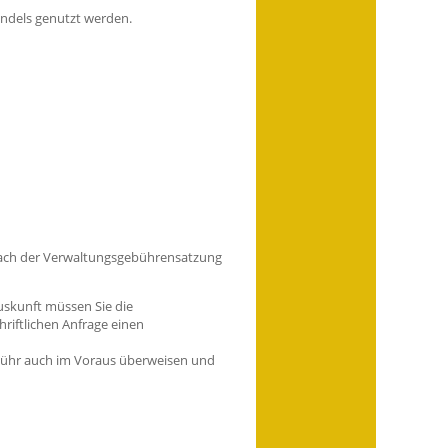
andels genutzt werden.
 nach der Verwaltungsgebührensatzung
auskunft müssen Sie die
riftlichen Anfrage einen
ebühr auch im Voraus überweisen und