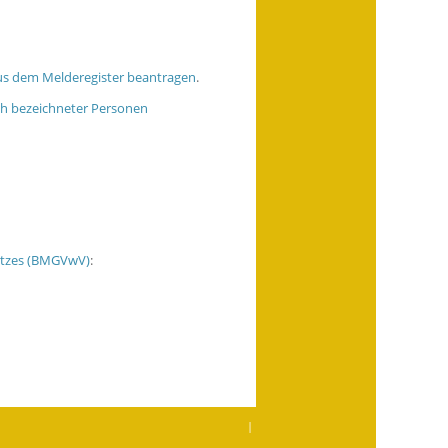
us dem Melderegister beantragen
.
ch bezeichneter Personen
etzes (BMGVwV)
:
|