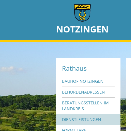
NOTZINGEN
Rathaus
BAUHOF NOTZINGEN
BEHÖRDENADRESSEN
BERATUNGSSTELLEN IM
LANDKREIS
DIENSTLEISTUNGEN
FORMULARE