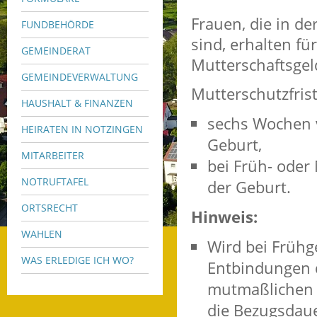
Frauen, die in de
FUNDBEHÖRDE
sind, erhalten fü
GEMEINDERAT
Mutterschaftsgel
GEMEINDEVERWALTUNG
Mutterschutzfris
HAUSHALT & FINANZEN
sechs Wochen v
HEIRATEN IN NOTZINGEN
Geburt,
MITARBEITER
bei Früh- oder
NOTRUFTAFEL
der Geburt.
ORTSRECHT
Hinweis:
WAHLEN
Wird bei Frühg
WAS ERLEDIGE ICH WO?
Entbindungen 
mutmaßlichen T
die Bezugsdaue