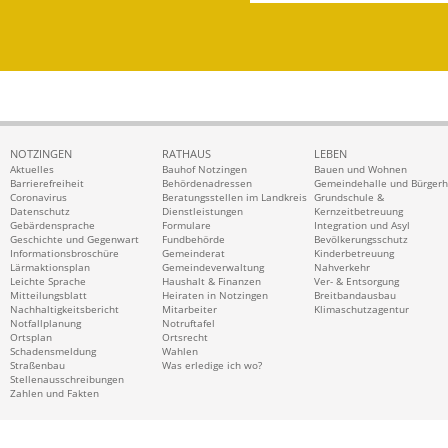
NOTZINGEN
RATHAUS
LEBEN
Aktuelles
Bauhof Notzingen
Bauen und Wohnen
Barrierefreiheit
Behördenadressen
Gemeindehalle und Bürger
Coronavirus
Beratungsstellen im Landkreis
Grundschule &
Datenschutz
Dienstleistungen
Kernzeitbetreuung
Gebärdensprache
Formulare
Integration und Asyl
Geschichte und Gegenwart
Fundbehörde
Bevölkerungsschutz
Informationsbroschüre
Gemeinderat
Kinderbetreuung
Lärmaktionsplan
Gemeindeverwaltung
Nahverkehr
Leichte Sprache
Haushalt & Finanzen
Ver- & Entsorgung
Mitteilungsblatt
Heiraten in Notzingen
Breitbandausbau
Nachhaltigkeitsbericht
Mitarbeiter
Klimaschutzagentur
Notfallplanung
Notruftafel
Ortsplan
Ortsrecht
Schadensmeldung
Wahlen
Straßenbau
Was erledige ich wo?
Stellenausschreibungen
Zahlen und Fakten