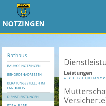
NOTZINGEN
Rathaus
Dienstleis
BAUHOF NOTZINGEN
Leistungen
BEHÖRDENADRESSEN
A
B
C
D
E
F
G
H
I
J
K
L
M
N
O
P
BERATUNGSSTELLEN IM
Mutterschaf
LANDKREIS
DIENSTLEISTUNGEN
Versicherte
FORMULARE