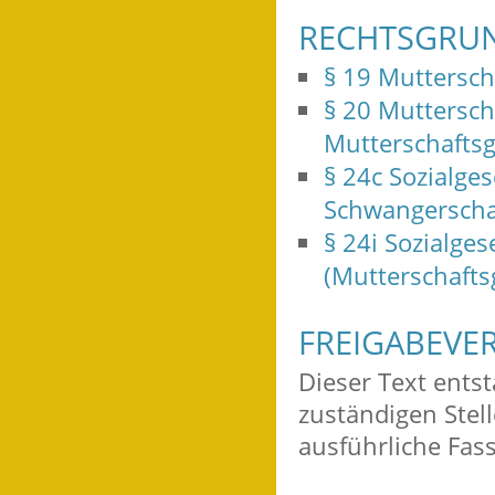
RECHTSGRU
§ 19 Muttersch
§ 20 Muttersc
Mutterschaftsg
§ 24c Sozialge
Schwangerscha
§ 24i Sozialge
(Mutterschafts
FREIGABEVE
Dieser Text ents
zuständigen Stel
ausführliche Fas