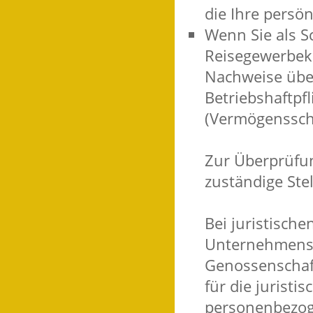
die Ihre persö
Wenn Sie als Sc
Reisegewerbeka
Nachweise übe
Betriebshaftpf
(Vermögensscha
Zur Überprüfun
zuständige Ste
Bei juristisch
Unternehmensg
Genossenschaft
für die juristi
personenbezoge