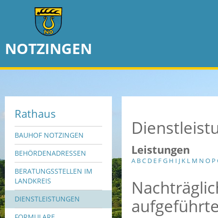
NOTZINGEN
Rathaus
Dienstleis
BAUHOF NOTZINGEN
Leistungen
BEHÖRDENADRESSEN
A
B
C
D
E
F
G
H
I
J
K
L
M
N
O
P
BERATUNGSSTELLEN IM
Nachträgli
LANDKREIS
DIENSTLEISTUNGEN
aufgeführte
FORMULARE