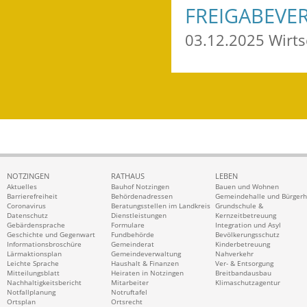
FREIGABEVE
03.12.2025 Wirt
NOTZINGEN
RATHAUS
LEBEN
Aktuelles
Bauhof Notzingen
Bauen und Wohnen
Barrierefreiheit
Behördenadressen
Gemeindehalle und Bürger
Coronavirus
Beratungsstellen im Landkreis
Grundschule &
Datenschutz
Dienstleistungen
Kernzeitbetreuung
Gebärdensprache
Formulare
Integration und Asyl
Geschichte und Gegenwart
Fundbehörde
Bevölkerungsschutz
Informationsbroschüre
Gemeinderat
Kinderbetreuung
Lärmaktionsplan
Gemeindeverwaltung
Nahverkehr
Leichte Sprache
Haushalt & Finanzen
Ver- & Entsorgung
Mitteilungsblatt
Heiraten in Notzingen
Breitbandausbau
Nachhaltigkeitsbericht
Mitarbeiter
Klimaschutzagentur
Notfallplanung
Notruftafel
Ortsplan
Ortsrecht