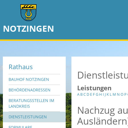
NOTZINGEN
Rathaus
Dienstleis
BAUHOF NOTZINGEN
Leistungen
BEHÖRDENADRESSEN
A
B
C
D
E
F
G
H
I
J
K
L
M
N
O
P
BERATUNGSSTELLEN IM
Nachzug au
LANDKREIS
DIENSTLEISTUNGEN
Ausländern)
FORMULARE