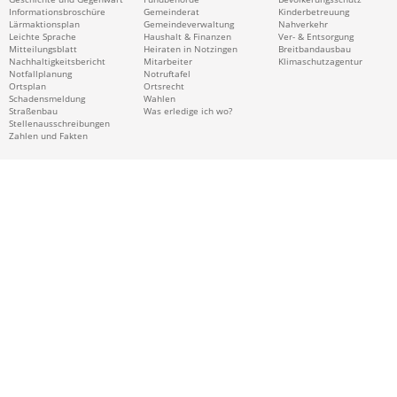
Informationsbroschüre
Gemeinderat
Kinderbetreuung
Lärmaktionsplan
Gemeindeverwaltung
Nahverkehr
Leichte Sprache
Haushalt & Finanzen
Ver- & Entsorgung
Mitteilungsblatt
Heiraten in Notzingen
Breitbandausbau
Nachhaltigkeitsbericht
Mitarbeiter
Klimaschutzagentur
Notfallplanung
Notruftafel
Ortsplan
Ortsrecht
Schadensmeldung
Wahlen
Straßenbau
Was erledige ich wo?
Stellenausschreibungen
Zahlen und Fakten