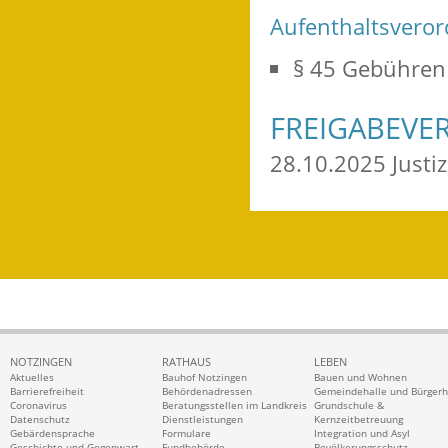
Aufenthaltsveror
§ 45 Gebühren 
FREIGABEVE
28.10.2025 Just
NOTZINGEN
RATHAUS
LEBEN
Aktuelles
Bauhof Notzingen
Bauen und Wohnen
Barrierefreiheit
Behördenadressen
Gemeindehalle und Bürger
Coronavirus
Beratungsstellen im Landkreis
Grundschule &
Datenschutz
Dienstleistungen
Kernzeitbetreuung
Gebärdensprache
Formulare
Integration und Asyl
Geschichte und Gegenwart
Fundbehörde
Bevölkerungsschutz