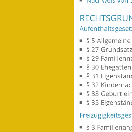
Nachweis von 
RECHTSGRU
Aufenthaltsgeset
§ 5 Allgemeine
§ 27 Grundsatz
§ 29 Familienn
§ 30 Ehegatte
§ 31 Eigenstän
§ 32 Kinderna
§ 33 Geburt ei
§ 35 Eigenstän
Freizügigkeitsges
§ 3 Familiena