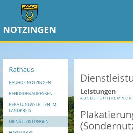
NOTZINGEN
Rathaus
Dienstleis
BAUHOF NOTZINGEN
Leistungen
BEHÖRDENADRESSEN
A
B
C
D
E
F
G
H
I
J
K
L
M
N
O
P
BERATUNGSSTELLEN IM
Plakatieru
LANDKREIS
DIENSTLEISTUNGEN
(Sondernut
FORMULARE