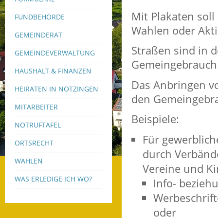
Mit Plakaten soll
FUNDBEHÖRDE
Wahlen oder Akt
GEMEINDERAT
Straßen sind in d
GEMEINDEVERWALTUNG
Gemeingebrauch
HAUSHALT & FINANZEN
Das Anbringen vo
HEIRATEN IN NOTZINGEN
den Gemeingebrau
MITARBEITER
Beispiele:
NOTRUFTAFEL
Für gewerblich
ORTSRECHT
durch Verbände
WAHLEN
Vereine und K
WAS ERLEDIGE ICH WO?
Info- bezieh
Werbeschrift
oder