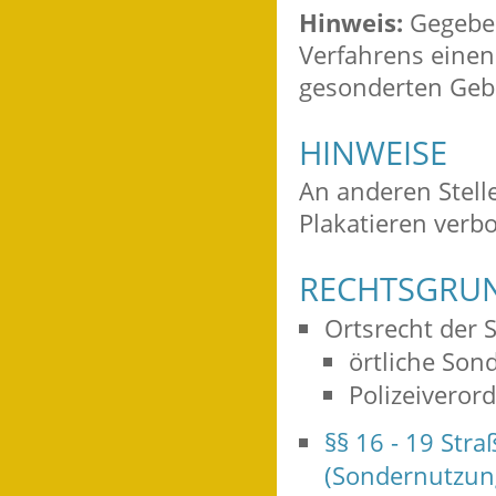
Hinweis:
Gegeben
Verfahrens einen
gesonderten Geb
HINWEISE
An anderen Stell
Plakatieren verb
RECHTSGRU
Ortsrecht der 
örtliche So
Polizeiveror
§§ 16 - 19 Str
(Sondernutzun