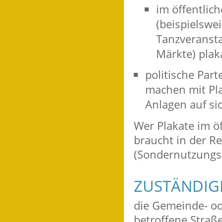
im öffentlic
(beispielswe
Tanzveransta
Märkte) plak
politische Par
machen mit Pla
Anlagen auf s
Wer Plakate im ö
braucht in der R
(Sondernutzungse
ZUSTÄNDIGE
die Gemeinde- od
betroffene Straße