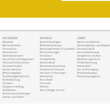
NOTZINGEN
RATHAUS
LEBEN
Aktuelles
Bauhof Notzingen
Bauen und Wohnen
Barrierefreiheit
Behördenadressen
Gemeindehalle und Bürger
Coronavirus
Beratungsstellen im Landkreis
Grundschule &
Datenschutz
Dienstleistungen
Kernzeitbetreuung
Gebärdensprache
Formulare
Integration und Asyl
Geschichte und Gegenwart
Fundbehörde
Bevölkerungsschutz
Informationsbroschüre
Gemeinderat
Kinderbetreuung
Lärmaktionsplan
Gemeindeverwaltung
Nahverkehr
Leichte Sprache
Haushalt & Finanzen
Ver- & Entsorgung
Mitteilungsblatt
Heiraten in Notzingen
Breitbandausbau
Nachhaltigkeitsbericht
Mitarbeiter
Klimaschutzagentur
Notfallplanung
Notruftafel
Ortsplan
Ortsrecht
Schadensmeldung
Wahlen
Straßenbau
Was erledige ich wo?
Stellenausschreibungen
Zahlen und Fakten