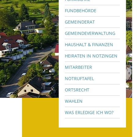
FUNDBEHÖRDE
GEMEINDERAT
GEMEINDEVERWALTUNG
HAUSHALT & FINANZEN
HEIRATEN IN NOTZINGEN
MITARBEITER
NOTRUFTAFEL
ORTSRECHT
WAHLEN
WAS ERLEDIGE ICH WO?