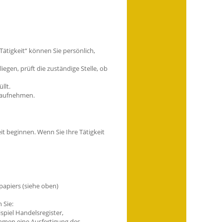
ätigkeit“ können Sie persönlich,
egen, prüft die zuständige Stelle, ob
llt.
it aufnehmen.
t beginnen. Wenn Sie Ihre Tätigkeit
papiers (siehe oben)
 Sie:
piel Handelsregister,
hmen eine Ausfertigung des