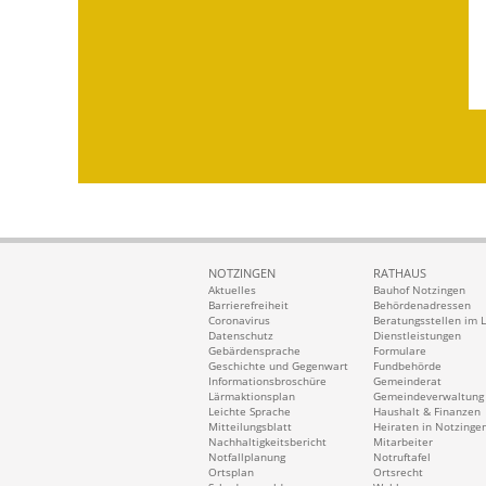
NOTZINGEN
RATHAUS
Aktuelles
Bauhof Notzingen
Barrierefreiheit
Behördenadressen
Coronavirus
Beratungsstellen im 
Datenschutz
Dienstleistungen
Gebärdensprache
Formulare
Geschichte und Gegenwart
Fundbehörde
Informationsbroschüre
Gemeinderat
Lärmaktionsplan
Gemeindeverwaltung
Leichte Sprache
Haushalt & Finanzen
Mitteilungsblatt
Heiraten in Notzinge
Nachhaltigkeitsbericht
Mitarbeiter
Notfallplanung
Notruftafel
Ortsplan
Ortsrecht