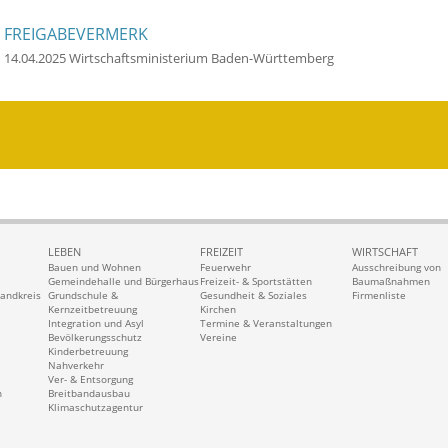
FREIGABEVERMERK
14.04.2025 Wirtschaftsministerium Baden-Württemberg
LEBEN
FREIZEIT
WIRTSCHAFT
Bauen und Wohnen
Feuerwehr
Ausschreibung von
Gemeindehalle und Bürgerhaus
Freizeit- & Sportstätten
Baumaßnahmen
Landkreis
Grundschule &
Gesundheit & Soziales
Firmenliste
Kernzeitbetreuung
Kirchen
Integration und Asyl
Termine & Veranstaltungen
Bevölkerungsschutz
Vereine
Kinderbetreuung
Nahverkehr
Ver- & Entsorgung
n
Breitbandausbau
Klimaschutzagentur