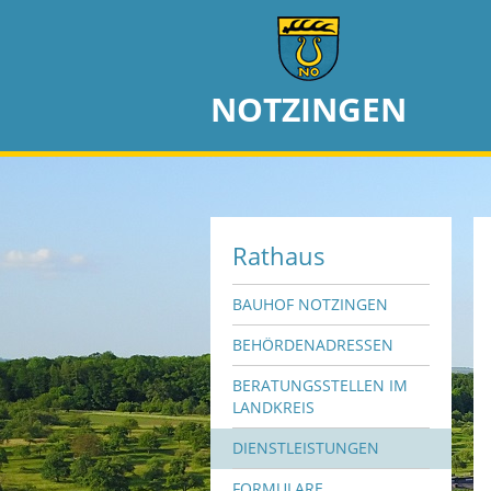
NOTZINGEN
Rathaus
BAUHOF NOTZINGEN
BEHÖRDENADRESSEN
BERATUNGSSTELLEN IM
LANDKREIS
DIENSTLEISTUNGEN
FORMULARE