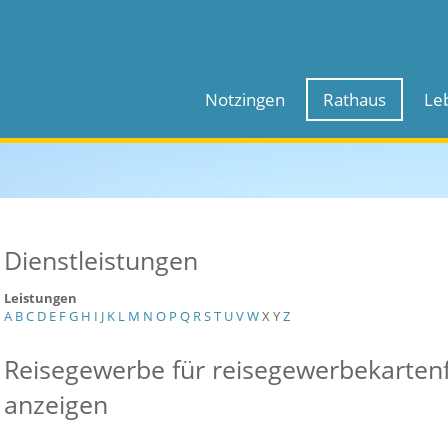
Notzingen
Rathaus
Le
Dienstleistungen
Leistungen
A
B
C
D
E
F
G
H
I
J
K
L
M
N
O
P
Q
R
S
T
U
V
W
X
Y
Z
Reisegewerbe für reisegewerbekartenfr
anzeigen