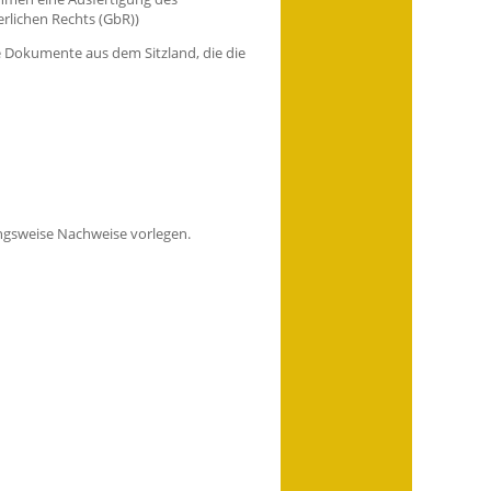
erlichen Rechts (GbR))
 Dokumente aus dem Sitzland, die die
ngsweise Nachweise vorlegen.