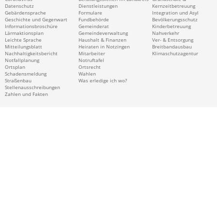
Datenschutz
Dienstleistungen
Kernzeitbetreuung
Gebärdensprache
Formulare
Integration und Asyl
Geschichte und Gegenwart
Fundbehörde
Bevölkerungsschutz
Informationsbroschüre
Gemeinderat
Kinderbetreuung
Lärmaktionsplan
Gemeindeverwaltung
Nahverkehr
Leichte Sprache
Haushalt & Finanzen
Ver- & Entsorgung
Mitteilungsblatt
Heiraten in Notzingen
Breitbandausbau
Nachhaltigkeitsbericht
Mitarbeiter
Klimaschutzagentur
Notfallplanung
Notruftafel
Ortsplan
Ortsrecht
Schadensmeldung
Wahlen
Straßenbau
Was erledige ich wo?
Stellenausschreibungen
Zahlen und Fakten