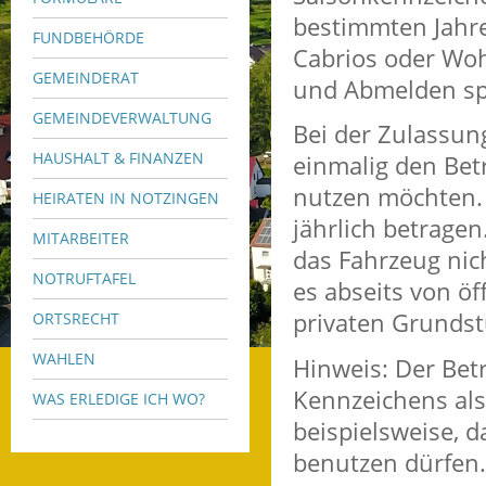
bestimmten Jahre
FUNDBEHÖRDE
Cabrios oder Woh
GEMEINDERAT
und Abmelden sp
GEMEINDEVERWALTUNG
Bei der Zulassun
HAUSHALT & FINANZEN
einmalig den Bet
nutzen möchten. 
HEIRATEN IN NOTZINGEN
jährlich betrage
MITARBEITER
das Fahrzeug nic
NOTRUFTAFEL
es abseits von ö
privaten Grunds
ORTSRECHT
WAHLEN
Hinweis:
Der Betr
Kennze
i
chens als
WAS ERLEDIGE ICH WO?
beispielsweise, 
benutzen dürfen.