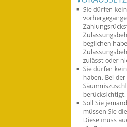
Sie dürfen kei
vorhergegange
Zahlungsrückst
Zula
s
sungsbehö
beglichen habe
Zula
s
sungsbehö
zulässt oder ni
Sie dürfen kei
haben.
Bei der
Säumniszuschl
b
e
rücksichtigt.
Soll Sie jeman
müssen Sie dies
Diese muss auc