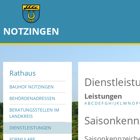
NOTZINGEN
Rathaus
Dienstleis
BAUHOF NOTZINGEN
Leistungen
BEHÖRDENADRESSEN
A
B
C
D
E
F
G
H
I
J
K
L
M
N
O
P
BERATUNGSSTELLEN IM
Saisonkenn
LANDKREIS
DIENSTLEISTUNGEN
Saisonkennzeiche
FORMULARE