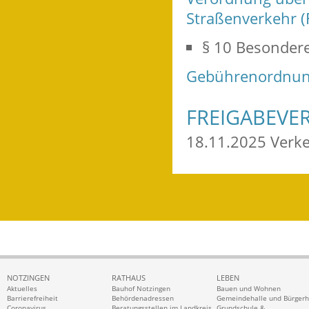
Straßenverkehr (
§ 10 Besonder
Gebührenordnung
FREIGABEVE
18.11.2025 Verk
NOTZINGEN
RATHAUS
LEBEN
Aktuelles
Bauhof Notzingen
Bauen und Wohnen
Barrierefreiheit
Behördenadressen
Gemeindehalle und Bürger
Coronavirus
Beratungsstellen im Landkreis
Grundschule &