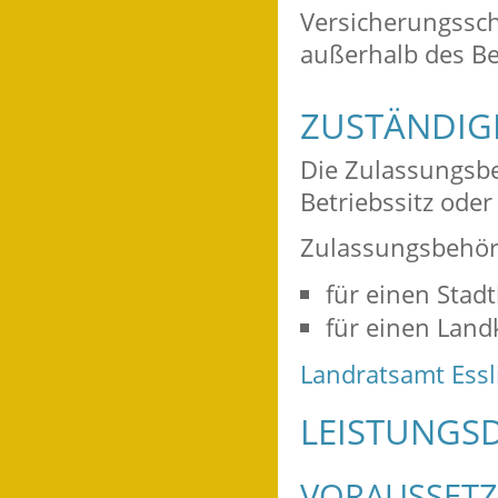
Versicherungssch
auße
r
halb des B
ZUSTÄNDIGE
Die Zulassungsbe
Betriebssitz ode
Zulassungsbehörd
für einen Stadt
für einen Land
Landratsamt Ess
LEISTUNGSD
VORAUSSET