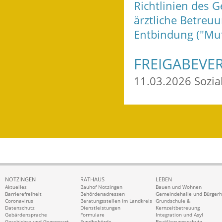
Richtlinien des
ärztliche Betreu
Entbindung ("Mut
FREIGABEVE
11.03.2026
Sozi
NOTZINGEN
RATHAUS
LEBEN
Aktuelles
Bauhof Notzingen
Bauen und Wohnen
Barrierefreiheit
Behördenadressen
Gemeindehalle und Bürger
Coronavirus
Beratungsstellen im Landkreis
Grundschule &
Datenschutz
Dienstleistungen
Kernzeitbetreuung
Gebärdensprache
Formulare
Integration und Asyl
Geschichte und Gegenwart
Fundbehörde
Bevölkerungsschutz