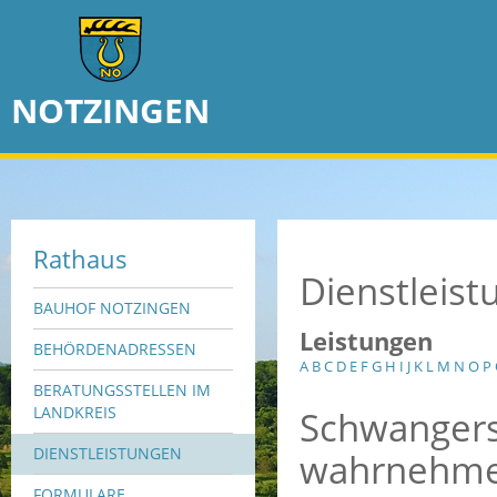
NOTZINGEN
Rathaus
Dienstleis
BAUHOF NOTZINGEN
Leistungen
BEHÖRDENADRESSEN
A
B
C
D
E
F
G
H
I
J
K
L
M
N
O
P
BERATUNGSSTELLEN IM
Schwangers
LANDKREIS
DIENSTLEISTUNGEN
wahrnehm
FORMULARE