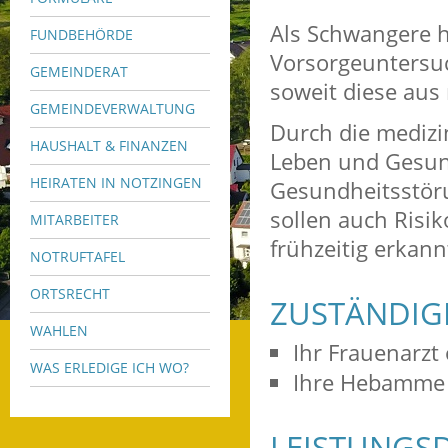
Als Schwangere h
FUNDBEHÖRDE
Vorsorgeuntersu
GEMEINDERAT
soweit diese aus 
GEMEINDEVERWALTUNG
Durch die medizi
HAUSHALT & FINANZEN
Leben und Gesun
HEIRATEN IN NOTZINGEN
Gesundheitsstöru
sollen auch Risi
MITARBEITER
frühzeitig erkan
NOTRUFTAFEL
ORTSRECHT
ZUSTÄNDIGE
WAHLEN
Ihr Frauenarzt 
WAS ERLEDIGE ICH WO?
Ihre Hebamme
LEISTUNGSD