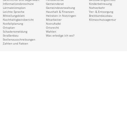
Informationsbroschüre
Gemeinderat
Kinderbetreuung
Lärmaktionsplan
Gemeindeverwaltung
Nahverkehr
Leichte Sprache
Haushalt & Finanzen
Ver- & Entsorgung
Mitteilungsblatt
Heiraten in Notzingen
Breitbandausbau
Nachhaltigkeitsbericht
Mitarbeiter
Klimaschutzagentur
Notfallplanung
Notruftafel
Ortsplan
Ortsrecht
Schadensmeldung
Wahlen
Straßenbau
Was erledige ich wo?
Stellenausschreibungen
Zahlen und Fakten