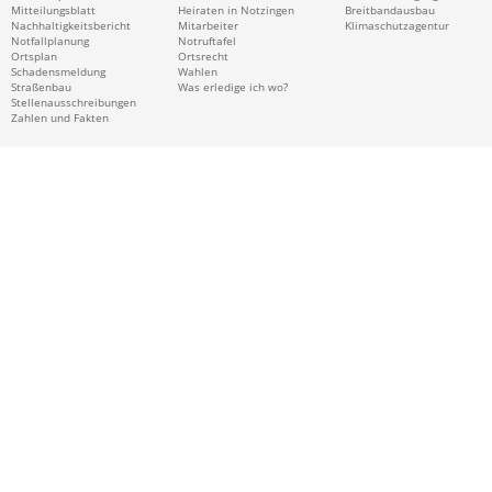
Mitteilungsblatt
Heiraten in Notzingen
Breitbandausbau
Nachhaltigkeitsbericht
Mitarbeiter
Klimaschutzagentur
Notfallplanung
Notruftafel
Ortsplan
Ortsrecht
Schadensmeldung
Wahlen
Straßenbau
Was erledige ich wo?
Stellenausschreibungen
Zahlen und Fakten