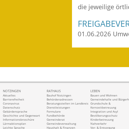
die jeweilige ört
FREIGABEVE
01.06.2026 Umwe
NOTZINGEN
RATHAUS
LEBEN
Aktuelles
Bauhof Notzingen
Bauen und Wohnen
Barrierefreiheit
Behördenadressen
Gemeindehalle und Bürger
Coronavirus
Beratungsstellen im Landkreis
Grundschule &
Datenschutz
Dienstleistungen
Kernzeitbetreuung
Gebärdensprache
Formulare
Integration und Asyl
Geschichte und Gegenwart
Fundbehörde
Bevölkerungsschutz
Informationsbroschüre
Gemeinderat
Kinderbetreuung
Lärmaktionsplan
Gemeindeverwaltung
Nahverkehr
Leichte Sprache
Haushalt & Finanzen
Ver- & Entsorgung