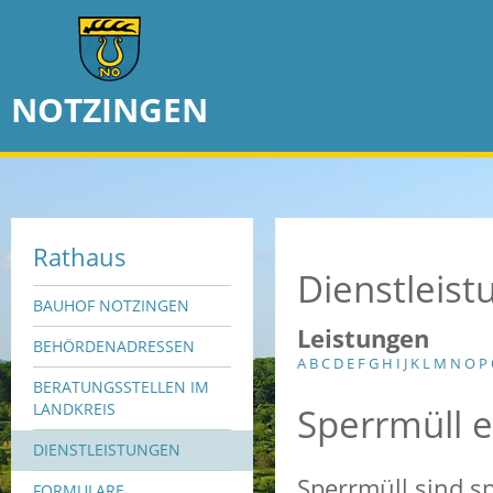
NOTZINGEN
Rathaus
Dienstleis
BAUHOF NOTZINGEN
Leistungen
BEHÖRDENADRESSEN
A
B
C
D
E
F
G
H
I
J
K
L
M
N
O
P
BERATUNGSSTELLEN IM
Sperrmüll 
LANDKREIS
DIENSTLEISTUNGEN
Sperrmüll sind sp
FORMULARE