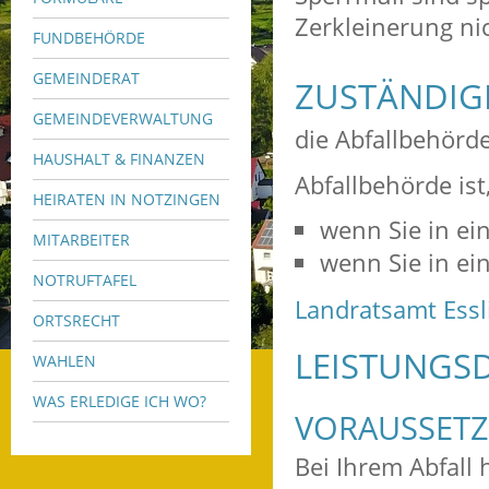
Zerkleinerung ni
FUNDBEHÖRDE
GEMEINDERAT
ZUSTÄNDIGE
GEMEINDEVERWALTUNG
die Abfallbehörd
HAUSHALT & FINANZEN
Abfallbehörde ist
HEIRATEN IN NOTZINGEN
wenn Sie in ei
MITARBEITER
wenn Sie in e
NOTRUFTAFEL
Landratsamt Ess
ORTSRECHT
LEISTUNGSD
WAHLEN
WAS ERLEDIGE ICH WO?
VORAUSSET
Bei Ihrem Abfall 