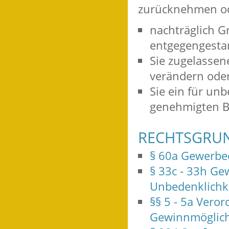
zurücknehmen od
nachträglich G
entgegengesta
Sie zugelassen
verändern ode
Sie ein für unb
genehmigten B
RECHTSGRU
§ 60a Gewerbe
§ 33c - 33h G
Unbedenklichk
§§ 5 - 5a Vero
Gewinnmöglichke