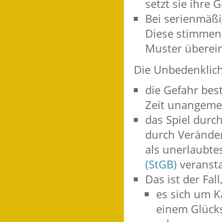
setzt sie ihre 
Bei serienmäßi
Diese stimmen
Muster überein
Die Unbedenklich
die Gefahr best
Zeit unangemes
das Spiel durc
durch Veränder
als unerlaubte
(StGB)
veransta
Das ist der Fal
es sich um K
einem Glücks