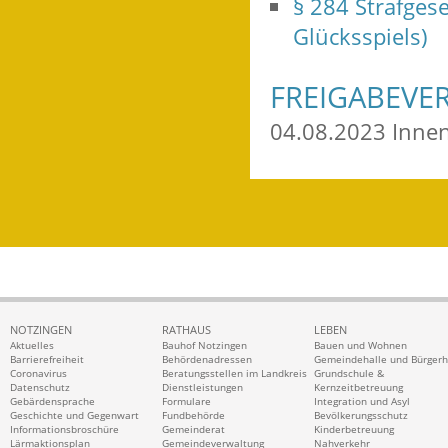
§ 284 Strafges
Glücksspiels)
FREIGABEVE
04.08.2023 Inne
NOTZINGEN
RATHAUS
LEBEN
Aktuelles
Bauhof Notzingen
Bauen und Wohnen
Barrierefreiheit
Behördenadressen
Gemeindehalle und Bürger
Coronavirus
Beratungsstellen im Landkreis
Grundschule &
Datenschutz
Dienstleistungen
Kernzeitbetreuung
Gebärdensprache
Formulare
Integration und Asyl
Geschichte und Gegenwart
Fundbehörde
Bevölkerungsschutz
Informationsbroschüre
Gemeinderat
Kinderbetreuung
Lärmaktionsplan
Gemeindeverwaltung
Nahverkehr