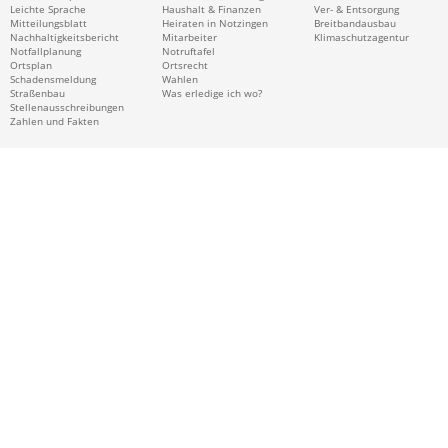
Leichte Sprache
Haushalt & Finanzen
Ver- & Entsorgung
Mitteilungsblatt
Heiraten in Notzingen
Breitbandausbau
Nachhaltigkeitsbericht
Mitarbeiter
Klimaschutzagentur
Notfallplanung
Notruftafel
Ortsplan
Ortsrecht
Schadensmeldung
Wahlen
Straßenbau
Was erledige ich wo?
Stellenausschreibungen
Zahlen und Fakten