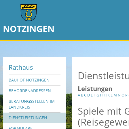
NOTZINGEN
Rathaus
Dienstleis
BAUHOF NOTZINGEN
Leistungen
BEHÖRDENADRESSEN
A
B
C
D
E
F
G
H
I
J
K
L
M
N
O
P
BERATUNGSSTELLEN IM
Spiele mit
LANDKREIS
DIENSTLEISTUNGEN
(Reisegewer
FORMULARE