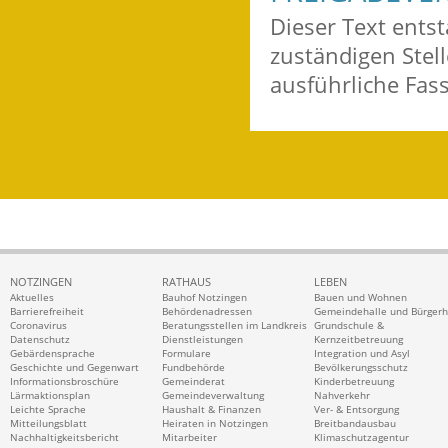
Dieser Text ents
zuständigen Stel
ausführliche Fas
NOTZINGEN
RATHAUS
LEBEN
Aktuelles
Bauhof Notzingen
Bauen und Wohnen
Barrierefreiheit
Behördenadressen
Gemeindehalle und Bürger
Coronavirus
Beratungsstellen im Landkreis
Grundschule &
Datenschutz
Dienstleistungen
Kernzeitbetreuung
Gebärdensprache
Formulare
Integration und Asyl
Geschichte und Gegenwart
Fundbehörde
Bevölkerungsschutz
Informationsbroschüre
Gemeinderat
Kinderbetreuung
Lärmaktionsplan
Gemeindeverwaltung
Nahverkehr
Leichte Sprache
Haushalt & Finanzen
Ver- & Entsorgung
Mitteilungsblatt
Heiraten in Notzingen
Breitbandausbau
Nachhaltigkeitsbericht
Mitarbeiter
Klimaschutzagentur