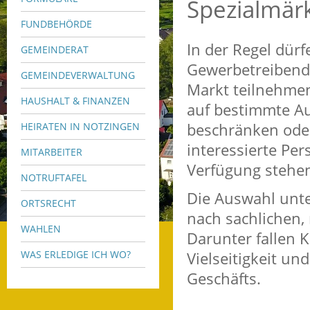
Spezialmär
FUNDBEHÖRDE
In der Regel dür
GEMEINDERAT
Gewerbetreibende
GEMEINDEVERWALTUNG
Markt teilnehmen
HAUSHALT & FINANZEN
auf bestimmte Au
beschränken oder
HEIRATEN IN NOTZINGEN
interessierte Pe
MITARBEITER
Verfügung stehen
NOTRUFTAFEL
Die Auswahl unt
ORTSRECHT
nach sachlichen,
WAHLEN
Darunter fallen K
WAS ERLEDIGE ICH WO?
Vielseitigkeit u
Geschäfts.