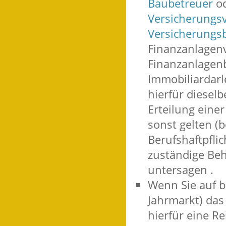
Baubetreuer
od
Versicherungsv
Versicherungs
Finanzanlagenv
Finanzanlagenb
Immobiliardar
hierfür dieselb
Erteilung eine
sonst gelten (
Berufshaftpfli
zuständige Beh
untersagen .
Wenn Sie auf b
Jahrmarkt) das
hierfür eine R