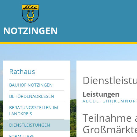
NOTZINGEN
Rathaus
Dienstleis
BAUHOF NOTZINGEN
Leistungen
BEHÖRDENADRESSEN
A
B
C
D
E
F
G
H
I
J
K
L
M
N
O
P
BERATUNGSSTELLEN IM
Teilnahme 
LANDKREIS
DIENSTLEISTUNGEN
Großmärkt
FORMULARE