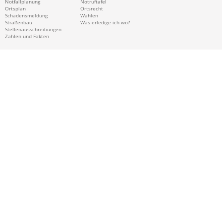
Notfallplanung
Notruftafel
Ortsplan
Ortsrecht
Schadensmeldung
Wahlen
Straßenbau
Was erledige ich wo?
Stellenausschreibungen
Zahlen und Fakten