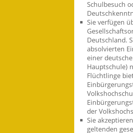
Schulbesuch o
Deutschkenntn
Sie verfügen ü
Gesellschaftso
Deutschland. S
absolvierten E
einer deutsche
Hauptschule) 
Flüchtlinge bi
Einbürgerungst
Volkshochschu
Einbürgerungst
der Volkshochs
Sie akzeptiere
geltenden gese