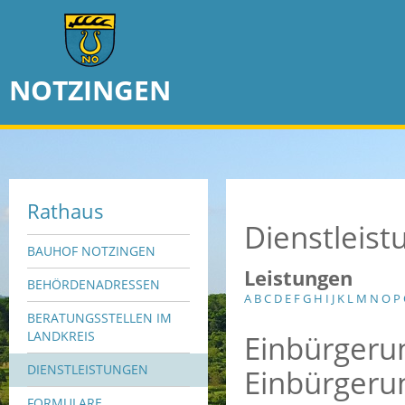
NOTZINGEN
Rathaus
Dienstleis
BAUHOF NOTZINGEN
Leistungen
BEHÖRDENADRESSEN
A
B
C
D
E
F
G
H
I
J
K
L
M
N
O
P
BERATUNGSSTELLEN IM
Einbürgeru
LANDKREIS
DIENSTLEISTUNGEN
Einbürgeru
FORMULARE