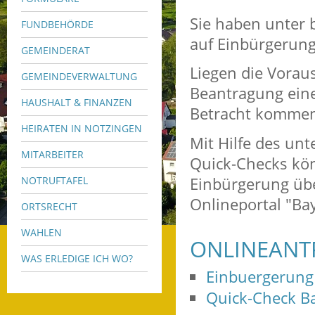
Sie haben unter
FUNDBEHÖRDE
auf Einbürgerung
GEMEINDERAT
Liegen die Voraus
GEMEINDEVERWALTUNG
Beantragung ein
HAUSHALT & FINANZEN
Betracht komme
HEIRATEN IN NOTZINGEN
Mit Hilfe des unt
MITARBEITER
Quick-Checks kön
Einbürgerung übe
NOTRUFTAFEL
Onlineportal "Bay
ORTSRECHT
WAHLEN
ONLINEANT
WAS ERLEDIGE ICH WO?
Einbuergerung
Quick-Check Ba