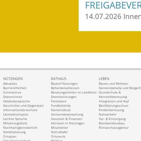
FREIGABEVE
14.07.2026 Inne
NOTZINGEN
RATHAUS
LEBEN
Aktuelles
Bauhof Notzingen
Bauen und Wohnen
Barrierefreiheit
Behördenadressen
Gemeindehalle und Bürger
Coronavirus
Beratungsstellen im Landkreis
Grundschule &
Datenschutz
Dienstleistungen
Kernzeitbetreuung
Gebärdensprache
Formulare
Integration und Asyl
Geschichte und Gegenwart
Fundbehörde
Bevölkerungsschutz
Informationsbroschüre
Gemeinderat
Kinderbetreuung
Lärmaktionsplan
Gemeindeverwaltung
Nahverkehr
Leichte Sprache
Haushalt & Finanzen
Ver- & Entsorgung
Mitteilungsblatt
Heiraten in Notzingen
Breitbandausbau
Nachhaltigkeitsbericht
Mitarbeiter
Klimaschutzagentur
Notfallplanung
Notruftafel
Ortsplan
Ortsrecht
Schadensmeldung
Wahlen