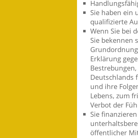
Handlungsfähigk
Sie haben ein 
qualifizierte A
Wenn Sie bei d
Sie bekennen s
Grundordnung d
Erklärung gege
Bestrebungen,
Deutschlands f
und ihre Folge
Lebens, zum f
Verbot der Führ
Sie finanziere
unterhaltsber
öffentlicher M