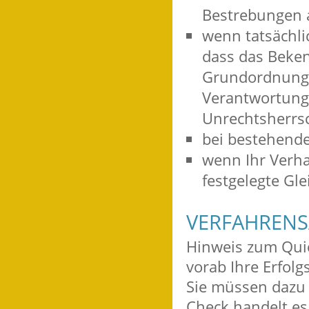
Bestrebungen 
wenn tatsächli
dass das Beken
Grundordnung 
Verantwortung 
Unrechtsherrsch
bei bestehend
wenn Ihr Verha
festgelegte Gl
VERFAHRENS
Hinweis zum Qui
vorab Ihre Erfol
Sie müssen dazu 
Check handelt es