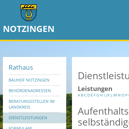
NOTZINGEN
Rathaus
Dienstleis
BAUHOF NOTZINGEN
Leistungen
BEHÖRDENADRESSEN
A
B
C
D
E
F
G
H
I
J
K
L
M
N
O
P
BERATUNGSSTELLEN IM
Aufenthalt
LANDKREIS
DIENSTLEISTUNGEN
selbständig
FORMULARE