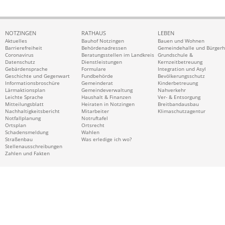
NOTZINGEN
RATHAUS
LEBEN
Aktuelles
Bauhof Notzingen
Bauen und Wohnen
Barrierefreiheit
Behördenadressen
Gemeindehalle und Bürger
Coronavirus
Beratungsstellen im Landkreis
Grundschule &
Datenschutz
Dienstleistungen
Kernzeitbetreuung
Gebärdensprache
Formulare
Integration und Asyl
Geschichte und Gegenwart
Fundbehörde
Bevölkerungsschutz
Informationsbroschüre
Gemeinderat
Kinderbetreuung
Lärmaktionsplan
Gemeindeverwaltung
Nahverkehr
Leichte Sprache
Haushalt & Finanzen
Ver- & Entsorgung
Mitteilungsblatt
Heiraten in Notzingen
Breitbandausbau
Nachhaltigkeitsbericht
Mitarbeiter
Klimaschutzagentur
Notfallplanung
Notruftafel
Ortsplan
Ortsrecht
Schadensmeldung
Wahlen
Straßenbau
Was erledige ich wo?
Stellenausschreibungen
Zahlen und Fakten