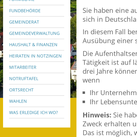
Sie haben eine a
FUNDBEHÖRDE
sich in Deutschl
GEMEINDERAT
In diesem Fall be
GEMEINDEVERWALTUNG
Ausübung einer s
HAUSHALT & FINANZEN
Die Aufenthaltse
HEIRATEN IN NOTZINGEN
Tätigkeit ist auf 
MITARBEITER
drei Jahre könne
wenn
NOTRUFTAFEL
ORTSRECHT
Ihr Unternehme
Ihr Lebensunter
WAHLEN
WAS ERLEDIGE ICH WO?
Hinweis:
Sie hab
Zweck erhalten u
Das ist möglich, 