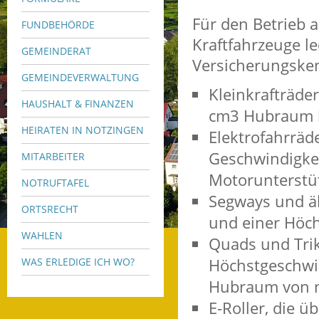
Für den Betrieb a
FUNDBEHÖRDE
Kraftfahrzeuge le
GEMEINDERAT
Versicherungsken
GEMEINDEVERWALTUNG
Kleinkrafträde
HAUSHALT & FINANZEN
cm3 Hubraum ha
HEIRATEN IN NOTZINGEN
Elektrofahrräd
Geschwindigke
MITARBEITER
Motorunterstü
NOTRUFTAFEL
Segways und äh
ORTSRECHT
und einer Höch
WAHLEN
Quads und Trik
Höchstgeschwi
WAS ERLEDIGE ICH WO?
Hubraum von m
E-Roller, die 