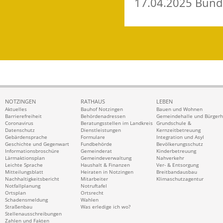
17.04.2025 Bund
NOTZINGEN
RATHAUS
LEBEN
Aktuelles
Bauhof Notzingen
Bauen und Wohnen
Barrierefreiheit
Behördenadressen
Gemeindehalle und Bürger
Coronavirus
Beratungsstellen im Landkreis
Grundschule &
Datenschutz
Dienstleistungen
Kernzeitbetreuung
Gebärdensprache
Formulare
Integration und Asyl
Geschichte und Gegenwart
Fundbehörde
Bevölkerungsschutz
Informationsbroschüre
Gemeinderat
Kinderbetreuung
Lärmaktionsplan
Gemeindeverwaltung
Nahverkehr
Leichte Sprache
Haushalt & Finanzen
Ver- & Entsorgung
Mitteilungsblatt
Heiraten in Notzingen
Breitbandausbau
Nachhaltigkeitsbericht
Mitarbeiter
Klimaschutzagentur
Notfallplanung
Notruftafel
Ortsplan
Ortsrecht
Schadensmeldung
Wahlen
Straßenbau
Was erledige ich wo?
Stellenausschreibungen
Zahlen und Fakten