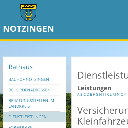
NOTZINGEN
Rathaus
Dienstleis
BAUHOF NOTZINGEN
Leistungen
BEHÖRDENADRESSEN
A
B
C
D
E
F
G
H
I
J
K
L
M
N
O
P
BERATUNGSSTELLEN IM
Versicheru
LANDKREIS
DIENSTLEISTUNGEN
Kleinfahrz
FORMULARE