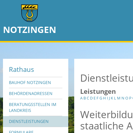
NOTZINGEN
Rathaus
Dienstleis
BAUHOF NOTZINGEN
Leistungen
BEHÖRDENADRESSEN
A
B
C
D
E
F
G
H
I
J
K
L
M
N
O
P
BERATUNGSSTELLEN IM
Weiterbildu
LANDKREIS
DIENSTLEISTUNGEN
staatliche
FORMULARE