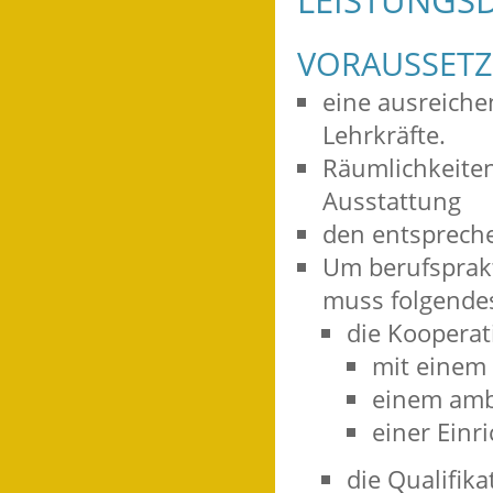
LEISTUNGSD
VORAUSSET
eine ausreichen
Lehrkräfte.
Räumlichkeiten
Ausstattung
den entspreche
Um berufsprakt
muss folgende
die Kooperat
mit einem
einem amb
einer Einr
die Qualifika