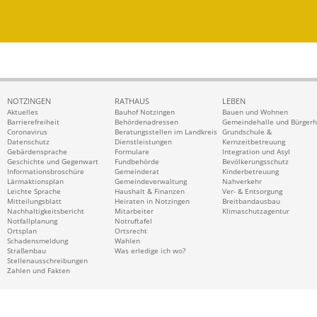
NOTZINGEN
RATHAUS
LEBEN
Aktuelles
Bauhof Notzingen
Bauen und Wohnen
Barrierefreiheit
Behördenadressen
Gemeindehalle und Bürger
Coronavirus
Beratungsstellen im Landkreis
Grundschule &
Datenschutz
Dienstleistungen
Kernzeitbetreuung
Gebärdensprache
Formulare
Integration und Asyl
Geschichte und Gegenwart
Fundbehörde
Bevölkerungsschutz
Informationsbroschüre
Gemeinderat
Kinderbetreuung
Lärmaktionsplan
Gemeindeverwaltung
Nahverkehr
Leichte Sprache
Haushalt & Finanzen
Ver- & Entsorgung
Mitteilungsblatt
Heiraten in Notzingen
Breitbandausbau
Nachhaltigkeitsbericht
Mitarbeiter
Klimaschutzagentur
Notfallplanung
Notruftafel
Ortsplan
Ortsrecht
Schadensmeldung
Wahlen
Straßenbau
Was erledige ich wo?
Stellenausschreibungen
Zahlen und Fakten