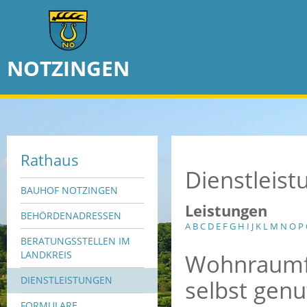
NOTZINGEN
Rathaus
Dienstleis
BAUHOF NOTZINGEN
Leistungen
BEHÖRDENADRESSEN
A
B
C
D
E
F
G
H
I
J
K
L
M
N
O
P
BERATUNGSSTELLEN IM
Wohnraumfö
LANDKREIS
DIENSTLEISTUNGEN
selbst gen
FORMULARE