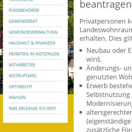
beantragen
FUNDBEHÖRDE
Privatpersonen 
GEMEINDERAT
Landeswohnraum
GEMEINDEVERWALTUNG
erhalten.
Dies gil
HAUSHALT & FINANZEN
Neubau oder E
HEIRATEN IN NOTZINGEN
wird,
MITARBEITER
Änderungs- un
genutzten Wo
NOTRUFTAFEL
Erwerb besteh
ORTSRECHT
Selbstnutzung 
WAHLEN
Modernisieru
WAS ERLEDIGE ICH WO?
altersgerecht
(eigenständige
zusätzliche Fö