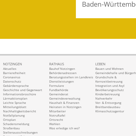
Baden-Württemb
NOTZINGEN
RATHAUS
LEBEN
Aktuelles
Bauhof Notzingen
Bauen und Wohnen
Barrierefreiheit
Behördenadressen
Gemeindehalle und Bürger
Coronavirus
Beratungsstellen im Landkreis
Grundschule &
Datenschutz
Dienstleistungen
Kernzeitbetreuung
Gebärdensprache
Formulare
Integration und Asyl
Geschichte und Gegenwart
Fundbehörde
Bevölkerungsschutz
Informationsbroschüre
Gemeinderat
Kinderbetreuung
Lärmaktionsplan
Gemeindeverwaltung
Nahverkehr
Leichte Sprache
Haushalt & Finanzen
Ver- & Entsorgung
Mitteilungsblatt
Heiraten in Notzingen
Breitbandausbau
Nachhaltigkeitsbericht
Mitarbeiter
Klimaschutzagentur
Notfallplanung
Notruftafel
Ortsplan
Ortsrecht
Schadensmeldung
Wahlen
Straßenbau
Was erledige ich wo?
Stellenausschreibungen