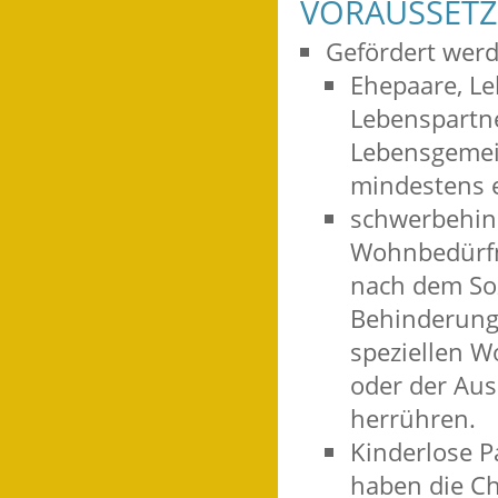
VORAUSSET
Gefördert wer
Ehepaare, Le
Lebenspartne
Lebensgemein
mindestens 
schwerbehin
Wohnbedürf
nach dem Soz
Behinderung 
speziellen W
oder der Au
herrühren.
Kinderlose P
haben die Ch