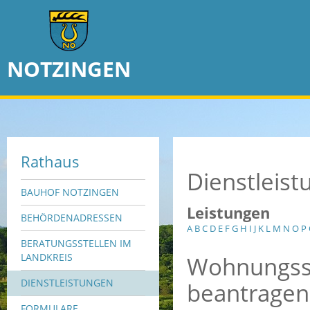
NOTZINGEN
Rathaus
Dienstleis
BAUHOF NOTZINGEN
Leistungen
BEHÖRDENADRESSEN
A
B
C
D
E
F
G
H
I
J
K
L
M
N
O
P
BERATUNGSSTELLEN IM
Wohnungssic
LANDKREIS
DIENSTLEISTUNGEN
beantragen
FORMULARE