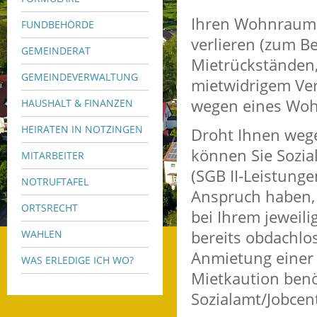
Ihren Wohnraum 
FUNDBEHÖRDE
verlieren (zum B
GEMEINDERAT
Mietrückständen
GEMEINDEVERWALTUNG
mietwidrigem Ver
wegen eines Woh
HAUSHALT & FINANZEN
HEIRATEN IN NOTZINGEN
Droht Ihnen wege
können Sie Sozia
MITARBEITER
(SGB II-Leistung
NOTRUFTAFEL
Anspruch haben,
ORTSRECHT
bei Ihrem jeweil
bereits obdachlo
WAHLEN
Anmietung einer
WAS ERLEDIGE ICH WO?
Mietkaution benö
Sozialamt/Jobcen