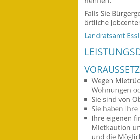
nennen.
Falls Sie Bürger
örtliche Jobcente
Landratsamt Ess
LEISTUNGSD
VORAUSSET
Wegen Mietrück
Wohnungen od
Sie sind von O
Sie haben Ihre
Ihre eigenen fi
Mietkaution un
und die Möglic