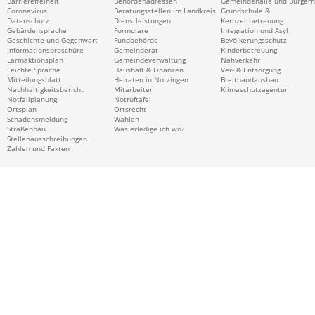
Barrierefreiheit
Behördenadressen
Gemeindehalle und Bürger
Coronavirus
Beratungsstellen im Landkreis
Grundschule &
Datenschutz
Dienstleistungen
Kernzeitbetreuung
Gebärdensprache
Formulare
Integration und Asyl
Geschichte und Gegenwart
Fundbehörde
Bevölkerungsschutz
Informationsbroschüre
Gemeinderat
Kinderbetreuung
Lärmaktionsplan
Gemeindeverwaltung
Nahverkehr
Leichte Sprache
Haushalt & Finanzen
Ver- & Entsorgung
Mitteilungsblatt
Heiraten in Notzingen
Breitbandausbau
Nachhaltigkeitsbericht
Mitarbeiter
Klimaschutzagentur
Notfallplanung
Notruftafel
Ortsplan
Ortsrecht
Schadensmeldung
Wahlen
Straßenbau
Was erledige ich wo?
Stellenausschreibungen
Zahlen und Fakten