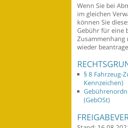
Wenn Sie bei Abm
im gleichen Verw
können Sie dies
Gebühr für eine 
Zusammenhang mi
wieder beantrage
RECHTSGRU
§ 8 Fahrzeug-Z
Kennzeichen)
Gebührenordn
(GebOSt)
FREIGABEVE
Stand: 16.08.202