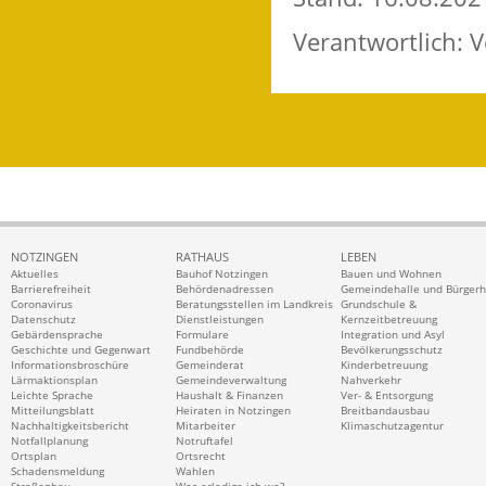
Verantwortlich:
NOTZINGEN
RATHAUS
LEBEN
Aktuelles
Bauhof Notzingen
Bauen und Wohnen
Barrierefreiheit
Behördenadressen
Gemeindehalle und Bürger
Coronavirus
Beratungsstellen im Landkreis
Grundschule &
Datenschutz
Dienstleistungen
Kernzeitbetreuung
Gebärdensprache
Formulare
Integration und Asyl
Geschichte und Gegenwart
Fundbehörde
Bevölkerungsschutz
Informationsbroschüre
Gemeinderat
Kinderbetreuung
Lärmaktionsplan
Gemeindeverwaltung
Nahverkehr
Leichte Sprache
Haushalt & Finanzen
Ver- & Entsorgung
Mitteilungsblatt
Heiraten in Notzingen
Breitbandausbau
Nachhaltigkeitsbericht
Mitarbeiter
Klimaschutzagentur
Notfallplanung
Notruftafel
Ortsplan
Ortsrecht
Schadensmeldung
Wahlen
Straßenbau
Was erledige ich wo?