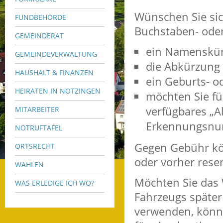
Wünschen Sie sic
FUNDBEHÖRDE
Buchstaben- oder
GEMEINDERAT
ein Namenskür
GEMEINDEVERWALTUNG
die Abkürzung 
HAUSHALT & FINANZEN
ein Geburts- o
HEIRATEN IN NOTZINGEN
möchten Sie fü
verfügbares „
MITARBEITER
Erkennungsn
NOTRUFTAFEL
Gegen Gebühr kö
ORTSRECHT
oder vorher reser
WAHLEN
Möchten Sie das
WAS ERLEDIGE ICH WO?
Fah
r
zeugs später
verwenden, könn