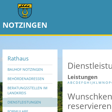
NOTZINGEN
Rathaus
Dienstleis
BAUHOF NOTZINGEN
Leistungen
BEHÖRDENADRESSEN
A
B
C
D
E
F
G
H
I
J
K
L
M
N
O
P
BERATUNGSSTELLEN IM
Wunschkenn
LANDKREIS
DIENSTLEISTUNGEN
reservieren
FORMULARE