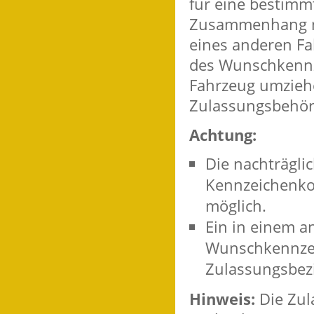
für eine b
e
stimmt
Zusammenhang mi
eines anderen Fa
des Wunschkennze
Fahrzeug
umzieh
Zulassungsbehör
Achtung:
Die nachträgli
Kennzeichenkom
möglich.
Ein in einem a
Wunschkennzei
Zulassungsbez
Hinweis:
Die Zu