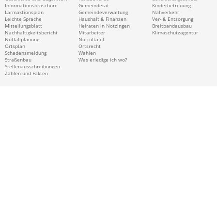
Informationsbroschüre
Gemeinderat
Kinderbetreuung
Lärmaktionsplan
Gemeindeverwaltung
Nahverkehr
Leichte Sprache
Haushalt & Finanzen
Ver- & Entsorgung
Mitteilungsblatt
Heiraten in Notzingen
Breitbandausbau
Nachhaltigkeitsbericht
Mitarbeiter
Klimaschutzagentur
Notfallplanung
Notruftafel
Ortsplan
Ortsrecht
Schadensmeldung
Wahlen
Straßenbau
Was erledige ich wo?
Stellenausschreibungen
Zahlen und Fakten