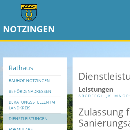
NOTZINGEN
Rathaus
Dienstleis
BAUHOF NOTZINGEN
Leistungen
BEHÖRDENADRESSEN
A
B
C
D
E
F
G
H
I
J
K
L
M
N
O
P
BERATUNGSSTELLEN IM
Zulassung 
LANDKREIS
DIENSTLEISTUNGEN
Sanierungs
FORMULARE