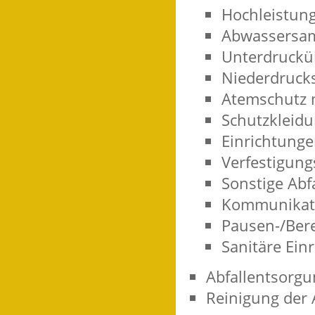
Hochleistun
Abwassersam
Unterdrucküb
Niederdrucks
Atemschutz 
Schutzkleidu
Einrichtunge
Verfestigung
Sonstige Abf
Kommunikati
Pausen-/Bere
Sanitäre Ein
Abfallentsorgu
Reinigung der 