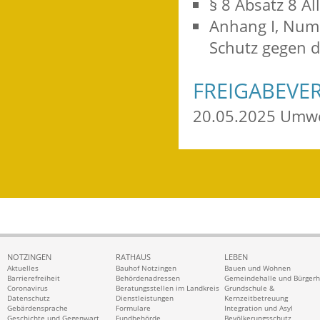
§ 8 Absatz 8 
Anhang I, Numm
Schutz gegen d
FREIGABEVE
20.05.2025 Umwe
NOTZINGEN
RATHAUS
LEBEN
Aktuelles
Bauhof Notzingen
Bauen und Wohnen
Barrierefreiheit
Behördenadressen
Gemeindehalle und Bürger
Coronavirus
Beratungsstellen im Landkreis
Grundschule &
Datenschutz
Dienstleistungen
Kernzeitbetreuung
Gebärdensprache
Formulare
Integration und Asyl
Geschichte und Gegenwart
Fundbehörde
Bevölkerungsschutz