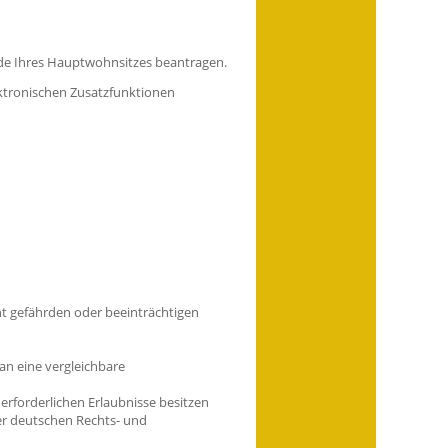
rde Ihres Hauptwohnsitzes beantragen.
ektronischen Zusatzfunktionen
ht gefährden oder beeinträchtigen
n eine vergleichbare
erforderlichen Erlaubnisse besitzen
r deutschen Rechts- und