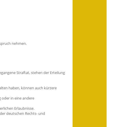
Anspruch nehmen.
egangene Straftat
, stehen der Erteilung
rhalten haben, können auch kürzere
g oder in eine andere
erlichen Erlaubnisse.
der deutschen Rechts- und