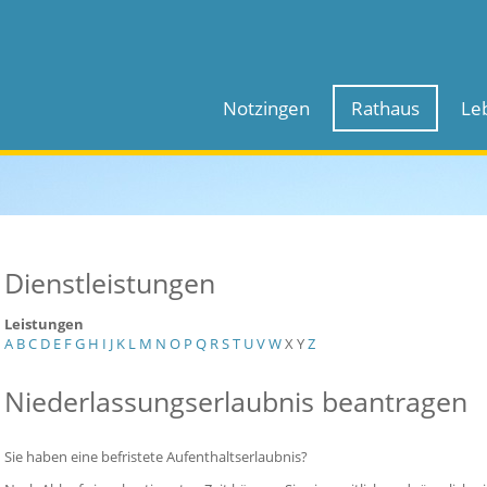
Notzingen
Rathaus
Le
Dienstleistungen
Leistungen
A
B
C
D
E
F
G
H
I
J
K
L
M
N
O
P
Q
R
S
T
U
V
W
X
Y
Z
Niederlassungserlaubnis beantragen
Sie haben eine befristete Aufenthaltserlaubnis?