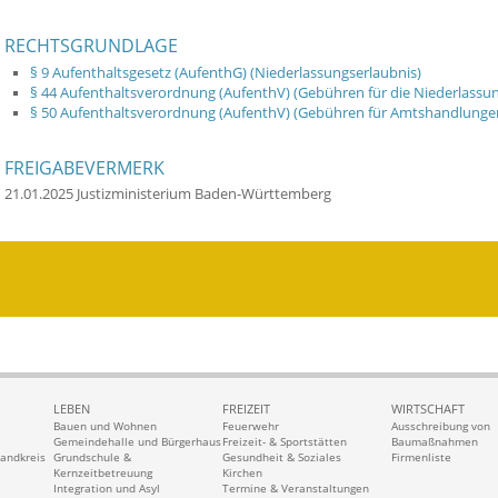
RECHTSGRUNDLAGE
§ 9 Aufenthaltsgesetz (AufenthG) (Niederlassungserlaubnis)
§ 44 Aufenthaltsverordnung (AufenthV) (Gebühren für die Niederlassun
§ 50 Aufenthaltsverordnung (AufenthV) (Gebühren für Amtshandlunge
FREIGABEVERMERK
21.01.2025 Justizministerium Baden-Württemberg
LEBEN
FREIZEIT
WIRTSCHAFT
Bauen und Wohnen
Feuerwehr
Ausschreibung von
Gemeindehalle und Bürgerhaus
Freizeit- & Sportstätten
Baumaßnahmen
Landkreis
Grundschule &
Gesundheit & Soziales
Firmenliste
Kernzeitbetreuung
Kirchen
Integration und Asyl
Termine & Veranstaltungen