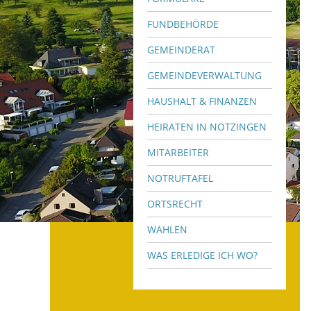
FUNDBEHÖRDE
GEMEINDERAT
GEMEINDEVERWALTUNG
HAUSHALT & FINANZEN
HEIRATEN IN NOTZINGEN
MITARBEITER
NOTRUFTAFEL
ORTSRECHT
WAHLEN
WAS ERLEDIGE ICH WO?