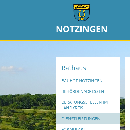
NOTZINGEN
Rathaus
BAUHOF NOTZINGEN
BEHÖRDENADRESSEN
BERATUNGSSTELLEN IM
LANDKREIS
DIENSTLEISTUNGEN
FORMULARE