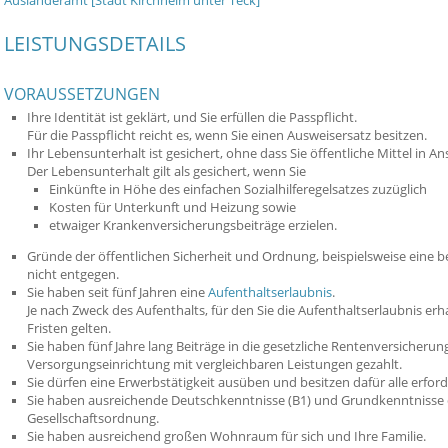
Ausländeramt [Stadt Kirchheim unter Teck]
LEISTUNGSDETAILS
VORAUSSETZUNGEN
Ihre Identität ist geklärt, und Sie erfüllen die Passpflicht.
Für die Passpflicht reicht es, wen
n Sie einen Ausweisersatz besitzen.
Ihr Lebensunterhalt ist gesichert, ohne dass Sie öffentliche Mittel in 
Der Lebensunterhalt gilt als gesichert, wenn Sie
Einkünfte in Höhe des einfachen Sozialhilferegelsa
tzes zuzüglich
Kosten für Unterkunft und Heizung sowie
etwaiger Krankenversicherungsbeiträge erzielen.
Gründe der öffentlichen Sicherheit und Ordnung,
beispielsweise eine b
nicht entgegen.
Sie haben seit fünf Jahren eine
Aufenthaltserlaubnis
.
Je nach Zweck des Aufenthalts, für den Sie die Aufenthaltserlaubnis e
Fristen gelten.
Sie haben fünf Jahre lang Beiträge in die gesetzliche Rentenversicherun
Versorgungseinrichtung mit vergleichbaren Leistungen gezahlt.
Sie dürfen eine Erwerbstätigkeit ausüben und besitzen dafür alle erford
Sie haben ausreichende Deutschkenntnisse (B1) und Grundkenntnisse 
Gesellschaftsordnung.
Sie haben ausreichend großen Wohnraum für sich und Ihre Familie.