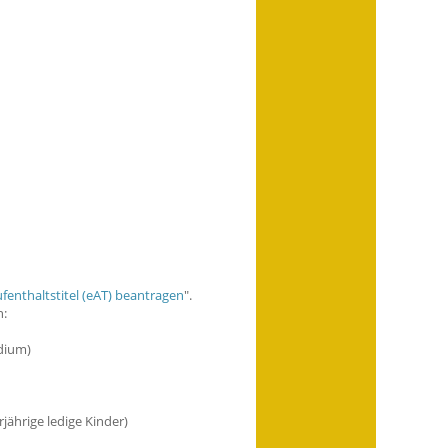
fenthaltstitel (eAT) beantragen
".
n:
dium)
ährige ledige Kinder)