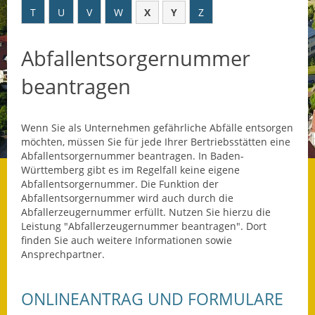
T
U
V
W
X
Y
Z
Datenschutz
Abfallentsorgernummer
Datenschutz im
Steueramt
beantragen
Gebärdensprache
Wenn Sie als Unternehmen gefährliche Abfälle entsorgen
Geschichte und
möchten, müssen Sie für jede Ihrer Bertriebsstätten eine
Gegenwart
Abfallentsorgernummer beantragen. In Baden-
Württemberg gibt es im Regelfall keine eigene
Was die Alten noch
Abfallentsorgernummer. Die Funktion der
wussten!
Abfallentsorgernummer wird auch durch die
Abfallerzeugernummer erfüllt. Nutzen Sie hierzu die
Wagner-Werkstatt
Leistung "Abfallerzeugernummer beantragen". Dort
finden Sie auch weitere Informationen sowie
Ansprechpartner.
Informationsbroschüre
Lärmaktionsplan
ONLINEANTRAG UND FORMULARE