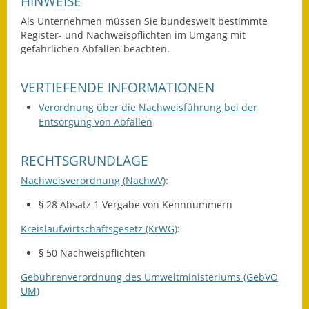
HINWEISE
Als Unternehmen müssen Sie bundesweit bestimmte
Fundbehörde
Register- und Nachweispflichten im Umgang mit
gefährlichen Abfällen beachten.
Gemeinderat
Sitzungsberichte 2015
VERTIEFENDE INFORMATIONEN
Verordnung über die Nachweisführung bei der
Sitzungsberichte 2016
Entsorgung von Abfällen
Sitzungsberichte 2017
RECHTSGRUNDLAGE
Sitzungsberichte 2018
Nachweisverordnung (NachwV)
:
Sitzungsberichte 2019
§ 28 Absatz 1 Vergabe von Kennnummern
Kreislaufwirtschaftsgesetz (KrWG)
:
Sitzungsberichte 2020
§ 50 Nachweispflichten
Gemeindeverwaltung
Gebührenverordnung des Umweltministeriums (GebVO
UM)
Haushalt & Finanzen