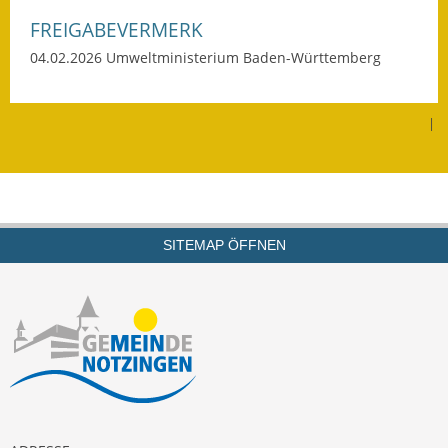
Eröffnungsbilanz
FREIGABEVERMERK
04.02.2026 Umweltministerium Baden-Württemberg
Getrennte
Abwassergebühr
|
Grundsteuerreform
Haushaltspläne
Jahresabschlüsse
SITEMAP ÖFFNEN
Wasserversorgung
Heiraten in Notzingen
Mitarbeiter
Notruftafel
Ortsrecht