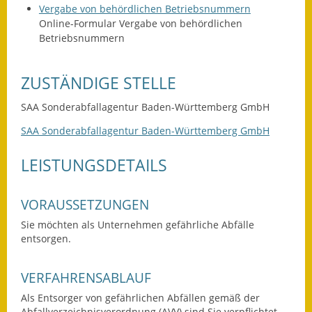
Leichte Sprache
Vergabe von behördlichen Betriebsnummern
Online-Formular Vergabe von behördlichen
Infos in Leichter Sprache
Betriebsnummern
Mitteilungsblatt
ZUSTÄNDIGE STELLE
Nachhaltigkeitsbericht
SAA Sonderabfallagentur Baden-Württemberg GmbH
Notfallplanung
SAA Sonderabfallagentur Baden-Württemberg GmbH
Ortsplan
LEISTUNGSDETAILS
Schadensmeldung
VORAUSSETZUNGEN
Straßenbau
Sie möchten als Unternehmen gefährliche Abfälle
entsorgen.
Landesstraße
VERFAHRENSABLAUF
Kreisstraße
Als Entsorger von gefährlichen Abfällen gemäß der
Umleitungsplan
Abfallverzeichnisverordnung (AVV) sind Sie verpflichtet,