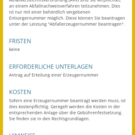
an einem Abfallnachweisverfahren teilzunehmen. Dies
Ausweichfahrplan
ist nur mit einer behördlich vergebenen
Buslinie 168
Entsorgernummer möglich.
Diese können Sie beantragen
unter der Leistung "Abfallerzeugernummer beantragen".
Stellenausschreibungen
FRISTEN
Zahlen und Fakten
keine
Rathaus
ERFORDERLICHE UNTERLAGEN
Bauhof Notzingen
Antrag auf Erteilung einer Erzeugernummer
Behördenadressen
KOSTEN
Beratungsstellen im
Sofern eine Erzeugernummer beantragt werden muss, ist
Landkreis
dies kostenpflichtig. Geregelt werden die Kosten in der
entsprechenden Anlage über die Gebührenfestsetzung.
Dienstleistungen
Sie finden sie in den Rechtsgrundlagen.
Formulare