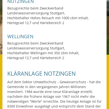
NOTZINGEN
Bezugsrechte beim Zweckverband
Datenschutz
Landeswasserversorgung Stuttgart,
Hochbehälter Hohes Reisach mit 1000 cbm Inhalt,
Datenschutz im
Härtegrad 12,7 und Härtebereich 2
Steueramt
Gebärdensprache
WELLINGEN
Bezugsrechte beim Zweckverband
Geschichte und
Landeswasserversorgung Stuttgart,
Gegenwart
Hochbehälter Wellingen mit 350 cbm Inhalt,
Härtegrad 12,7 und Härtebereich 2
Was die Alten noch
wussten!
KLÄRANLAGE NOTZINGEN
Wagner-Werkstatt
Auf dem Sektor Umweltschutz - Gewässerschutz - hat die
Gemeinde in den vergangenen Jahren Millionen
Informationsbroschüre
investiert. 1984 wurde eine neue Kläranlage erstellt,
nachdem die frühere Anlage von 1967 nicht mehr die
Lärmaktionsplan
notwendigen "Werte" erreichte. Die heutige Anlage ist für
8300 Einwohner ausgelegt und entspricht dem Stand der