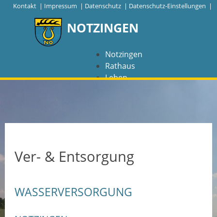
|
Kontakt
|
Impressum
|
Datenschutz
|
Datenschutz-Einstellungen |
NOTZINGEN
Notzingen
Rathaus
Leben
Freizeit
Wirtschaft
NAVIGATION
Notzingen
Ver- & Entsorgung
Aktuelles
WASSERVERSORGUNG
Barrierefreiheit
Coronavirus