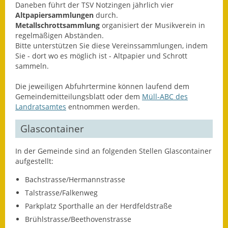
Daneben führt der TSV Notzingen jährlich vier
Altpapiersammlungen
durch.
Ausweichfahrplan
Metallschrottsammlung
organisiert der Musikverein in
Buslinie 168
regelmäßigen Abständen.
Bitte unterstützen Sie diese Vereinssammlungen, indem
Stellenausschreibungen
Sie - dort wo es möglich ist - Altpapier und Schrott
sammeln.
Zahlen und Fakten
Die jeweiligen Abfuhrtermine können laufend dem
Rathaus
Gemeindemitteilungsblatt oder dem
Müll-ABC des
Landratsamtes
entnommen werden.
Bauhof Notzingen
Glascontainer
Behördenadressen
In der Gemeinde sind an folgenden Stellen Glascontainer
aufgestellt:
Beratungsstellen im
Landkreis
Bachstrasse/Hermannstrasse
Talstrasse/Falkenweg
Dienstleistungen
Parkplatz Sporthalle an der Herdfeldstraße
Brühlstrasse/Beethovenstrasse
Formulare