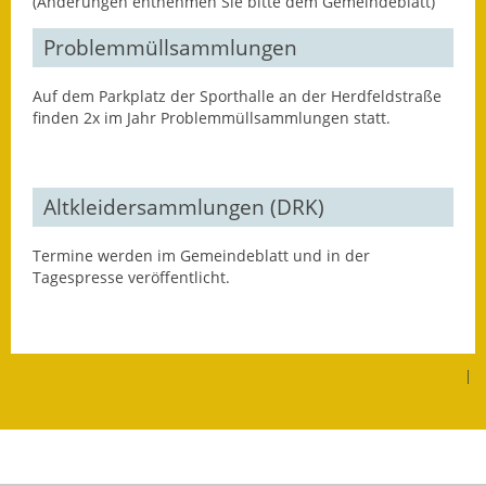
(Änderungen entnehmen Sie bitte dem Gemeindeblatt)
Eröffnungsbilanz
Problemmüllsammlungen
Getrennte
Abwassergebühr
Auf dem Parkplatz der Sporthalle an der Herdfeldstraße
finden 2x im Jahr Problemmüllsammlungen statt.
Grundsteuerreform
Haushaltspläne
Altkleidersammlungen (DRK)
Jahresabschlüsse
Termine werden im Gemeindeblatt und in der
Tagespresse veröffentlicht.
Wasserversorgung
Heiraten in Notzingen
Mitarbeiter
|
Notruftafel
Ortsrecht