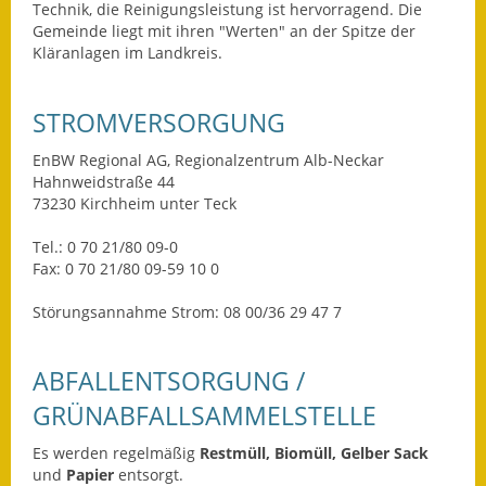
Leichte Sprache
Technik, die Reinigungsleistung ist hervorragend. Die
Gemeinde liegt mit ihren "Werten" an der Spitze der
Infos in Leichter Sprache
Kläranlagen im Landkreis.
Mitteilungsblatt
STROMVERSORGUNG
Nachhaltigkeitsbericht
EnBW Regional AG, Regionalzentrum Alb-Neckar
Hahnweidstraße 44
Notfallplanung
73230 Kirchheim unter Teck
Ortsplan
Tel.: 0 70 21/80 09-0
Fax: 0 70 21/80 09-59 10 0
Schadensmeldung
Störungsannahme Strom: 08 00/36 29 47 7
Straßenbau
ABFALLENTSORGUNG /
Landesstraße
GRÜNABFALLSAMMELSTELLE
Kreisstraße
Es werden regelmäßig
Restmüll, Biomüll, Gelber Sack
und
Papier
entsorgt.
Umleitungsplan