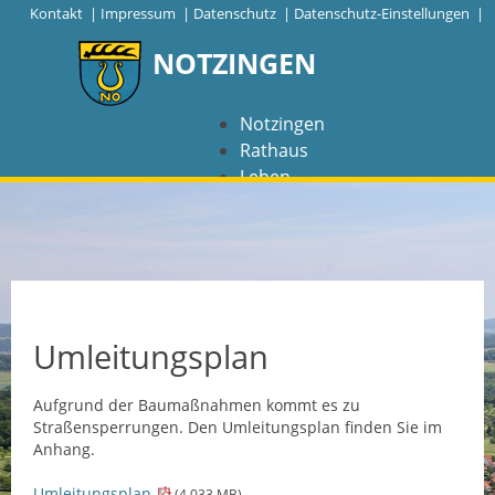
|
Kontakt
|
Impressum
|
Datenschutz
|
Datenschutz-Einstellungen |
NOTZINGEN
Notzingen
Rathaus
Leben
Freizeit
Wirtschaft
NAVIGATION
Notzingen
Umleitungsplan
Aktuelles
Aufgrund der Baumaßnahmen kommt es zu
Straßensperrungen. Den Umleitungsplan finden Sie im
Barrierefreiheit
Anhang.
Coronavirus
Umleitungsplan
(4,033
MB
)