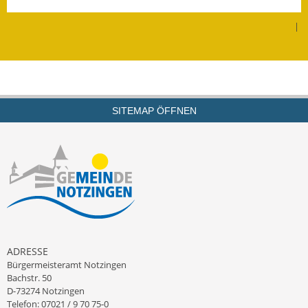
Leichte Sprache
|
Infos in Leichter Sprache
Mitteilungsblatt
Nachhaltigkeitsbericht
SITEMAP ÖFFNEN
Notfallplanung
Ortsplan
Schadensmeldung
Straßenbau
Landesstraße
ADRESSE
Bürgermeisteramt Notzingen
Kreisstraße
Bachstr. 50
D-73274 Notzingen
Umleitungsplan
Telefon: 07021 / 9 70 75-0