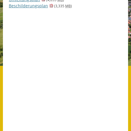
Beschilderungsplan
(3,335
MB
)
Datenschutz
Datenschutz im
Steueramt
Gebärdensprache
Geschichte und
Gegenwart
Was die Alten noch
wussten!
Wagner-Werkstatt
Informationsbroschüre
Lärmaktionsplan