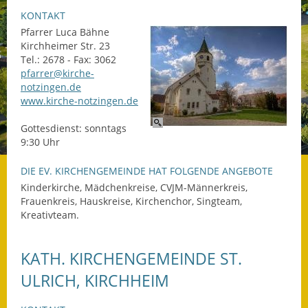
KONTAKT
Datenschutz
Pfarrer Luca Bähne
Kirchheimer Str. 23
Datenschutz im
Tel.: 2678 - Fax: 3062
Steueramt
pfarrer@kirche-
notzingen.de
Gebärdensprache
www.kirche-notzingen.de
Gottesdienst: sonntags
Geschichte und
9:30 Uhr
Gegenwart
DIE EV. KIRCHENGEMEINDE HAT FOLGENDE ANGEBOTE
Was die Alten noch
Kinderkirche, Mädchenkreise, CVJM-Männerkreis,
wussten!
Frauenkreis, Hauskreise, Kirchenchor, Singteam,
Kreativteam.
Wagner-Werkstatt
Informationsbroschüre
KATH. KIRCHENGEMEINDE ST.
ULRICH, KIRCHHEIM
Lärmaktionsplan