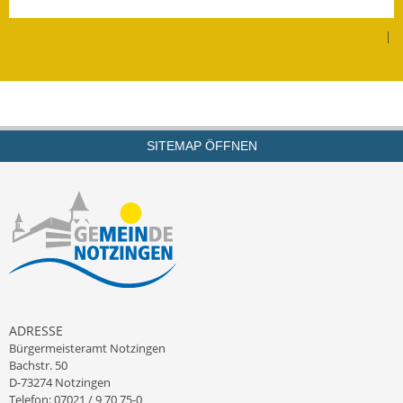
Ausweichfahrplan
|
Buslinie 168
Stellenausschreibungen
Zahlen und Fakten
SITEMAP ÖFFNEN
Rathaus
Bauhof Notzingen
Behördenadressen
Beratungsstellen im
Landkreis
ADRESSE
Bürgermeisteramt Notzingen
Dienstleistungen
Bachstr. 50
D-73274 Notzingen
Formulare
Telefon: 07021 / 9 70 75-0