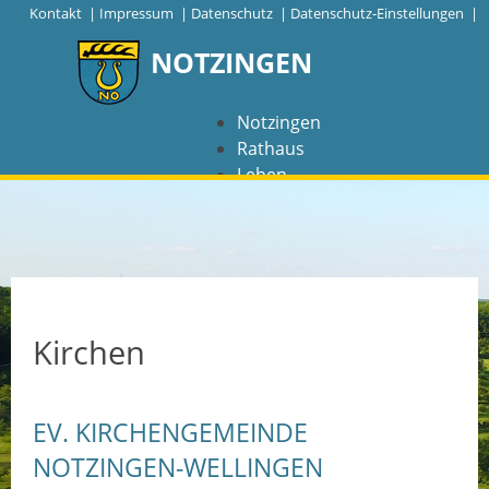
|
Kontakt
|
Impressum
|
Datenschutz
|
Datenschutz-Einstellungen |
NOTZINGEN
Notzingen
Rathaus
Leben
Freizeit
Wirtschaft
NAVIGATION
Notzingen
Kirchen
Aktuelles
EV. KIRCHENGEMEINDE
Barrierefreiheit
NOTZINGEN-WELLINGEN
Coronavirus