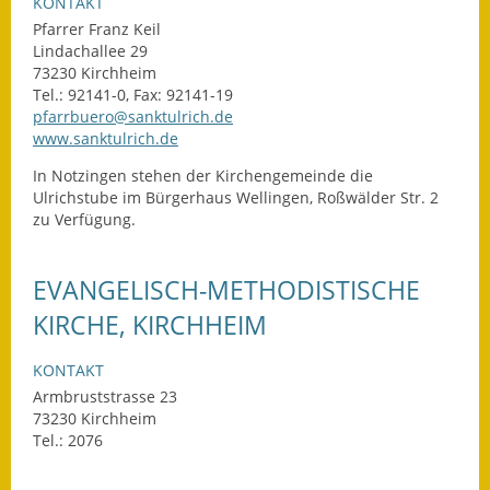
Leichte Sprache
KONTAKT
Pfarrer Franz Keil
Infos in Leichter Sprache
Lindachallee 29
73230 Kirchheim
Tel.: 92141-0, Fax: 92141-19
Mitteilungsblatt
pfarrbuero@sanktulrich.de
www.sanktulrich.de
Nachhaltigkeitsbericht
In Notzingen stehen der Kirchengemeinde die
Notfallplanung
Ulrichstube im Bürgerhaus Wellingen, Roßwälder Str. 2
zu Verfügung.
Ortsplan
EVANGELISCH-METHODISTISCHE
Schadensmeldung
KIRCHE, KIRCHHEIM
Straßenbau
KONTAKT
Landesstraße
Armbruststrasse 23
73230 Kirchheim
Kreisstraße
Tel.: 2076
Umleitungsplan