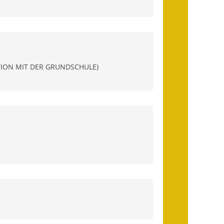
Ausweichfahrplan
Buslinie 168
Stellenausschreibungen
Zahlen und Fakten
TION MIT DER GRUNDSCHULE)
Rathaus
Bauhof Notzingen
Behördenadressen
Beratungsstellen im
Landkreis
Dienstleistungen
Formulare