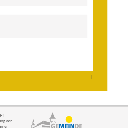
Wahlen
Was erledige ich wo?
Leben
Bauen und Wohnen
Baugebiete & Bauplätze
Bauwasser/Wasser/Abwasser
|
Bebauungspläne
Bodenrichtwerte
Flächennutzungsplan
Gerätehütten
FT
ung von
hmen
Gutachterausschuss