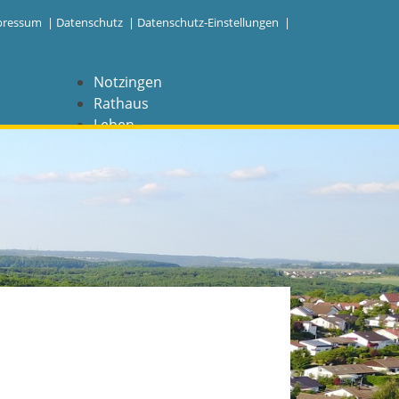
pressum
|
Datenschutz
|
Datenschutz-Einstellungen |
Notzingen
Rathaus
Leben
Freizeit
Wirtschaft
NAVIGATION
Notzingen
Aktuelles
Barrierefreiheit
Coronavirus