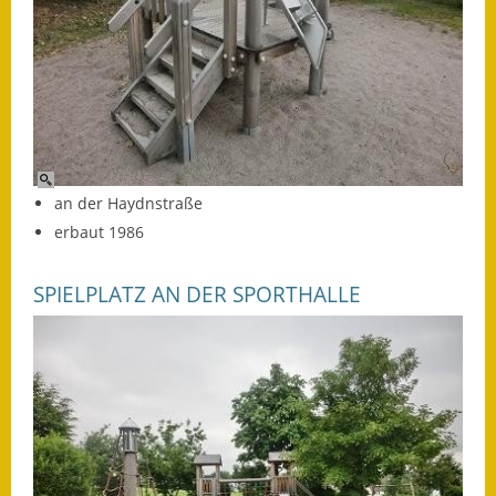
Wahlen
Was erledige ich wo?
Leben
Bauen und Wohnen
an der Haydnstraße
Baugebiete & Bauplätze
erbaut 1986
Bauwasser/Wasser/Abwasser
SPIELPLATZ AN DER SPORTHALLE
Bebauungspläne
Bodenrichtwerte
Flächennutzungsplan
Gerätehütten