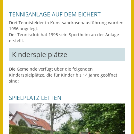
Ausweichfahrplan
TENNISANLAGE AUF DEM EICHERT
Buslinie 168
Drei Tennisfelder in Kunstsandrasenausführung wurden
1986 angelegt.
Stellenausschreibungen
Der Tennisclub hat 1995 sein Sportheim an der Anlage
erstellt.
Zahlen und Fakten
Kinderspielplätze
Rathaus
Die Gemeinde verfügt über die folgenden
Bauhof Notzingen
Kinderspielplätze, die für Kinder bis 14 Jahre geöffnet
sind:
Behördenadressen
SPIELPLATZ LETTEN
Beratungsstellen im
Landkreis
Dienstleistungen
Formulare