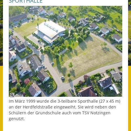
SPORTHALLE
Datenschutz
Datenschutz im
Steueramt
Gebärdensprache
Geschichte und
Gegenwart
Was die Alten noch
wussten!
Wagner-Werkstatt
Im März 1999 wurde die 3-teilbare Sporthalle (27 x 45 m)
Informationsbroschüre
an der Herdfeldstraße eingeweiht. Sie wird neben den
Schülern der Grundschule auch vom TSV Notzingen
genutzt.
Lärmaktionsplan