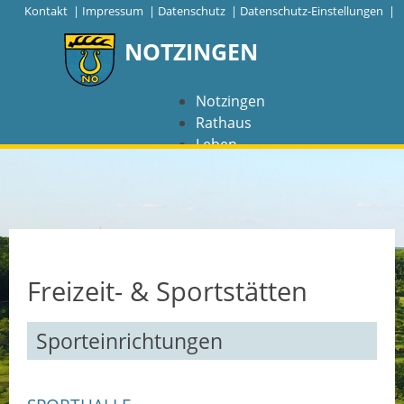
|
Kontakt
|
Impressum
|
Datenschutz
|
Datenschutz-Einstellungen |
NOTZINGEN
Notzingen
Rathaus
Leben
Freizeit
Wirtschaft
NAVIGATION
Notzingen
Freizeit- & Sportstätten
Aktuelles
Sporteinrichtungen
Barrierefreiheit
Coronavirus