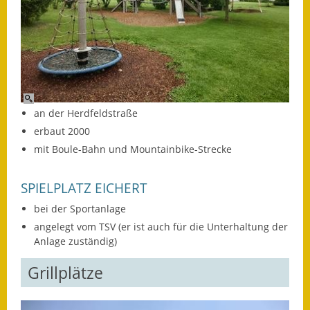
Gutachterausschuss
Landessanierungsprogramm
Mietspiegel
Rückstausicherung von
an der Herdfeldstraße
Gebäuden
erbaut 2000
Hochwassergefahrenkarte
mit Boule-Bahn und Mountainbike-Strecke
Gemeindehalle und
SPIELPLATZ EICHERT
Bürgerhaus
bei der Sportanlage
Grundschule &
angelegt vom TSV (er ist auch für die Unterhaltung der
Kernzeitbetreuung
Anlage zuständig)
Grillplätze
Integration und Asyl
Bevölkerungsschutz