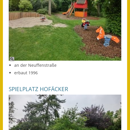
Fundbehörde
Gemeinderat
Sitzungsberichte 2015
Sitzungsberichte 2016
Sitzungsberichte 2017
an der Neuffenstraße
Sitzungsberichte 2018
erbaut 1996
Sitzungsberichte 2019
SPIELPLATZ HOFÄCKER
Sitzungsberichte 2020
Gemeindeverwaltung
Haushalt & Finanzen