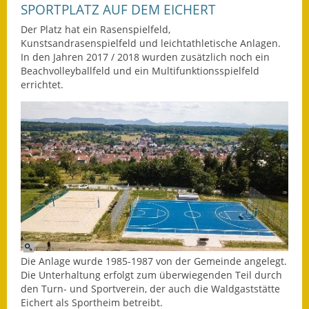
Leichte Sprache
SPORTPLATZ AUF DEM EICHERT
Der Platz hat ein Rasenspielfeld,
Infos in Leichter Sprache
Kunstsandrasenspielfeld und leichtathletische Anlagen.
In den Jahren 2017 / 2018 wurden zusätzlich noch ein
Mitteilungsblatt
Beachvolleyballfeld und ein Multifunktionsspielfeld
errichtet.
Nachhaltigkeitsbericht
Notfallplanung
Ortsplan
Schadensmeldung
Straßenbau
Landesstraße
Die Anlage wurde 1985-1987 von der Gemeinde angelegt.
Kreisstraße
Die Unterhaltung erfolgt zum überwiegenden Teil durch
den Turn- und Sportverein, der auch die Waldgaststätte
Eichert als Sportheim betreibt.
Umleitungsplan