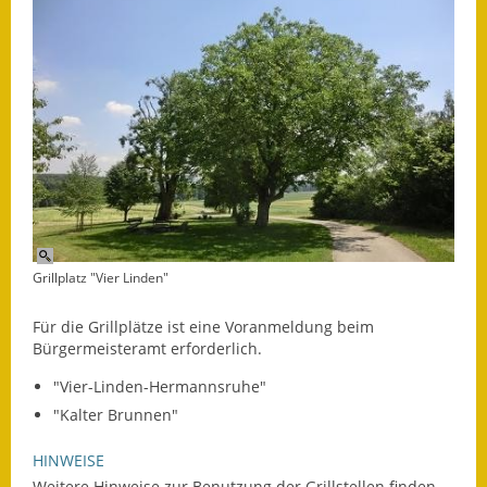
Kinderbetreuung
Nahverkehr
Ver- & Entsorgung
Breitbandausbau
Klimaschutzagentur
Freizeit
Grillplatz "Vier Linden"
Feuerwehr
Für die Grillplätze ist eine Voranmeldung beim
Bürgermeisteramt erforderlich.
Freizeit- & Sportstätten
"Vier-Linden-Hermannsruhe"
"Kalter Brunnen"
Gesundheit & Soziales
HINWEISE
Kirchen
Weitere Hinweise zur Benutzung der Grillstellen finden