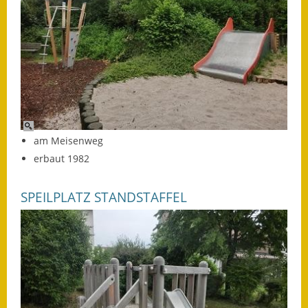
Eröffnungsbilanz
Getrennte
Abwassergebühr
Grundsteuerreform
Haushaltspläne
am Meisenweg
Jahresabschlüsse
erbaut 1982
Wasserversorgung
SPEILPLATZ STANDSTAFFEL
Heiraten in Notzingen
Mitarbeiter
Notruftafel
Ortsrecht