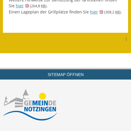
Sie
hier
.
(204,8
KB
)
Termine &
Einen Lageplan der Grillplätze finden Sie
hier
.
(308,2
KB
)
Veranstaltungen
Vereine
|
Wirtschaft
Ausschreibung von
Baumaßnahmen
Firmenliste
SITEMAP ÖFFNEN