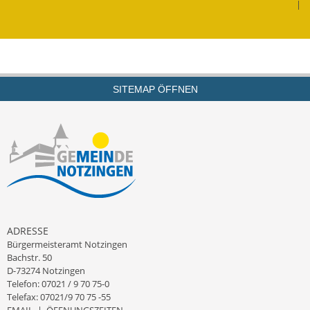
|
Kinderbetreuung
Nahverkehr
Ver- & Entsorgung
SITEMAP ÖFFNEN
Breitbandausbau
Klimaschutzagentur
Freizeit
Feuerwehr
ADRESSE
Freizeit- & Sportstätten
Bürgermeisteramt Notzingen
Bachstr. 50
Gesundheit & Soziales
D-73274 Notzingen
Telefon: 07021 / 9 70 75-0
Kirchen
Telefax: 07021/9 70 75 -55