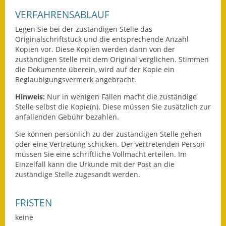
Eröffnungsbilanz
VERFAHRENSABLAUF
Legen Sie bei der zuständigen Stelle das
Getrennte
Originalschriftstück und die entsprechende Anzahl
Abwassergebühr
Kopien vor. Diese Kopien werden dann von der
zuständigen Stelle mit dem Original verglichen. Stimmen
Grundsteuerreform
die Dokumente überein, wird auf der Kopie ein
Beglaubigungsvermerk angebracht.
Haushaltspläne
Hinweis:
Nur in wenigen Fällen macht die zuständige
Stelle selbst die Kopie(n). Diese müssen Sie
zusätzlich zur
Jahresabschlüsse
anfallenden Gebühr bezahlen.
Wasserversorgung
Sie können persönlich zu der zuständigen Stelle gehen
oder eine Vertretung schicken. Der vertretenden Person
Heiraten in Notzingen
müssen Sie eine schriftliche Vollmacht erteilen. Im
Einzelfall kann die Urkunde mit der Post an die
Mitarbeiter
zuständige Stelle zugesandt werden.
Notruftafel
FRISTEN
keine
Ortsrecht