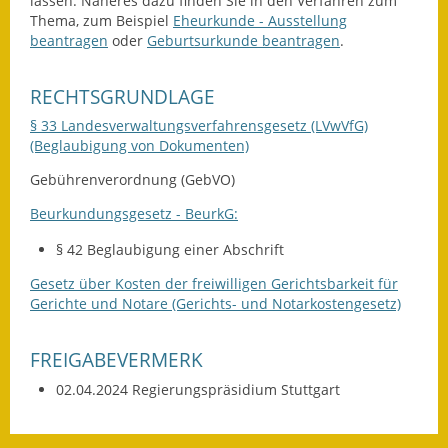
lassen. Näheres dazu finden Sie in den Verfahren zum
Gutachterausschuss
Thema, zum Beispiel
Eheurkunde - Ausstellung
beantragen
oder
Geburtsurkunde beantragen
.
Landessanierungsprogramm
RECHTSGRUNDLAGE
Mietspiegel
§ 33 Landesverwaltungsverfahrensgesetz (LVwVfG)
(Beglaubigung von Dokumenten)
Rückstausicherung von
Gebäuden
Gebührenverordnung (GebVO)
Hochwassergefahrenkarte
Beurkundungsgesetz - BeurkG:
§ 42 Beglaubigung einer Abschrift
Gemeindehalle und
Bürgerhaus
Gesetz über Kosten der freiwilligen Gerichtsbarkeit für
Gerichte und Notare (Gerichts- und Notarkostengesetz)
Grundschule &
Kernzeitbetreuung
FREIGABEVERMERK
Integration und Asyl
02.04.2024 Regierungspräsidium Stuttgart
Bevölkerungsschutz