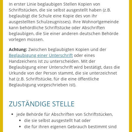
In erster Linie beglaubigen Stellen Kopien von
Schriftstücken, die sie selbst ausgestellt haben
(z.B.
Ausweichfahrplan
beglaubigt die Schule eine Kopie des von ihr
Buslinie 168
ausgestellten Schulzeugnisses)
. Ihre Wohnortgemeinde
kann behördliche Schriftstücke oder Abschriften
Stellenausschreibungen
beglaubigen, die Sie einer anderen deutschen Behörde
vorlegen müssen.
Zahlen und Fakten
Achtung:
Zwischen beglaubigten Kopien und der
Beglaubigung einer Unterschrift
oder eines
Rathaus
Handzeichens ist zu unterscheiden.
Mit der
Beglaubigung einer Unterschrift wird bestätigt, dass die
Bauhof Notzingen
Urkunde von der Person stammt, die sie unterzeichnet
hat (z.B. Schriftstücke, für die eine öffentliche
Behördenadressen
Beglaubigung vorgeschrieben ist).
Beratungsstellen im
ZUSTÄNDIGE STELLE
Landkreis
jede Behörde für Abschriften von Schriftstücken,
Dienstleistungen
die sie selbst ausgestellt hat oder
die für ihren eigenen Gebrauch bestimmt sind
Formulare