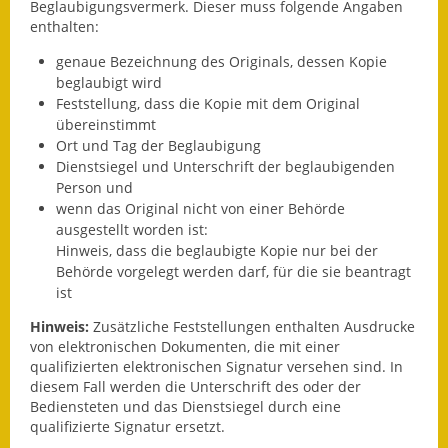
Leichte Sprache
Beglaubigungsvermerk.
Dieser muss folgende Angaben
enthalten:
Infos in Leichter Sprache
genaue Bezeichnung des Originals, dessen Kopie
beglaubigt wird
Mitteilungsblatt
Feststellung, dass die Kopie mit dem Original
übereinstimmt
Nachhaltigkeitsbericht
O
rt und Tag der Beglaubigung
Dienstsiegel und Unterschrift der beglaubigenden
Notfallplanung
Person und
wenn das Original nicht von einer Behörde
Ortsplan
ausgestellt worden ist:
Hinweis, dass die beglaubigte Kopie nur bei der
Schadensmeldung
Behörde vorgelegt werden darf, für die sie b
eantragt
ist
Straßenbau
Hinweis:
Zusätzliche Feststellungen enthalten Ausdrucke
von elektronischen Dokumenten, die mit einer
Landesstraße
qualifizierten elektronischen Signatur versehen sind. In
diesem Fall werden die Unterschrift des oder der
Kreisstraße
Bediensteten und das Dienstsiegel d
urch eine
qualifizierte Signatur ersetzt.
Umleitungsplan