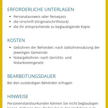
Wahlen
ERFORDERLICHE UNTERLAGEN
Personalausweis oder Reisepass
Was erledige ich wo?
die Urschrift (Originalschriftstück)
die ihr entsprechende zu beglaubigende Kopie
Leben
Bauen und Wohnen
KOSTEN
Gebühren der Behörden: nach Gebührensatzung der
Baugebiete & Bauplätze
jeweiligen Gemeinde
Notargebühren: nach Gerichts- und
Bauwasser/Wasser/Abwasser
Notarkostengesetz
Bebauungspläne
BEARBEITUNGSDAUER
Bodenrichtwerte
Bei den zuständigen Behörden erfragen
Flächennutzungsplan
HINWEISE
Gerätehütten
Personenstandsurkunden können Sie nicht beglaubigen