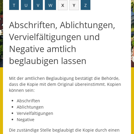
T
U
V
W
X
Y
Z
Datenschutz
Abschriften, Ablichtungen,
Datenschutz im
Steueramt
Vervielfältigungen und
Gebärdensprache
Negative amtlich
Geschichte und
beglaubigen lassen
Gegenwart
Was die Alten noch
Mit der amtlichen Beglaubigung bestätigt die Behörde,
wussten!
dass die Kopie mit dem Original übereinstimmt.
Kopien
können sein:
Wagner-Werkstatt
Abschriften
Ablichtungen
Informationsbroschüre
Vervielfältigungen
Negative
Lärmaktionsplan
Die zuständige Stelle beglaubigt die Kopie durch einen