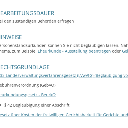
BEARBEITUNGSDAUER
ei den zuständigen Behörden erfragen
INWEISE
ersonenstandsurkunden können Sie nicht beglaubigen lassen. Näh
hema, zum Beispiel
Eheurkunde - Ausstellung beantragen
oder
Ge
RECHTSGRUNDLAGE
 33 Landesverwaltungsverfahrensgesetz (LVwVfG) (Beglaubigung v
ebührenverordnung (GebVO)
eurkundungsgesetz - BeurkG:
§ 42 Beglaubigung einer Abschrift
esetz über Kosten der freiwilligen Gerichtsbarkeit für Gerichte un