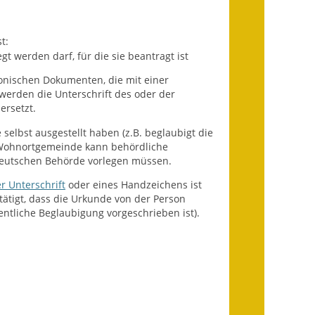
Infos in Leichter Sprache
t:
Mitteilungsblatt
gt werden darf, für die sie b
eantragt ist
Nachhaltigkeitsbericht
ronischen Dokumenten, die mit einer
 werden die Unterschrift des oder der
ersetzt.
Notfallplanung
ie selbst ausgestellt haben
(z.B. beglaubigt die
Ortsplan
 Wohnortgemeinde kann behördliche
 deutschen Behörde vorlegen müssen.
Schadensmeldung
r Unterschrift
oder eines Handzeichens ist
tätigt, dass die Urkunde von der Person
Straßenbau
ffentliche Beglaubigung vorgeschrieben ist).
Landesstraße
Kreisstraße
Umleitungsplan