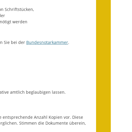
Ausweichfahrplan
n Schriftstücken,
Buslinie 168
der
enötigt werden
Stellenausschreibungen
Zahlen und Fakten
n Sie bei der
Bundesnotarkammer
.
Rathaus
Bauhof Notzingen
Behördenadressen
Beratungsstellen im
ative amtlich beglaubigen lassen.
Landkreis
Dienstleistungen
die entsprechende Anzahl Kopien vor. Diese
Formulare
erglichen. Stimmen die Dokumente überein,