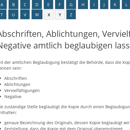
A
B
C
D
E
F
G
H
I
J
K
L
T
U
V
W
X
Y
Z
Abschriften, Ablichtungen, Vervie
Negative amtlich beglaubigen las
it der amtlichen Beglaubigung bestätigt die Behörde, dass die Ko
önnen sein:
Abschriften
Ablichtungen
Vervielfältigungen
Negative
ie zuständige Stelle beglaubigt die Kopie durch einen Beglaubig
nthalten:
genaue Bezeichnung des Originals, dessen Kopie beglaubigt wi
Feststellung, dass die Kopie mit dem Original übereinstimmt