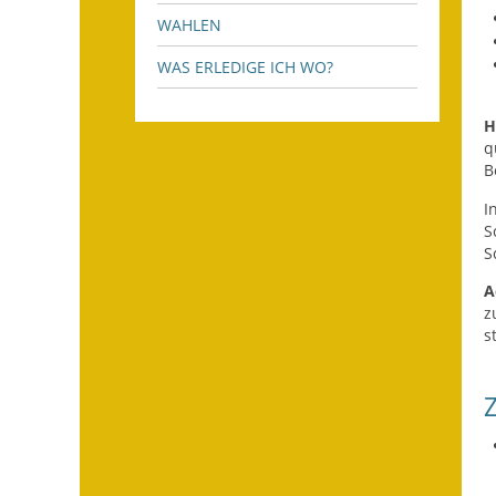
WAHLEN
WAS ERLEDIGE ICH WO?
H
q
B
I
S
S
A
z
s