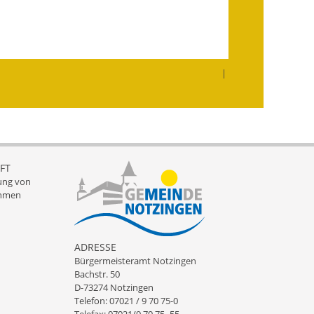
Wahlen
Was erledige ich wo?
Leben
|
Bauen und Wohnen
Baugebiete & Bauplätze
Bauwasser/Wasser/Abwasser
FT
ung von
Bebauungspläne
hmen
Bodenrichtwerte
ADRESSE
Flächennutzungsplan
Bürgermeisteramt Notzingen
Bachstr. 50
Gerätehütten
D-73274 Notzingen
Telefon: 07021 / 9 70 75-0
Gutachterausschuss