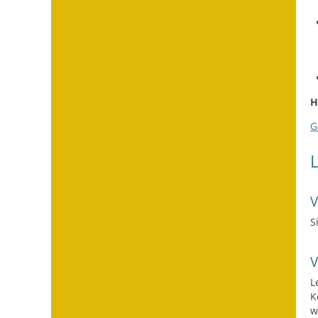
H
G
S
L
K
w