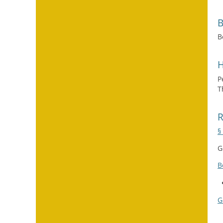
B
H
P
T
§
G
B
G