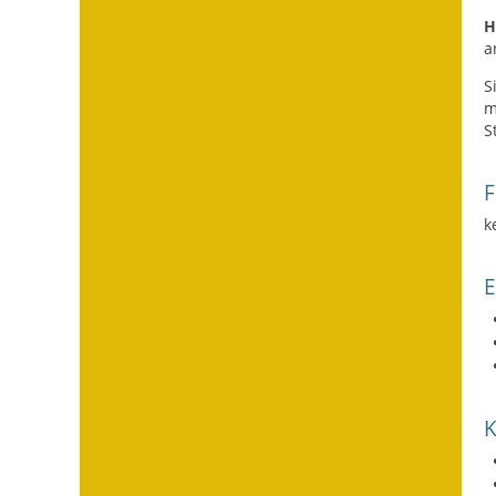
H
a
S
m
S
F
k