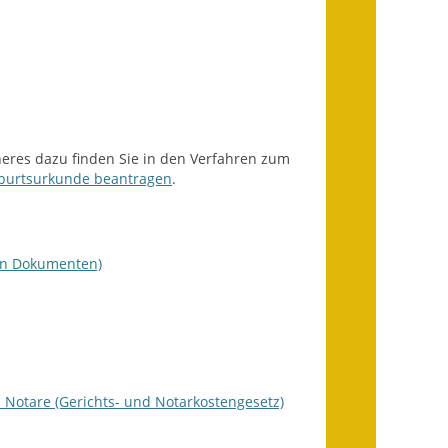
Getrennte
Abwassergebühr
Grundsteuerreform
Haushaltspläne
eres dazu finden Sie in den Verfahren zum
burtsurkunde beantragen
.
Jahresabschlüsse
Wasserversorgung
on Dokumenten)
Heiraten in Notzingen
Mitarbeiter
Notruftafel
d Notare (Gerichts- und Notarkostengesetz)
Ortsrecht