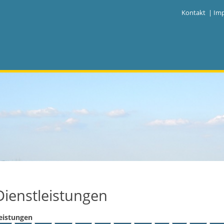
|
Kontakt
|
Im
Dienstleistungen
eistungen