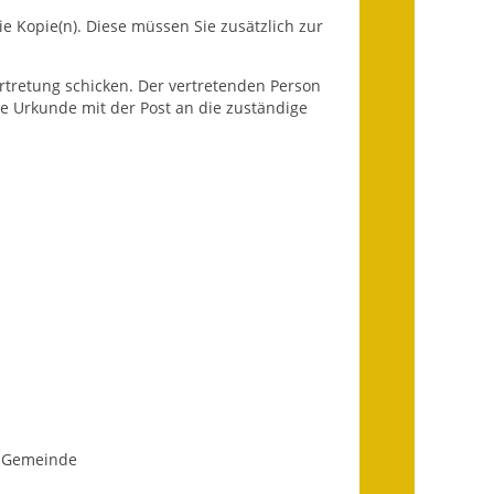
Fundbehörde
ie Kopie(n). Diese müssen Sie
zusätzlich zur
Gemeinderat
rtretung schicken. Der vertretenden Person
die Urkunde mit der Post an die zuständige
Sitzungsberichte 2015
Sitzungsberichte 2016
Sitzungsberichte 2017
Sitzungsberichte 2018
Sitzungsberichte 2019
Sitzungsberichte 2020
Gemeindeverwaltung
Haushalt & Finanzen
n Gemeinde
Eröffnungsbilanz