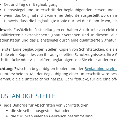
O
rt und Tag der Beglaubigung
Dienstsiegel und Unterschrift der beglaubigenden Person und
wenn das Original nicht von einer Behörde ausgestellt worden is
Hinweis, dass die beglaubigte Kopie nur bei der Behörde vorgele
inweis:
Zusätzliche Feststellungen enthalten Ausdrucke von elekt
ualifizierten elektronischen Signatur versehen sind. In diesem Fall
ediensteten und das Dienstsiegel d
urch eine qualifizierte Signatur 
n erster Linie beglaubigen Stellen Kopien von Schriftstücken, die s
chule eine Kopie des von ihr ausgestellten Schulzeugnisses)
. Ihre
chriftstücke oder Abschriften beglaubigen, die Sie einer anderen
chtung:
Zwischen beglaubigten Kopien und der
Beglaubigung eine
u unterscheiden.
Mit der Beglaubigung einer Unterschrift wird bes
tammt, die sie unterzeichnet hat (z.B. Schriftstücke, für die eine ö
ZUSTÄNDIGE STELLE
jede Behörde für Abschriften von Schriftstücken,
die sie selbst ausgestellt hat oder
die für ihren eigenen Gebrauch bestimmt sind