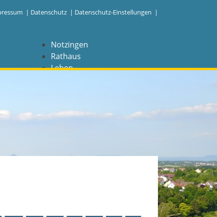
pressum
|
Datenschutz
|
Datenschutz-Einstellungen |
Notzingen
Rathaus
Leben
Freizeit
Wirtschaft
NAVIGATION
Notzingen
Aktuelles
Barrierefreiheit
Coronavirus