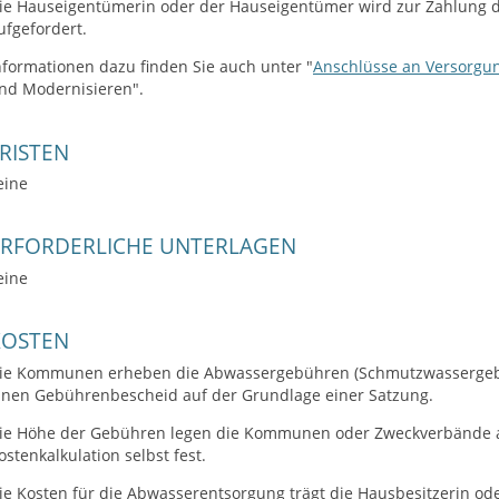
ie Hauseigentümerin oder der Hauseigentümer wird zur Zahlung
ufgefordert.
nformationen dazu finden Sie auch unter "
Anschlüsse an Versorgu
nd Modernisi
e
ren".
RISTEN
eine
ERFORDERLICHE UNTERLAGEN
eine
KOSTEN
ie Kommunen erheben die Abwassergebühren
(Schmutzwassergeb
inen Gebührenbescheid auf der Grundlage einer Satzung.
ie Höhe der Gebühren legen die Kommunen oder Zweckverbände a
ostenkalkulation selbst fest.
ie Kosten für die Abwasserentsorgung trägt die Hausbesitzerin od