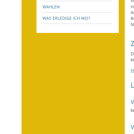
I
n
WAHLEN
A
WAS ERLEDIGE ICH WO?
R
N
D
k
H
k