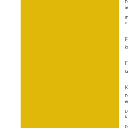
D
a
I
u
F
k
k
D
e
D
K
D