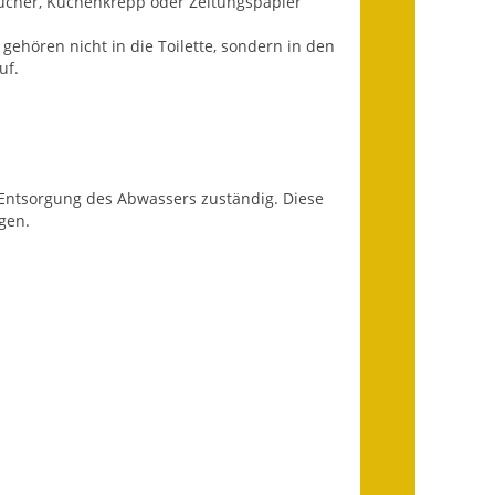
tücher, Küchenkrepp oder Zeitungspapier
Infos in Leichter Sprache
ehören nicht in die Toilette, sondern in den
uf.
Mitteilungsblatt
Nachhaltigkeitsbericht
Notfallplanung
e Entsorgung des Abwassers zuständig. Diese
gen.
Ortsplan
Schadensmeldung
Straßenbau
Landesstraße
Kreisstraße
Umleitungsplan