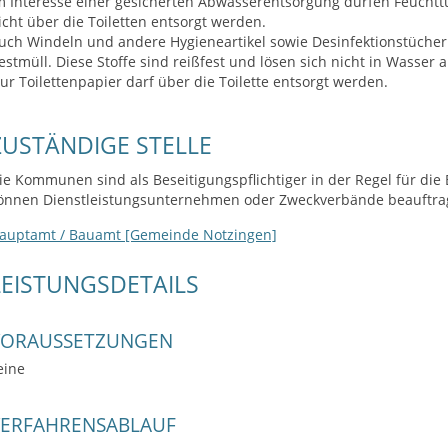
m Interesse einer gesicherten Abwasserentsorgung dürfen Feucht
icht über die Toiletten entsorgt werden.
uch Windeln und andere Hygieneartikel sowie Desinfektionstücher g
estmüll. Diese Stoffe sind reißfest und lösen sich nicht in Wasser a
ur Toilettenpapier darf über die Toilette entsorgt werden.
ZUSTÄNDIGE STELLE
ie Kommunen sind als Beseitigungspflichtiger in der Regel für di
önnen Dienstleistungsunternehmen oder Zweckverbände beauftra
auptamt / Bauamt [Gemeinde Notzingen]
LEISTUNGSDETAILS
VORAUSSETZUNGEN
eine
VERFAHRENSABLAUF