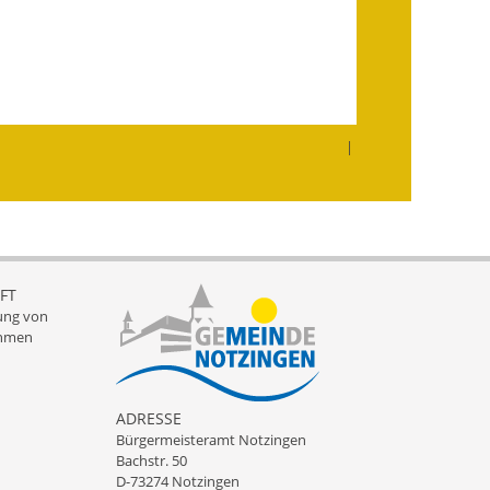
Getrennte
Abwassergebühr
Grundsteuerreform
|
Haushaltspläne
Jahresabschlüsse
Wasserversorgung
FT
Heiraten in Notzingen
ung von
hmen
Mitarbeiter
Notruftafel
ADRESSE
Bürgermeisteramt Notzingen
Ortsrecht
Bachstr. 50
D-73274 Notzingen