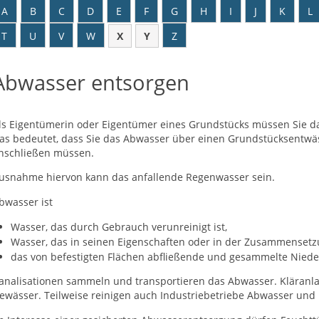
A
B
C
D
E
F
G
H
I
J
K
L
T
U
V
W
X
Y
Z
Abwasser entsorgen
ls Eigentümerin oder Eigentümer eines Grundstücks müssen Sie 
as bedeutet, dass Sie das Abwasser über einen Grundstücksentwäs
nschließen müssen.
usnahme hiervon kann das anfallende Regenwasser sein.
bwasser ist
Wasser, das durch Gebrauch verunreinigt ist,
Wasser, das in seinen Eigenschaften oder in der Zusammensetzu
das von befestigten Flächen abfließende und gesammelte Niede
analisationen sammeln und transportieren das Abwasser. Kläranla
ewässer. Teilweise reinigen auch Industriebetriebe Abwasser und l