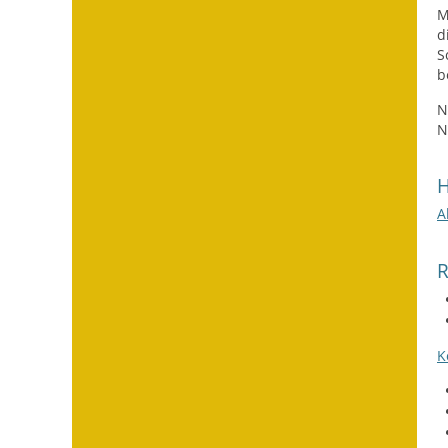
M
d
S
b
N
N
H
A
K