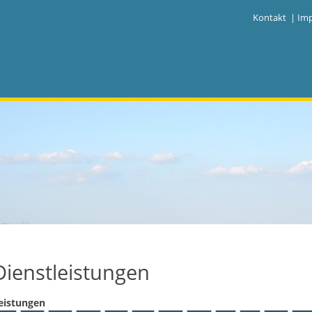
|
Kontakt
|
Im
Dienstleistungen
eistungen