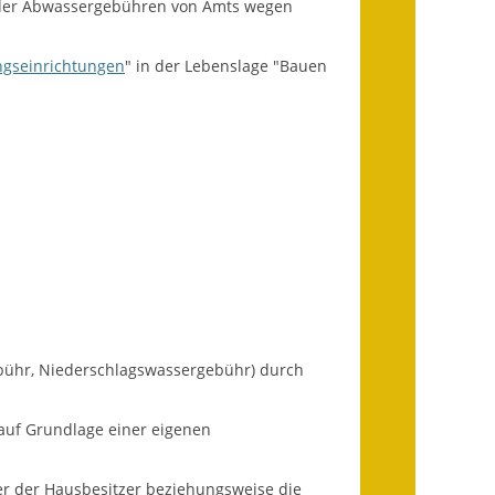
 der Abwassergebühren von Amts wegen
Ausweichfahrplan
Buslinie 168
ngseinrichtungen
" in der Lebenslage "Bauen
Stellenausschreibungen
Zahlen und Fakten
Rathaus
Bauhof Notzingen
Behördenadressen
Beratungsstellen im
Landkreis
ühr, Niederschlagswassergebühr)
durch
Dienstleistungen
uf Grundlage einer eigenen
Formulare
er der Hausbesitzer beziehungsweise die