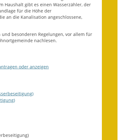
Fundbehörde
m Haushalt gibt es einen Wasserzähler, der
undlage für die Höhe der
e an die Kanalisation angeschlossene,
Gemeinderat
Sitzungsberichte 2015
und besonderen Regelungen, vor allem für
ohnortgemeinde nachlesen.
Sitzungsberichte 2016
Sitzungsberichte 2017
antragen oder anzeigen
Sitzungsberichte 2018
Sitzungsberichte 2019
sserbeseitigung)
Sitzungsberichte 2020
tigung)
Gemeindeverwaltung
Haushalt & Finanzen
rbeseitigung)
Eröffnungsbilanz