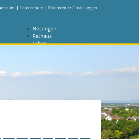
pressum
|
Datenschutz
|
Datenschutz-Einstellungen |
Notzingen
Rathaus
Leben
Freizeit
Wirtschaft
NAVIGATION
Notzingen
Aktuelles
Barrierefreiheit
Coronavirus