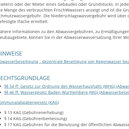
ieterin oder der Mieter eines Gebäudes oder Grundstücks. In jede
ie Menge des verbrauchten
Frisch
W
w
assers anzeigt
und ist die Gr
chmutzwassergebühr
.
Die Niederschlagswassergebühr wird über di
efestigte Fläche ermittelt.
ähere Informationen zu den Abwassergebühren, zu Ermäßigungen 
eubaugebiete, können Sie in der Abwasserwassersatzung Ihrer W
INWEISE
bwasserbeseitigung - dezentrale Beseitigung von Regenwasser be
RECHTSGRUNDLAGE
§§ 54 ff. Gesetz zur Ordnung des Wasserhaushalts (WHG) (Abwa
§§ 46 ff. Wassergesetz Baden-Württemberg (WG) (Abwasserbesei
ommunalabgabengesetz (KAG)
§ 13 KAG (Gebührenerhebung)
§ 14 KAG (Gebührenbemessung)
§ 17 KAG (Gebühren für die Benutzung der öffentlichen Abwasse