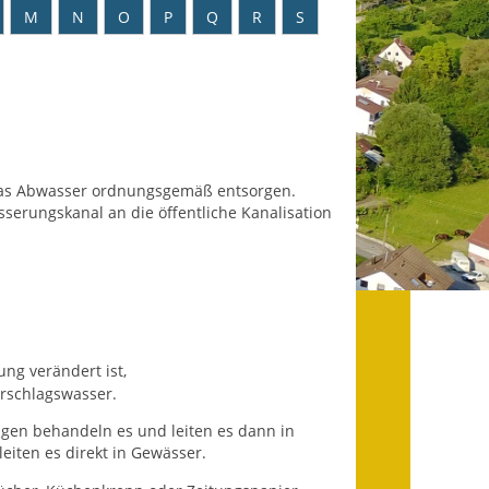
Datenschutz
M
N
O
P
Q
R
S
Datenschutz im
Steueramt
Gebärdensprache
Geschichte und
das Abwasser ordnungsgemäß entsorgen.
Gegenwart
serungskanal an die öffentliche Kanalisation
Was die Alten noch
wussten!
Wagner-Werkstatt
ng verändert ist,
Informationsbroschüre
rschlagswasser.
Lärmaktionsplan
gen behandeln es und leiten es dann in
eiten es direkt in Gewässer.
Leichte Sprache