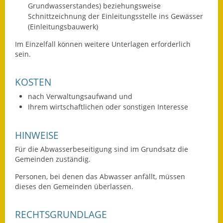
Grundwasserstandes) beziehungsweise
Gutachterausschuss
Schnittzeichnung der Einleitungsstelle ins Gewässer
(Einleitungsbauwerk)
Landessanierungsprogramm
Im Einzelfall können weitere Unterlagen erforderlich
Mietspiegel
sein.
Rückstausicherung von
KOSTEN
Gebäuden
nach Verwaltungsaufwand und
Hochwassergefahrenkarte
Ihrem wirtschaftlichen oder sonstigen Interesse
Gemeindehalle und
HINWEISE
Bürgerhaus
Für die Abwasserbeseitigung sind im Grundsatz die
Gemeinden zuständig.
Grundschule &
Kernzeitbetreuung
Personen, bei denen das Abwasser anfällt, müssen
dieses den Gemeinden überlassen.
Integration und Asyl
RECHTSGRUNDLAGE
Bevölkerungsschutz