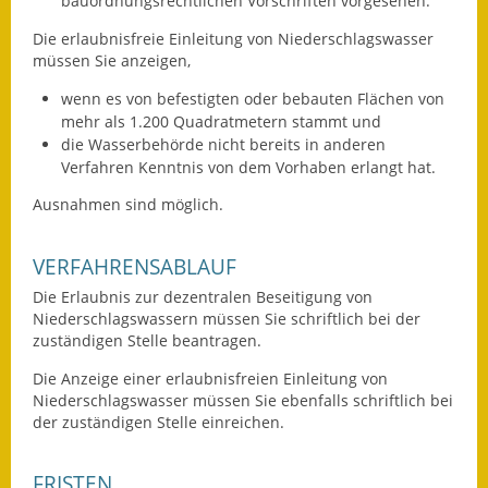
bauordnungsrechtlichen Vorschriften vorgesehen.
Eröffnungsbilanz
Die erlaubnisfreie Einleitung von Niederschlagswasser
müssen Sie anzeigen,
Getrennte
Abwassergebühr
wenn es von befestigten oder bebauten Flächen von
mehr als 1.200 Quadratmetern stammt und
Grundsteuerreform
die Wasserbehörde nicht bereits in anderen
Verfahren Kenntnis von dem Vorhaben erlangt hat.
Haushaltspläne
Ausnahmen sind möglich.
Jahresabschlüsse
VERFAHRENSABLAUF
Wasserversorgung
Die Erlaubnis zur dezentralen Beseitigung von
Niederschlagswassern müssen Sie schriftlich bei der
Heiraten in Notzingen
zuständigen Stelle beantragen.
Mitarbeiter
Die Anzeige einer erlaubnisfreien Einleitung von
Niederschlagswasser müssen Sie ebenfalls schriftlich bei
der zuständigen Stelle einreichen.
Notruftafel
Ortsrecht
FRISTEN