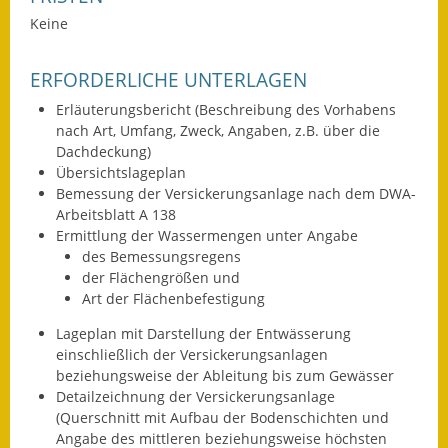
Keine
Wahlen
Was erledige ich wo?
ERFORDERLICHE UNTERLAGEN
Erläuterungsbericht (Beschreibung des Vorhabens
Leben
nach Art, Umfang, Zweck, Angaben, z.B. über die
Dachdeckung)
Bauen und Wohnen
Übersichtslageplan
Bemessung der Versickerungsanlage nach dem DWA-
Baugebiete & Bauplätze
Arbeitsblatt A 138
Ermittlung der Wassermengen unter Angabe
Bauwasser/Wasser/Abwasser
des Bemessungsregens
der Flächengrößen und
Bebauungspläne
Art der Flächenbefestigung
Lageplan mit Darstellung der Entwässerung
Bodenrichtwerte
einschließlich der Versickerungsanlagen
beziehungsweise der Ableitung bis zum Gewässer
Flächennutzungsplan
Detailzeichnung der Versickerungsanlage
(Querschnitt mit Aufbau der Bodenschichten und
Gerätehütten
Angabe des mittleren beziehungsweise höchsten