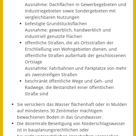
Ausnahme: Dachflächen in
Gewerbegebieten und
Fundbehörde
Industriegebieten sowie Sondergebieten mit
ve
r
gleichbaren Nutzungen
Gemeinderat
befestigte Grundstücksflächen
Ausnahme: gewerblich, handwerklich und
Sitzungsberichte 2015
indus
t
riell genutzte Flächen
öffentliche Straßen, die als Ortsstraßen der
Erschließung von Wohngebieten dienen, und
Sitzungsberichte 2016
öffentliche Straßen außerhalb der geschlossenen
Ortslage
Sitzungsberichte 2017
Ausnahme: Fahrbahnen und Parkplätze von mehr
als zweistreifigen Straßen
Sitzungsberichte 2018
beschränkt öffentliche Wege und Geh- und
Radwege, die Bestandteil einer öffentlichen
Sitzungsberichte 2019
Straße sind
Sitzungsberichte 2020
Sie versickern das Wasser flächenhaft oder in Mulden
auf mindestens 30 Zentimeter mächtigem
Gemeindeverwaltung
bewachsenen Boden in das Grundwasser.
Die dezentrale Beseitigung von Niederschlagswasser
Haushalt & Finanzen
ist in bauplanungsrechtlichen oder