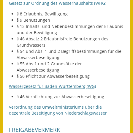
Gesetz zur Ordnung des Wasserhaushalts (WHG)
Kinderbetreuung
§ 8 Erlaubnis, Bewilligung
§ 9 Benutzungen
Nahverkehr
§ 13 Inhalts- und Nebenbestimmungen der Erlaubnis
und der Bewilligung
Ver- & Entsorgung
§ 46 Absatz 2 Erlaubnisfreie Benutzungen des
Grundwassers
Breitbandausbau
§ 54 und Abs. 1 und 2 Begriffsbestimmungen für die
Abwasserbeseitigung
Klimaschutzagentur
§ 55 Abs.1 und 2 Grundsätze der
Abwasserbeseitigung
Freizeit
§ 56 Pflicht zur Abwasserbeseitigung
Wassergesetz für Baden-Württemberg (WG)
Feuerwehr
§ 46 Verpflichtung zur Abwasserbeseitigung
Freizeit- & Sportstätten
Verordnung des Umweltministeriums über die
dezentrale Beseitigung von Niederschlagswasser
Gesundheit & Soziales
Kirchen
FREIGABEVERMERK