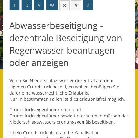
T
U
V
W
X
Y
Z
Datenschutz
Abwasserbeseitigung -
Datenschutz im
Steueramt
dezentrale Beseitigung von
Gebärdensprache
Regenwasser beantragen
Geschichte und
oder anzeigen
Gegenwart
Was die Alten noch
Wenn Sie Niederschlagswasser dezentral auf dem
wussten!
eigenen Grundstück beseitigen wollen, benötigen Sie
dafür eine wasserrechtliche Erlaubnis.
Wagner-Werkstatt
Nur in bestimmten Fällen ist dies erlaubnisfrei möglich.
Grundstückseigentümerinnen und
Informationsbroschüre
Grundstückseigentümer sowie Unternehmen müssen das
Niederschlagswassers ordnungsgemäß beseitigen.
Lärmaktionsplan
Ist ein Grundstück nicht an die Kanalisation