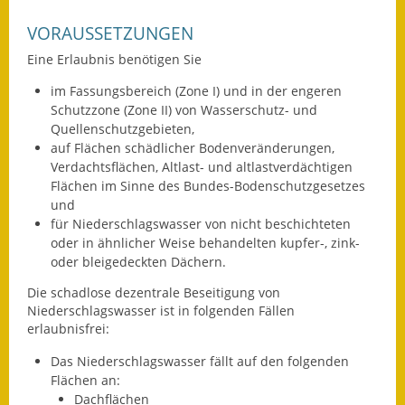
VORAUSSETZUNGEN
Ausweichfahrplan
Buslinie 168
Eine Erlaubnis benötigen Sie
im Fassungsbereich (Zone I) und in der engeren
Stellenausschreibungen
Schutzzone (Zone II) von Wasserschutz- und
Quellenschutzgebieten,
Zahlen und Fakten
auf Flächen schädlicher Bodenveränderungen,
Verdachtsflächen, Altlast- und altlastverdächtigen
Rathaus
Flächen im Sinne des Bundes-Bodenschutzgesetzes
und
Bauhof Notzingen
für Niederschlagswasser von nicht beschichteten
oder in ähnlicher Weise behandelten kupfer-, zink-
Behördenadressen
oder bleigedeckten Dächern.
Beratungsstellen im
Die schadlose dezentrale Beseitigung von
Niederschlagswasser ist in folgenden Fällen
Landkreis
erlaubnisfrei:
Dienstleistungen
Das Niederschlagswasser fällt auf den folgenden
Flächen an:
Formulare
Dachflächen