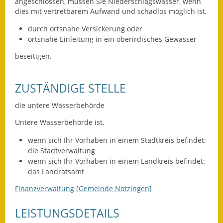
Leichte Sprache
angeschlossen, müssen Sie Niederschlagswasser, wenn
dies mit vertretbarem Aufwand und schadlos möglich ist,
Infos in Leichter Sprache
durch ortsnahe Versickerung oder
ortsnahe Einleitung in ein oberirdisches Gewässer
Mitteilungsblatt
beseit
i
gen.
Nachhaltigkeitsbericht
ZUSTÄNDIGE STELLE
Notfallplanung
die untere Wasserbehörde
Ortsplan
Untere Wasserbehörde ist,
Schadensmeldung
wenn sich Ihr Vorhaben in einem Stadtkreis befindet:
die Stadtverwaltung
Straßenbau
wenn sich Ihr Vorhaben in einem Landkreis befindet:
das Landratsamt
Landesstraße
Finanzverwaltung [Gemeinde Notzingen]
Kreisstraße
LEISTUNGSDETAILS
Umleitungsplan