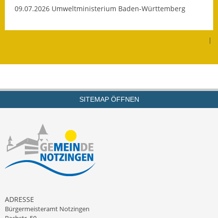
09.07.2026 Umweltministerium Baden-Württemberg
Termine &
Veranstaltungen
|
Vereine
Wirtschaft
Ausschreibung von
Baumaßnahmen
SITEMAP ÖFFNEN
Firmenliste
ADRESSE
Bürgermeisteramt Notzingen
Bachstr. 50