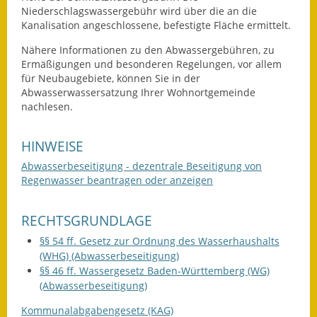
Niederschlagswassergebühr wird über die an die
Eröffnungsbilanz
Kanalisation angeschlossene, befestigte Fläche ermittelt.
Getrennte
Nähere Informationen zu den Abwassergebühren, zu
Abwassergebühr
Ermäßigungen und besonderen Regelungen, vor allem
für Neubaugebiete, können Sie in der
Grundsteuerreform
Abwasserwassersatzung Ihrer Wohnortgemeinde
nachlesen.
Haushaltspläne
HINWEISE
Jahresabschlüsse
Abwasserbeseitigung - dezentrale Beseitigung von
Regenwasser beantragen oder anzeigen
Wasserversorgung
Heiraten in Notzingen
RECHTSGRUNDLAGE
§§ 54 ff. Gesetz zur Ordnung des Wasserhaushalts
Mitarbeiter
(WHG) (Abwasserbeseitigung)
§§ 46 ff. Wassergesetz Baden-Württemberg (WG)
Notruftafel
(Abwasserbeseitigung)
Ortsrecht
Kommunalabgabengesetz (KAG)