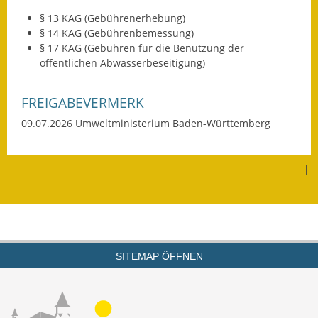
§ 13 KAG (Gebührenerhebung)
Wahlen
§ 14 KAG (Gebührenbemessung)
§ 17 KAG (Gebühren für die Benutzung der
Was erledige ich wo?
öffentlichen Abwasserbeseitigung)
Leben
FREIGABEVERMERK
Bauen und Wohnen
09.07.2026 Umweltministerium Baden-Württemberg
Baugebiete & Bauplätze
|
Bauwasser/Wasser/Abwasser
Bebauungspläne
Bodenrichtwerte
SITEMAP ÖFFNEN
Flächennutzungsplan
Gerätehütten