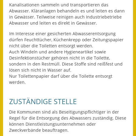
Leichte Sprache
Kanalisationen sammeln und transportieren das
Abwasser. Kläranlagen behandeln es und leiten es dann
Infos in Leichter Sprache
in Gewässer. Teilweise reinigen auch Industriebetriebe
Abwasser und leiten es direkt in Gewässer.
Mitteilungsblatt
Im Interesse einer gesicherten Abwasserentsorgung
dürfen Feuchttücher, Küchenkrepp oder Zeitungspapier
Nachhaltigkeitsbericht
nicht über die Toiletten entsorgt werden.
Auch Windeln und andere Hygieneartikel sowie
Notfallplanung
Desinfektionstücher gehören nicht in die Toilette,
sondern in den Restmüll. Diese Stoffe sind reißfest und
Ortsplan
lösen sich nicht in Wasser auf.
Nur Toilettenpapier darf über die Toilette entsorgt
Schadensmeldung
werden.
Straßenbau
ZUSTÄNDIGE STELLE
Landesstraße
Die Kommunen sind als Beseitigungspflichtiger in der
Regel für die Entsorgung des Abwassers zuständig. Diese
Kreisstraße
können Dienstleistungsunternehmen oder
Zweckverbände beauftragen.
Umleitungsplan