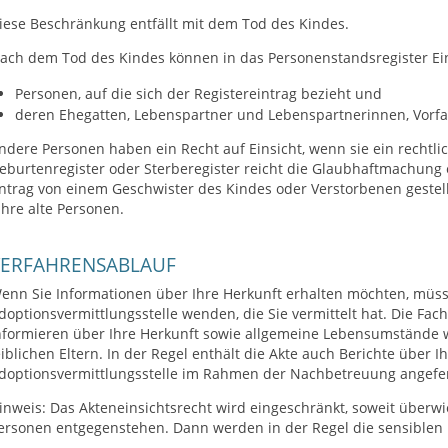
iese Beschränkung entfällt mit dem Tod des Kindes.
ach dem Tod des Kindes können in das Personenstandsregister Ei
Personen, auf die sich der Registereintrag bezieht und
deren Ehegatten, Lebenspartner und Lebenspartnerinnen, Vor
ndere Personen haben ein Recht auf Einsicht, wenn sie ein rechtli
eburtenregister oder Sterberegister reicht die Glaubhaftmachung 
ntrag von einem Geschwister des Kindes oder Verstorbenen gestell
ahre alte Personen.
VERFAHRENSABLAUF
enn Sie Informationen über Ihre Herkunft erhalten möchten, müsse
doptionsvermittlungsstelle wenden, die Sie vermittelt hat. Die Fac
nformieren über Ihre Herkunft sowie allgemeine Lebensumstände w
eiblichen Eltern. In der Regel enthält die Akte auch Berichte über I
doptionsvermittlungsstelle im Rahmen der Nachbetreuung angefert
inweis: Das Akteneinsichtsrecht wird eingeschränkt, soweit überwi
ersonen entgegenstehen. Dann werden in der Regel die sensiblen 