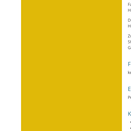
F
H
D
H
Z
S
G
F
k
P