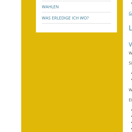
WAHLEN
G
WAS ERLEDIGE ICH WO?
W
S
W
E