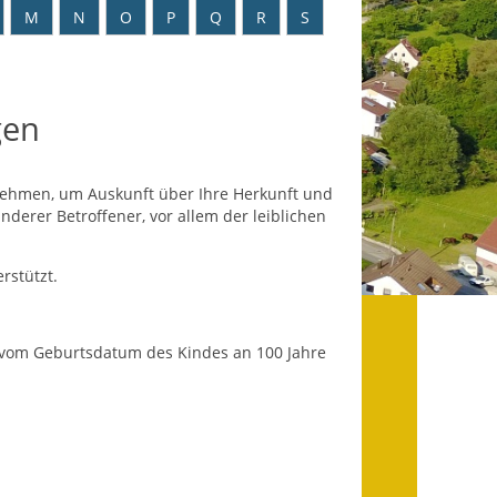
Datenschutz
M
N
O
P
Q
R
S
Datenschutz im
Steueramt
gen
Gebärdensprache
Geschichte und
e nehmen, um Auskunft über Ihre Herkunft und
Gegenwart
nderer Betroffener, vor allem der leiblichen
Was die Alten noch
rstützt.
wussten!
Wagner-Werkstatt
 vom Geburtsdatum des Kindes an 100 Jahre
Informationsbroschüre
Lärmaktionsplan
Leichte Sprache