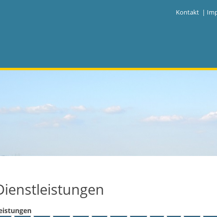
|
Kontakt
|
Im
Dienstleistungen
eistungen