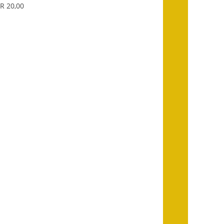
R 20,00
Getrennte
Abwassergebühr
Grundsteuerreform
Haushaltspläne
Jahresabschlüsse
Wasserversorgung
Heiraten in Notzingen
Mitarbeiter
Notruftafel
Ortsrecht