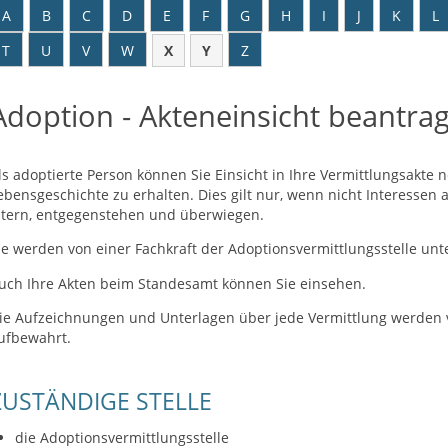
A
B
C
D
E
F
G
H
I
J
K
L
T
U
V
W
X
Y
Z
Adoption - Akteneinsicht beantra
ls adoptierte Person können Sie Einsicht in Ihre Vermittlungsakt
ebensgeschichte zu erhalten. Dies gilt nur, wenn nicht Interessen a
ltern, entgegenstehen und überwiegen.
ie werden von einer Fachkraft der Adoptionsvermittlungsstelle unte
uch Ihre Akten beim Standesamt können Sie einsehen.
ie Aufzeichnungen und Unterlagen über jede Vermittlung werden
ufbewahrt.
ZUSTÄNDIGE STELLE
die Adoptionsvermittlungsstelle