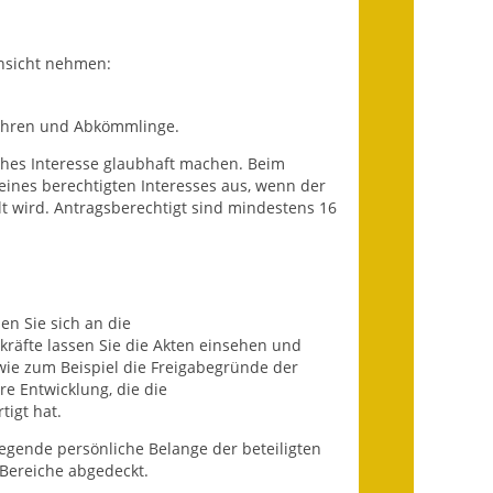
Ausweichfahrplan
Buslinie 168
nsicht nehmen:
Stellenausschreibungen
fahren und Abkömmlinge.
Zahlen und Fakten
ches Interesse glaubhaft machen.
Beim
eines berechtigten Interesses aus, wenn der
Rathaus
t wird. Antragsberechtigt sind mindestens 16
Bauhof Notzingen
Behördenadressen
n Sie sich an die
Beratungsstellen im
hkräfte lassen Sie die Akten einsehen und
Landkreis
ie zum Beispiel die Freigabegründe der
hre Entwicklung, die die
Dienstleistungen
igt hat.
egende persönliche Belange der beteiligten
Formulare
Bereiche abgedeckt.