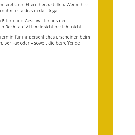
Fundbehörde
en leiblichen Eltern herzustellen. Wenn Ihre
itteln sie dies in der Regel.
Gemeinderat
n Eltern und Geschwister aus der
n Recht auf Akteneinsicht besteht nicht.
Sitzungsberichte 2015
 Termin für Ihr persönliches Erscheinen beim
Sitzungsberichte 2016
, per Fax oder – soweit die betreffende
Sitzungsberichte 2017
Sitzungsberichte 2018
Sitzungsberichte 2019
Sitzungsberichte 2020
Gemeindeverwaltung
Haushalt & Finanzen
Eröffnungsbilanz