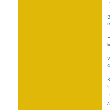
D
H
k
G
B
A