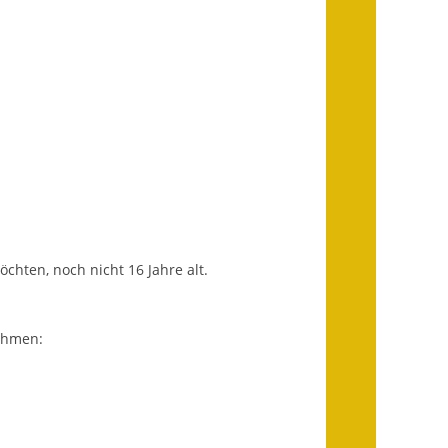
Infos in Leichter Sprache
Mitteilungsblatt
Nachhaltigkeitsbericht
Notfallplanung
Ortsplan
Schadensmeldung
chten, noch nicht 16 Jahre alt.
Straßenbau
Landesstraße
ehmen:
Kreisstraße
Umleitungsplan