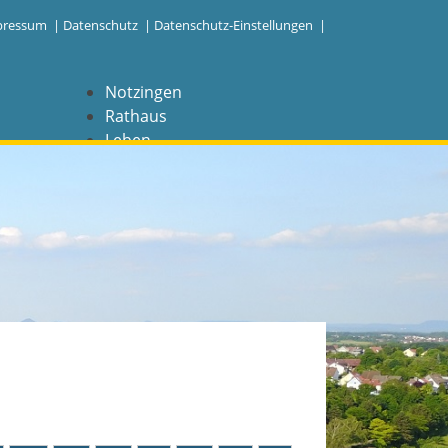
pressum
|
Datenschutz
|
Datenschutz-Einstellungen |
Notzingen
Rathaus
Leben
Freizeit
Wirtschaft
NAVIGATION
Notzingen
Aktuelles
Barrierefreiheit
Coronavirus