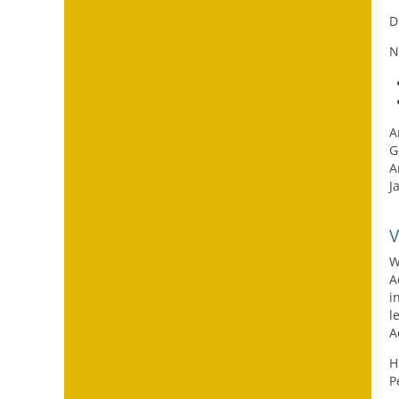
D
N
A
G
A
J
W
A
i
l
A
H
P