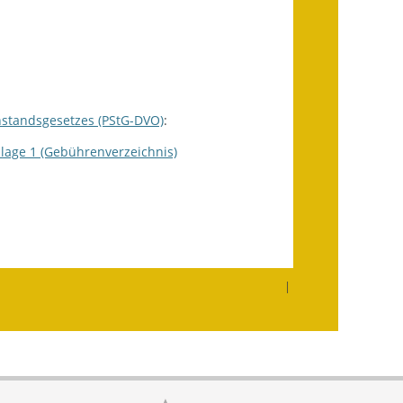
Wahlen
Was erledige ich wo?
Leben
standsgesetzes (PStG-DVO)
:
Bauen und Wohnen
lage 1 (Gebührenverzeichnis)
Baugebiete & Bauplätze
Bauwasser/Wasser/Abwasser
Bebauungspläne
Bodenrichtwerte
|
Flächennutzungsplan
Gerätehütten
Gutachterausschuss