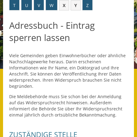
T
U
V
W
X
Y
Z
Datenschutz
Adressbuch - Eintrag
Datenschutz im
Steueramt
sperren lassen
Gebärdensprache
Viele Gemeinden geben Einwohnerbücher oder ähnliche
Geschichte und
Nachschlagewerke heraus. Darin erscheinen
Gegenwart
Informationen wie Ihr Name, ein Doktorgrad und Ihre
Anschrift. Sie können der Veröffentlichung Ihrer Daten
Was die Alten noch
widersprechen. Ihren Widerspruch brauchen Sie nicht
wussten!
begründen.
Die Meldebehörde muss Sie schon bei der Anmeldung
Wagner-Werkstatt
auf das Widerspruchsrecht hinweisen.
Außerdem
informiert die Behörde Sie über Ihr Widerspruchsrecht
Informationsbroschüre
einmal jährlich durch ortsübliche Bekanntmachung.
Lärmaktionsplan
ZUSTÄNDIGE STELLE