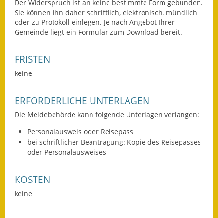
Der Widerspruch ist an keine bestimmte Form gebunden.
Sie können ihn daher schriftlich, elektronisch, mündlich
Ausweichfahrplan
oder zu Protokoll einlegen. Je nach Angebot Ihrer
Buslinie 168
Gemeinde liegt ein Formular zum Download bereit.
Stellenausschreibungen
FRISTEN
Zahlen und Fakten
keine
Rathaus
ERFORDERLICHE UNTERLAGEN
Die Meldebehörde kann folgende Unterlagen verlangen:
Bauhof Notzingen
Personalausweis oder Reisepass
Behördenadressen
bei schriftlicher Beantragung: Kopie des Reisepasses
oder Personalausweises
Beratungsstellen im
Landkreis
KOSTEN
Dienstleistungen
keine
Formulare