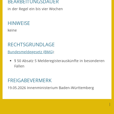
BEARBEITUNGSDAUER
Fundbehörde
in der Regel ein bis vier Wochen
Gemeinderat
HINWEISE
Sitzungsberichte 2015
keine
Sitzungsberichte 2016
RECHTSGRUNDLAGE
Bundesmeldegesetz (BMG)
:
Sitzungsberichte 2017
§ 50 Absatz 5 Melderegisterauskünfte in besonderen
Sitzungsberichte 2018
Fällen
Sitzungsberichte 2019
FREIGABEVERMERK
Sitzungsberichte 2020
19.05.2026 Innenministerium Baden-Württemberg
Gemeindeverwaltung
|
Haushalt & Finanzen