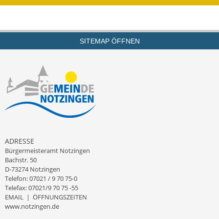
Eröffnungsbilanz
Getrennte
Abwassergebühr
SITEMAP ÖFFNEN
Grundsteuerreform
Haushaltspläne
Jahresabschlüsse
Wasserversorgung
ADRESSE
Heiraten in Notzingen
Bürgermeisteramt Notzingen
Bachstr. 50
Mitarbeiter
D-73274 Notzingen
Telefon: 07021 / 9 70 75-0
Telefax: 07021/9 70 75 -55
Notruftafel
EMAIL
|
ÖFFNUNGSZEITEN
www.notzingen.de
Ortsrecht