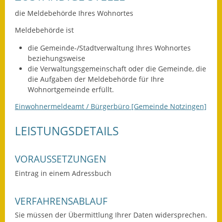
Leichte Sprache
die Meldebehörde Ihres Wohnortes
Infos in Leichter Sprache
Meldebehörde ist
Mitteilungsblatt
die Gemeinde-/Stadtverwaltung Ihres Wohnortes
beziehungsweise
Nachhaltigkeitsbericht
die Verwaltungsgemeinschaft oder die Gemeinde, die
die Aufgaben der Meldebehörde für Ihre
Notfallplanung
Wohnortgemeinde erfüllt.
Einwohnermeldeamt / Bürgerbüro [Gemeinde Notzingen]
Ortsplan
LEISTUNGSDETAILS
Schadensmeldung
Straßenbau
VORAUSSETZUNGEN
Eintrag in einem Adressbuch
Landesstraße
Kreisstraße
VERFAHRENSABLAUF
Sie müssen der Übermittlung Ihrer Daten widersprechen.
Umleitungsplan