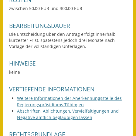
zwischen 50,00 EUR und 300,00 EUR
Kinderbetreuung
Nahverkehr
BEARBEITUNGSDAUER
Die Entscheidung über den Antrag erfolgt innerhalb
Ver- & Entsorgung
kürzester Frist, spätestens jedoch drei Monate nach
Vorlage der vollständigen Unterlagen.
Breitbandausbau
Klimaschutzagentur
HINWEISE
keine
Freizeit
VERTIEFENDE INFORMATIONEN
Feuerwehr
Weitere Informationen der Anerkennungsstelle des
Freizeit- & Sportstätten
Regierungspräsidiums Tübingen
Abschriften, Ablichtungen, Vervielfältigungen und
Gesundheit & Soziales
Negative amtlich beglaubigen lassen
Kirchen
RECHTSGRUNDLAGE