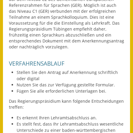
Referenzrahmen für Sprachen (GER). Möglich ist auch
Ausweichfahrplan
das Niveau C1 (GER) verbunden mit der erfolgreichen
Teilnahme an einem Sprachkolloquium. Dies ist eine
Buslinie 168
Voraussetzung für die die Einstellung als Lehrkraft. Das
Regierungspräsidium Tübingen empfiehlt daher,
Stellenausschreibungen
frühzeitig einen Sprachkurs abzuschließen und ein
entsprechendes Dokument mit dem Anerkennungsantrag
Zahlen und Fakten
oder nachträglich vorzulegen.
Rathaus
VERFAHRENSABLAUF
Bauhof Notzingen
Stellen Sie den Antrag auf Anerkennung schriftlich
oder digital
Behördenadressen
Nutzen Sie das zur Verfügung gestellte Formular.
Fügen Sie alle erforderlichen Unterlagen bei.
Beratungsstellen im
Das Regierungspräsidium kann folgende Entscheidungen
Landkreis
treffen:
Dienstleistungen
Es erkennt Ihren Lehramtsabschluss an.
Es stellt fest, dass Ihr Lehramtsabschluss wesentliche
Formulare
Unterschiede zu einer baden-württembergischen