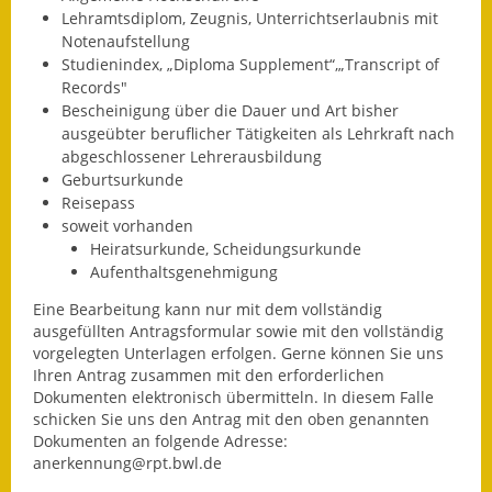
Lehramtsdiplom, Zeugnis, Unterrichtserlaubnis mit
Wahlen
Notenaufstellung
Studienindex, „Diploma Supplement“,„Transcript of
Was erledige ich wo?
Records"
Bescheinigung über die Dauer und Art bisher
Leben
ausgeübter beruflicher Tätigkeiten als Lehrkraft nach
abgeschlossener Lehrerausbildung
Bauen und Wohnen
Geburtsurkunde
Reisepass
soweit vorhanden
Baugebiete & Bauplätze
Heiratsurkunde, Scheidungsurkunde
Aufenthaltsgenehmigung
Bauwasser/Wasser/Abwasser
Eine Bearbeitung kann nur mit dem vollständig
Bebauungspläne
ausgefüllten Antragsformular sowie mit den vollständig
vorgelegten Unterlagen erfolgen. Gerne können Sie uns
Bodenrichtwerte
Ihren Antrag zusammen mit den erforderlichen
Dokumenten elektronisch übermitteln. In diesem Falle
Flächennutzungsplan
schicken Sie uns den Antrag mit den oben genannten
Dokumenten an folgende Adresse:
anerkennung@rpt.bwl.de
Gerätehütten