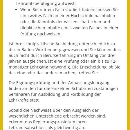
Lehramtsbefähigung aufweist:
Fundbehörde
Wenn Sie nur ein Fach studiert haben, müssen Sie
ein zweites Fach an einer Hochschule nachholen
oder die Kenntnis der wissenschaftlichen und
Gemeinderat
didaktischen Inhalte eines zweiten Faches in einer
Prüfung nachweisen.
Sitzungsberichte 2015
Ist Ihre schulpraktische Ausbildung unterschiedlich zu
Sitzungsberichte 2016
der in Baden-Württemberg gewesen und Sie können dies
auch nicht durch Berufserfahrung im Umfang von drei
Sitzungsberichte 2017
Jahren ausgleichen, ist eine Prüfung oder ein bis zu 12-
monatiger Lehrgang notwendig. Die Entscheidung, ob Sie
Sitzungsberichte 2018
das eine oder das andere machen, treffen Sie.
Die Eignungsprüfung und der Anpassungslehrgang
Sitzungsberichte 2019
finden an den für die einzelnen Schularten zuständigen
Seminaren für Ausbildung und Fortbildung der
Sitzungsberichte 2020
Lehrkräfte statt.
Gemeindeverwaltung
Sobald die Nachweise über den Ausgleich der
wesentlichen Unterschiede erbracht worden sind,
erkennt das Regierungspräsidium Ihren
Haushalt & Finanzen
Lehramtsabschluss als gleichwertig an.