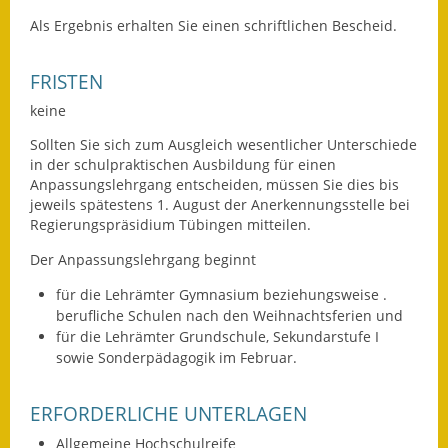
Eröffnungsbilanz
Als Ergebnis erhalten Sie einen schriftlichen Bescheid.
Getrennte
FRISTEN
Abwassergebühr
keine
Grundsteuerreform
Sollten Sie sich zum Ausgleich wesentlicher Unterschiede
in der schulpraktischen Ausbildung für einen
Haushaltspläne
Anpassungslehrgang entscheiden, müssen Sie dies bis
jeweils spätestens 1. August der Anerkennungsstelle bei
Jahresabschlüsse
Regierungspräsidium Tübingen mitteilen.
Wasserversorgung
Der Anpassungslehrgang beginnt
für die Lehrämter Gymnasium beziehungsweise .
Heiraten in Notzingen
berufliche Schulen nach den Weihnachtsferien und
für die Lehrämter Grundschule, Sekundarstufe I
Mitarbeiter
sowie Sonderpädagogik im Februar.
Notruftafel
ERFORDERLICHE UNTERLAGEN
Ortsrecht
Allgemeine Hochschulreife