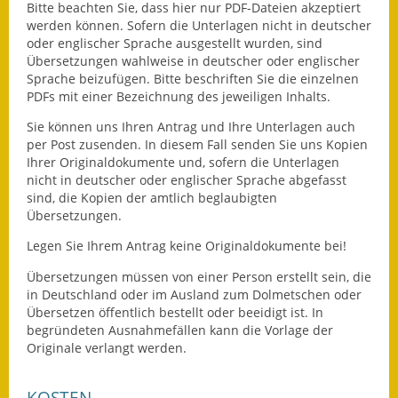
Bitte beachten Sie, dass hier nur PDF-Dateien akzeptiert
Gutachterausschuss
werden können. Sofern die Unterlagen nicht in deutscher
oder englischer Sprache ausgestellt wurden, sind
Landessanierungsprogramm
Übersetzungen wahlweise in deutscher oder englischer
Sprache beizufügen. Bitte beschriften Sie die einzelnen
Mietspiegel
PDFs mit einer Bezeichnung des jeweiligen Inhalts.
Sie können uns Ihren Antrag und Ihre Unterlagen auch
Rückstausicherung von
per Post zusenden. In diesem Fall senden Sie uns Kopien
Gebäuden
Ihrer Originaldokumente und, sofern die Unterlagen
nicht in deutscher oder englischer Sprache abgefasst
Hochwassergefahrenkarte
sind, die Kopien der amtlich beglaubigten
Übersetzungen.
Gemeindehalle und
Legen Sie Ihrem Antrag keine Originaldokumente bei!
Bürgerhaus
Übersetzungen müssen von einer Person erstellt sein, die
Grundschule &
in Deutschland oder im Ausland zum Dolmetschen oder
Kernzeitbetreuung
Übersetzen öffentlich bestellt oder beeidigt ist. In
begründeten Ausnahmefällen kann die Vorlage der
Integration und Asyl
Originale verlangt werden.
Bevölkerungsschutz
KOSTEN