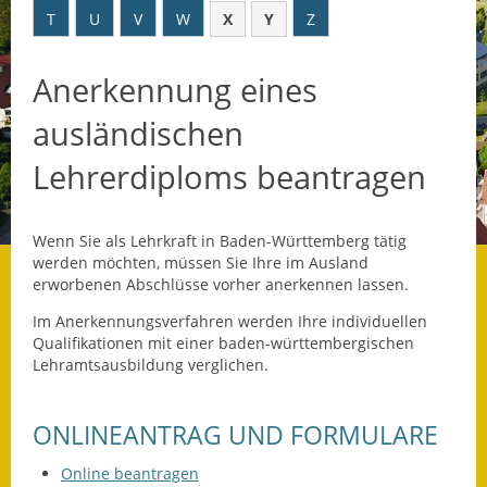
T
U
V
W
X
Y
Z
Datenschutz
Anerkennung eines
Datenschutz im
Steueramt
ausländischen
Gebärdensprache
Lehrerdiploms beantragen
Geschichte und
Gegenwart
Wenn Sie als Lehrkraft in Baden-Württemberg tätig
werden möchten, müssen Sie Ihre im Ausland
Was die Alten noch
erworbenen Abschlüsse vorher anerkennen lassen.
wussten!
Im Anerkennungsverfahren werden Ihre individuellen
Qualifi­kationen mit einer baden-württembergischen
Wagner-Werkstatt
Lehramtsausbildung verglichen.
Informationsbroschüre
ONLINEANTRAG UND FORMULARE
Lärmaktionsplan
Online beantragen