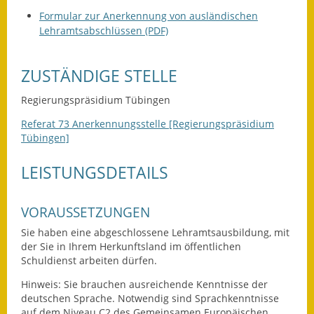
Leichte Sprache
Formular zur Anerkennung von ausländischen
Lehramtsabschlüssen (PDF)
Infos in Leichter Sprache
Mitteilungsblatt
ZUSTÄNDIGE STELLE
Nachhaltigkeitsbericht
Regierungspräsidium Tübingen
Referat 73 Anerkennungsstelle [Regierungspräsidium
Notfallplanung
Tübingen]
Ortsplan
LEISTUNGSDETAILS
Schadensmeldung
VORAUSSETZUNGEN
Straßenbau
Sie haben eine abgeschlossene Lehramtsausbildung, mit
der Sie in Ihrem Herkunftsland im öffentlichen
Landesstraße
Schuldienst arbeiten dürfen.
Kreisstraße
Hinweis: Sie brauchen ausreichende Kenntnisse der
deutschen Sprache. Notwendig sind Sprachkenntnisse
Umleitungsplan
auf dem Niveau C2 des Gemeinsamen Europäischen