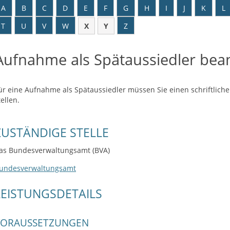
A
B
C
D
E
F
G
H
I
J
K
L
T
U
V
W
X
Y
Z
Aufnahme als Spätaussiedler bea
ür eine Aufnahme als Spätaussiedler müssen Sie einen schriftlic
tellen.
ZUSTÄNDIGE STELLE
as Bundesverwaltungsamt (BVA)
undesverwaltungsamt
LEISTUNGSDETAILS
VORAUSSETZUNGEN