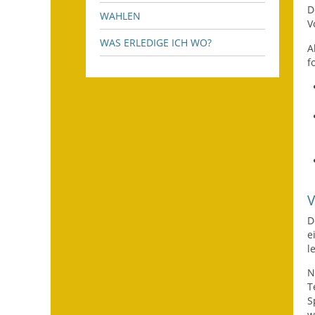
D
WAHLEN
V
WAS ERLEDIGE ICH WO?
A
f
D
e
l
N
T
S
w