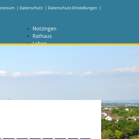
pressum
|
Datenschutz
|
Datenschutz-Einstellungen |
Notzingen
Rathaus
Leben
Freizeit
Wirtschaft
NAVIGATION
Notzingen
Aktuelles
Barrierefreiheit
Coronavirus