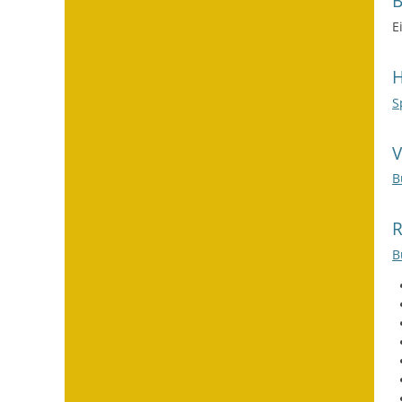
E
H
S
B
B