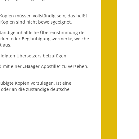
Fundbehörde
Kopien müssen vollständig sein, das heißt
Gemeinderat
Kopien sind nicht beweisgeeignet.
Sitzungsberichte 2015
ständige inhaltliche Übereinstimmung der
erken oder Beglaubigungsvermerke, welche
Sitzungsberichte 2016
t aus.
eidigten Übersetzers beizufügen.
Sitzungsberichte 2017
 mit einer „Haager Apostille“ zu versehen.
Sitzungsberichte 2018
aubigte Kopien vorzulegen. Ist eine
Sitzungsberichte 2019
A oder an die zuständige deutsche
Sitzungsberichte 2020
Gemeindeverwaltung
Haushalt & Finanzen
Eröffnungsbilanz