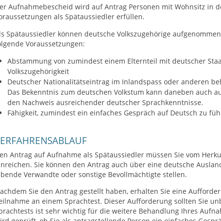
er Aufnahmebescheid wird auf Antrag Personen mit Wohnsitz in de
oraussetzungen als Spätaussiedler erfüllen.
ls Spätaussiedler können deutsche Volkszugehörige aufgenommen 
olgende Voraussetzungen:
Abstammung von zumindest einem Elternteil mit deutscher Staa
Volkszugehörigkeit
Deutscher Nationalitätseintrag im Inlandspass oder anderen b
Das Bekenntnis zum deutschen Volkstum kann daneben auch auf
den Nachweis ausreichender deutscher Sprachkenntnisse.
Fähigkeit, zumindest ein einfaches Gespräch auf Deutsch zu fü
VERFAHRENSABLAUF
en Antrag auf Aufnahme als Spätaussiedler müssen Sie vom Herk
inreichen. Sie können den Antrag auch über eine deutsche Auslan
ebende Verwandte oder sonstige Bevollmächtigte stellen.
achdem Sie den Antrag gestellt haben, erhalten Sie eine Aufford
eilnahme an einem Sprachtest. Dieser Aufforderung sollten Sie 
prachtests ist sehr wichtig für die weitere Behandlung Ihres Auf
ird geprüft, ob Sie als antragstellende Person ein einfaches Gesp