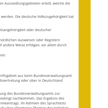
n Aussiedlungsgebieten erteilt, welche die
Infos in Leichter Sprache
werden. Die deutsche Volkszugehörigkeit hat
Mitteilungsblatt
Nachhaltigkeitsbericht
tsangehörigkeit oder deutscher
Notfallplanung
ehördlichen Ausweisen oder Registern
 andere Weise erfolgen, vor allem durch
Ortsplan
hren
Schadensmeldung
Straßenbau
unftsgebiet aus beim Bundesverwaltungsamt
dsvertretung oder über in Deutschland
Landesstraße
Kreisstraße
erung des Bundesverwaltungsamts zur
unbedingt nachkommen. Das Ergebnis des
Umleitungsplan
nahmeantrags. Im Rahmen des Sprachtests
räch über allgemeine Themen des täglichen