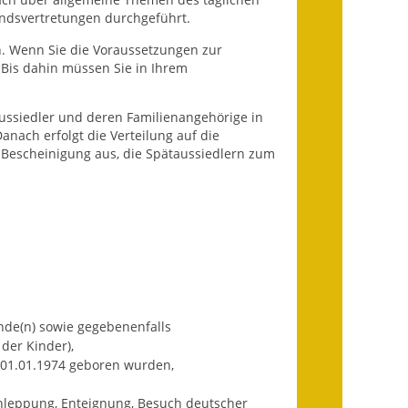
Ausweichfahrplan
ndsvertretungen durchgeführt.
Buslinie 168
n. Wenn Sie die Voraussetzungen zur
 Bis dahin müssen Sie in Ihrem
Stellenausschreibungen
Zahlen und Fakten
ussiedler und deren Familienangehörige in
anach erfolgt die Verteilung auf die
 Bescheinigung aus, die Spätaussiedlern zum
Rathaus
Bauhof Notzingen
Behördenadressen
Beratungsstellen im
Landkreis
nde(n) sowie gegebenenfalls
Dienstleistungen
der Kinder),
m 01.01.1974 geboren wurden,
Formulare
hleppung, Enteignung, Besuch deutscher