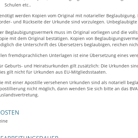
Schulen etc..
enötigt werden Kopien vom Original mit notarieller Beglaubigung. 
order- und Rückseite der Urkunde sind vorzulegen. Unbeglaubigte 
er Beglaubigungsvermerk muss im Original vorliegen und die voll
opie mit dem Original bestätigen. Kopien von Beglaubigungsverm
ediglich die Unterschrift des Übersetzers beglaubigen, reichen nich
llen fremdsprachlichen Unterlagen ist eine Übersetzung eines ver
ür Geburts- und Heiratsurkunden gilt zusätzlich: Die Urkunden sind
ies gilt nicht für Urkunden aus EU-Mitgliedsstaaten.
ie mit einer Apostille versehenen Urkunden sind als notariell begl
postillierung nicht möglich, dann wenden Sie sich bitte an das BV
uslandsvertretung.
KOSTEN
eine