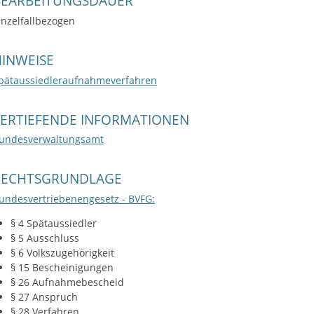
BEARBEITUNGSDAUER
inzelfallbezogen
INWEISE
pätaussiedleraufnahmeverfahren
VERTIEFENDE INFORMATIONEN
undesverwaltungsamt
RECHTSGRUNDLAGE
undesvertriebenengesetz - BVFG:
§ 4 Spätaussiedler
§ 5 Ausschluss
§ 6 Volkszugehörigkeit
§ 15 Bescheinigungen
§ 26 Aufnahmebescheid
§ 27 Anspruch
§ 28 Verfahren