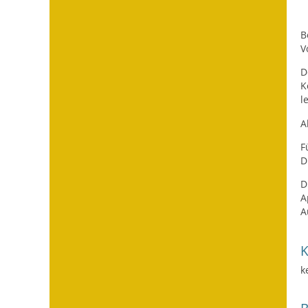
B
V
D
K
l
A
F
D
D
A
A
k