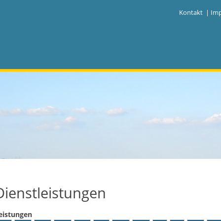
|
Kontakt
|
Im
Dienstleistungen
eistungen