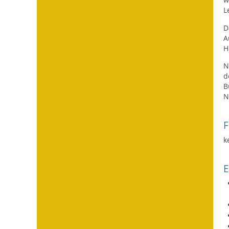
L
D
A
H
N
d
B
N
F
k