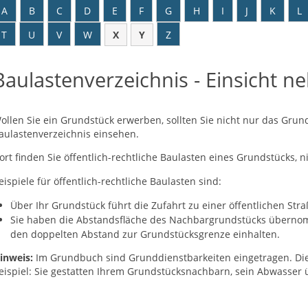
A
B
C
D
E
F
G
H
I
J
K
L
T
U
V
W
X
Y
Z
Baulastenverzeichnis - Einsicht 
ollen Sie ein Grundstück erwerben, sollten Sie nicht nur das Gru
aulastenverzeichnis einsehen.
ort finden Sie öffentlich-rechtliche Baulasten eines Grundstücks, 
eispiele für öffentlich-rechtliche Baulasten sind:
Über Ihr Grundstück führt die Zufahrt zu einer öffentlichen Stra
Sie haben die Abstandsfläche des Nachbargrundstücks überno
den doppelten Abstand zur Grundstücksgrenze einhalten.
inweis:
Im Grundbuch sind Grunddienstbarkeiten eingetragen. Die
eispiel: Sie gestatten Ihrem Grun
d
stücksnachbarn, sein Abwasser ü