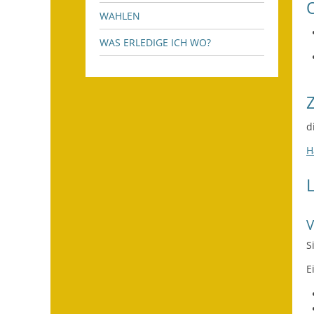
WAHLEN
WAS ERLEDIGE ICH WO?
d
H
S
E