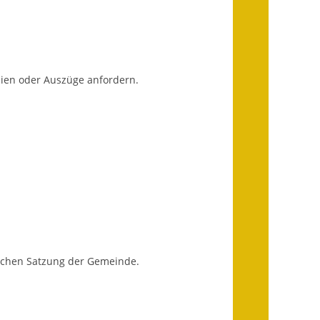
Ausweichfahrplan
Buslinie 168
Stellenausschreibungen
pien oder Auszüge anfordern.
Zahlen und Fakten
Rathaus
Bauhof Notzingen
Behördenadressen
Beratungsstellen im
Landkreis
tlichen Satzung der Gemeinde.
Dienstleistungen
Formulare