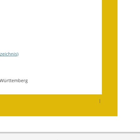
Fundbehörde
Gemeinderat
Sitzungsberichte 2015
Sitzungsberichte 2016
zeichnis)
Sitzungsberichte 2017
Sitzungsberichte 2018
-Württemberg
Sitzungsberichte 2019
Sitzungsberichte 2020
|
Gemeindeverwaltung
Haushalt & Finanzen
Eröffnungsbilanz