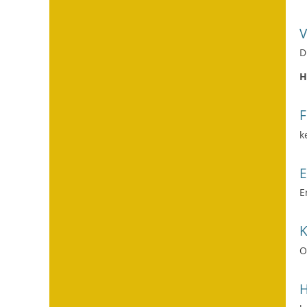
D
H
F
k
E
O
H