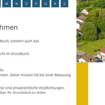
Datenschutz
M
N
O
P
Q
R
S
Datenschutz im
Steueramt
nehmen
Gebärdensprache
Geschichte und
ndbuch, sondern auch das
Gegenwart
nicht im Grundbuch.
Was die Alten noch
wussten!
Wagner-Werkstatt
ße.
mmen. Daher müssen Sie bei einer Bebauung
Informationsbroschüre
se sind pr
i
vatrechtliche Verpflichtungen.
Lärmaktionsplan
ber Ihr Grundstück zu leiten.
Leichte Sprache