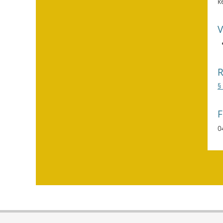
k
§
0