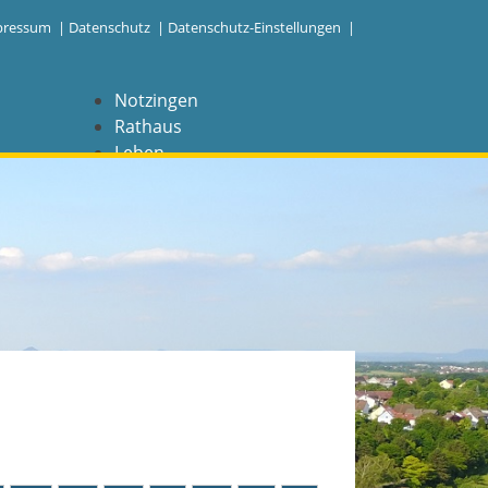
pressum
|
Datenschutz
|
Datenschutz-Einstellungen |
Notzingen
Rathaus
Leben
Freizeit
Wirtschaft
NAVIGATION
Notzingen
Aktuelles
Barrierefreiheit
Coronavirus