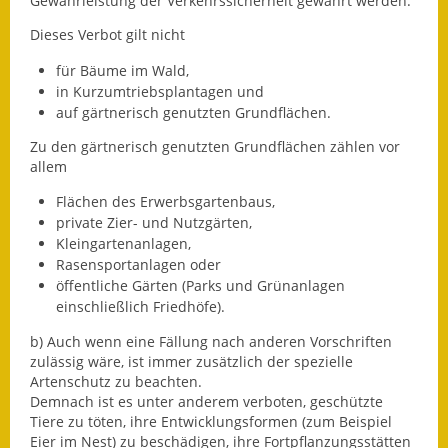
Gewährleistung der Verkehrssicherheit gewährt werden.
Dieses Verbot gilt nicht
Ausweichfahrplan
Buslinie 168
für Bäume im Wald,
in Kurzumtriebsplantagen und
Stellenausschreibungen
auf gärtnerisch genutzten Grundflächen.
Zahlen und Fakten
Zu den gärtnerisch genutzten Grundflächen zählen vor
allem
Rathaus
Flächen des Erwerbsgartenbaus,
private Zier- und Nutzgärten,
Bauhof Notzingen
Kleingartenanlagen,
Rasensportanlagen oder
Behördenadressen
öffentliche Gärten
(Parks und Grünanlagen
einschließlich Friedhöfe)
.
Beratungsstellen im
b) Auch wenn eine Fällung nach anderen Vorschriften
Landkreis
zulässig wäre, ist immer zusätzlich der spezielle
Artenschutz zu beachten.
Dienstleistungen
Demnach ist es unter anderem verboten, geschützte
Tiere zu töten, ihre Entwicklungsformen
(zum Beispiel
Formulare
Eier im Nest)
zu beschädigen, ihre Fortpflanzungsstätten