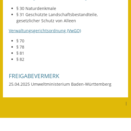
Gutachterausschuss
§ 30
Naturdenkmale
§ 31 Geschützte Landschaftsbestandteile,
Landessanierungsprogramm
gesetzlicher Schutz von Alleen
Mietspiegel
Verwaltungsgerichtsordnung (VwGO)
§ 70
Rückstausicherung von
§ 78
Gebäuden
§ 81
§ 82
Hochwassergefahrenkarte
Gemeindehalle und
FREIGABEVERMERK
Bürgerhaus
25.04.2025 Umweltministerium Baden-Württemberg
Grundschule &
Kernzeitbetreuung
|
Integration und Asyl
Bevölkerungsschutz