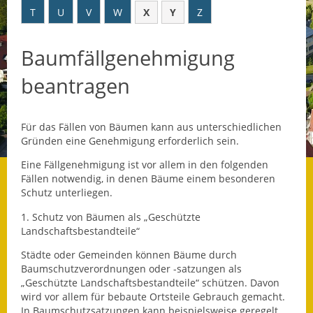
T
U
V
W
X
Y
Z
Datenschutz
Baumfällgenehmigung
Datenschutz im
Steueramt
beantragen
Gebärdensprache
Für das Fällen von Bäumen kann aus unterschiedlichen
Geschichte und
Gründen eine Genehmigung erforderlich sein.
Gegenwart
Eine Fällgenehmigung ist vor allem in den folgenden
Was die Alten noch
Fällen notwendig, in denen Bäume einem besonderen
wussten!
Schutz unterliegen.
1. Schutz von Bäumen als „Geschützte
Wagner-Werkstatt
Landschaftsbestandteile“
Informationsbroschüre
Städte oder Gemeinden können Bäume durch
Baumschutzverordnungen oder -satzungen als
„Geschützte Landschaftsbestandteile“ schützen. Davon
Lärmaktionsplan
wird vor allem für bebaute Ortsteile Gebrauch gemacht.
In Baumschutzsatzungen kann beispielsweise geregelt