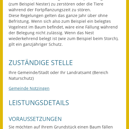
(zum Beispiel Nester)
zu zerstören oder die Tiere
Fundbehörde
während der Fortpflanzungszeit zu stören.
Diese Regelungen gelten das ganze Jahr über ohne
Befristung.
Wenn sich also zum Beispiel ein belegtes
Gemeinderat
Vogelnest im Baum befindet, wäre eine Fällung während
der Belegung nicht zulässig.
Wenn das Nest
Sitzungsberichte 2015
wiederkehrend belegt ist
(wie zum Beispiel beim Storch)
,
gilt ein ganzjähriger Schutz.
Sitzungsberichte 2016
Sitzungsberichte 2017
ZUSTÄNDIGE STELLE
Sitzungsberichte 2018
Ihre Gemeinde/Stadt oder Ihr Landratsamt (Bereich
Naturschutz)
Sitzungsberichte 2019
Gemeinde Notzingen
Sitzungsberichte 2020
LEISTUNGSDETAILS
Gemeindeverwaltung
VORAUSSETZUNGEN
Haushalt & Finanzen
Sie möchten auf Ihrem Grundstück einen Baum fällen