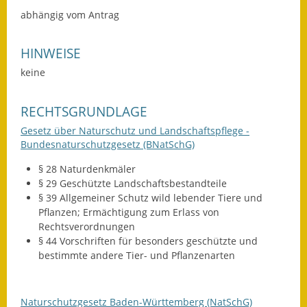
abhängig vom Antrag
Wahlen
Was erledige ich wo?
HINWEISE
keine
Leben
RECHTSGRUNDLAGE
Bauen und Wohnen
Gesetz über Naturschutz und Landschaftspflege -
Baugebiete & Bauplätze
Bundesnaturschutzgesetz (BNatSchG)
§ 28 Naturdenkmäler
Bauwasser/Wasser/Abwasser
§ 29 Geschützte Landschaftsbestandteile
§ 39 Allgemeiner Schutz wild lebender Tiere und
Bebauungspläne
Pflanzen; Ermächtigung zum Erlass von
Rechtsverordnungen
Bodenrichtwerte
§ 44 Vorschriften für besonders geschützte und
bestimmte andere Tier- und Pflanzenarten
Flächennutzungsplan
Gerätehütten
Naturschutzgesetz Baden-Württemberg (NatSchG)