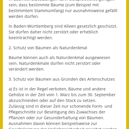
Leichte Sprache
sein, dass bestimmte Bäume
(zum Beispiel mit
bestimmtem Stammumfang)
nur ausnahmsweise gefällt
Infos in Leichter Sprache
werden dürfen.
Mitteilungsblatt
In Baden-Württemberg sind Alleen gesetzlich geschützt.
Sie dürfen daher nicht zerstört oder erheblich
beeinträchtigt werden.
Nachhaltigkeitsbericht
2. Schutz von Bäumen als Naturdenkmal
Notfallplanung
Bäume können auch als Naturdenkmal ausgewiesen
sein. Naturdenkmale dürfen nicht zerstört oder
Ortsplan
verändert werden.
Schadensmeldung
3. Schutz von Bäumen aus Gründen des Artenschutzes
a) Es ist in der Regel verboten, Bäume und andere
Straßenbau
Gehölze in der Zeit vom 1. März bis zum 30. September
abzuschneiden oder auf den Stock zu setzen.
Landesstraße
Zulässig sind in dieser Zeit nur schonende Form- und
Pflegeschnitte zur Beseitigung des Zuwachses der
Kreisstraße
Pflanzen oder zur Gesunderhaltung von Bäumen.
Ausnahmen davon können beispielsweise zur
Umleitungsplan