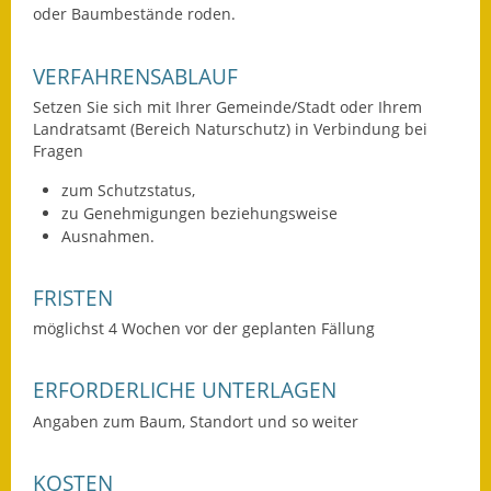
oder Baumbestände roden.
Eröffnungsbilanz
Getrennte
VERFAHRENSABLAUF
Abwassergebühr
Setzen Sie sich mit Ihrer Gemeinde/Stadt oder Ihrem
Landratsamt (Bereich Naturschutz) in Verbindung bei
Grundsteuerreform
Fragen
Haushaltspläne
zum Schutzstatus,
zu Genehmigungen beziehungsweise
Jahresabschlüsse
Ausnahmen.
Wasserversorgung
FRISTEN
Heiraten in Notzingen
möglichst 4 Wochen vor der geplanten Fällung
Mitarbeiter
ERFORDERLICHE UNTERLAGEN
Angaben zum Baum, Standort und so weiter
Notruftafel
Ortsrecht
KOSTEN