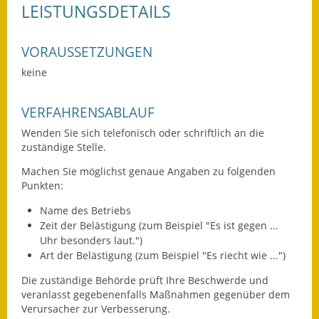
LEISTUNGSDETAILS
Eröffnungsbilanz
Getrennte
VORAUSSETZUNGEN
Abwassergebühr
keine
Grundsteuerreform
VERFAHRENSABLAUF
Haushaltspläne
Wenden Sie sich telefonisch oder schriftlich an die
zuständige Stelle.
Jahresabschlüsse
Machen Sie möglichst genaue Angaben zu folgenden
Wasserversorgung
Punkten:
Name des Betriebs
Heiraten in Notzingen
Zeit der Belästigung (zum Beispiel "Es ist gegen ...
Uhr besonders laut.")
Mitarbeiter
Art der Belästigung (zum Beispiel "Es riecht wie ...")
Notruftafel
Die zuständige Behörde prüft Ihre Beschwerde und
veranlasst gegebenenfalls Maßnahmen gegenüber dem
Ortsrecht
Verursacher zur Verbesserung.