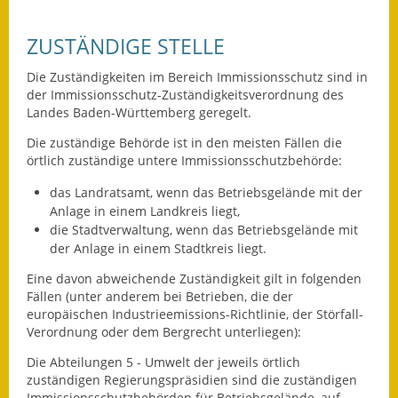
Leichte Sprache
ZUSTÄNDIGE STELLE
Infos in Leichter Sprache
Die Zuständigkeiten im Bereich Immissionsschutz sind in
Mitteilungsblatt
der Immissionsschutz-Zuständigkeitsverordnung des
Landes Baden-Württemberg geregelt.
Nachhaltigkeitsbericht
Die zuständige Behörde ist in den meisten Fällen die
Notfallplanung
örtlich zuständige untere Immissionsschutzbehörde:
das Landratsamt, wenn das Betriebsgelände mit der
Ortsplan
Anlage in einem Landkreis liegt,
die Stadtverwaltung, wenn das Betriebsgelände mit
Schadensmeldung
der Anlage in einem Stadtkreis liegt.
Straßenbau
Eine davon abweichende Zuständigkeit gilt in folgenden
Fällen (unter anderem bei Betrieben, die der
europäischen Industrieemissions-Richtlinie, der Störfall-
Landesstraße
Verordnung oder dem Bergrecht unterliegen):
Kreisstraße
Die Abteilungen 5 - Umwelt der jeweils örtlich
zuständigen Regierungspräsidien sind die zuständigen
Umleitungsplan
Immissionsschutzbehörden für Betriebsgelände, auf