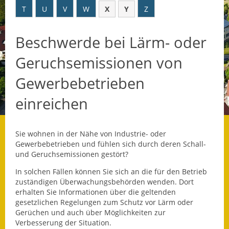
T
U
V
W
X
Y
Z
Datenschutz
Beschwerde bei Lärm- oder
Datenschutz im
Steueramt
Geruchsemissionen von
Gebärdensprache
Gewerbebetrieben
Geschichte und
einreichen
Gegenwart
Was die Alten noch
Sie wohnen in der Nähe von Industrie- oder
wussten!
Gewerbebetrieben und fühlen sich durch deren Schall-
und Geruchsemissionen gestört?
Wagner-Werkstatt
In solchen Fällen können Sie sich an die für den Betrieb
zuständigen Überwachungsbehörden wenden. Dort
Informationsbroschüre
erhalten Sie Informationen über die geltenden
gesetzlichen Regelungen zum Schutz vor Lärm oder
Lärmaktionsplan
Gerüchen und auch über Möglichkeiten zur
Verbesserung der Situation.