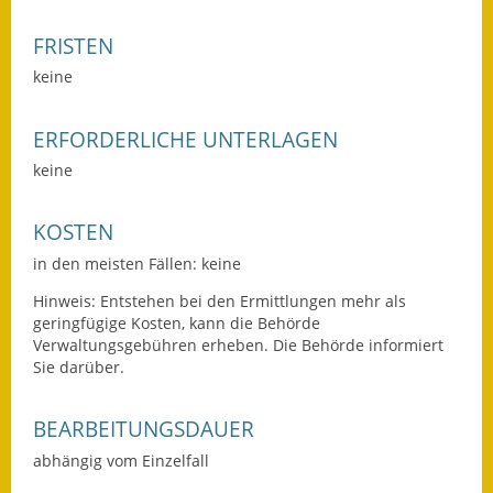
Wahlen
FRISTEN
keine
Was erledige ich wo?
Leben
ERFORDERLICHE UNTERLAGEN
keine
Bauen und Wohnen
Baugebiete & Bauplätze
KOSTEN
in den meisten Fällen: keine
Bauwasser/Wasser/Abwasser
Hinweis: Entstehen bei den Ermittlungen mehr als
Bebauungspläne
geringfügige Kosten, kann die Behörde
Verwaltungsgebühren erheben. Die Behörde informiert
Sie darüber.
Bodenrichtwerte
Flächennutzungsplan
BEARBEITUNGSDAUER
abhängig vom Einzelfall
Gerätehütten