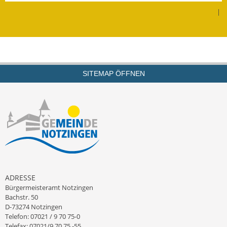
|
Kinderbetreuung
Nahverkehr
Ver- & Entsorgung
SITEMAP ÖFFNEN
Breitbandausbau
Klimaschutzagentur
Freizeit
Feuerwehr
Freizeit- & Sportstätten
ADRESSE
Bürgermeisteramt Notzingen
Gesundheit & Soziales
Bachstr. 50
D-73274 Notzingen
Telefon: 07021 / 9 70 75-0
Kirchen
Telefax: 07021/9 70 75 -55