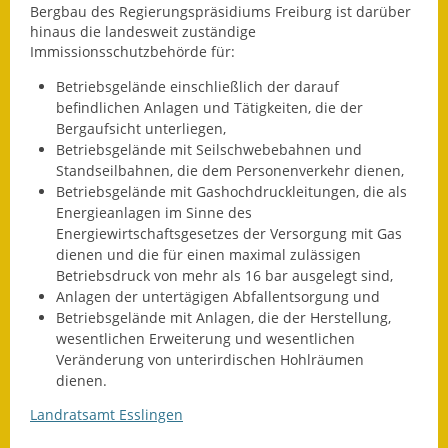
Bergbau des Regierungspräsidiums Freiburg ist darüber
Fundbehörde
hinaus die landesweit zuständige
Immissionsschutzbehörde für:
Gemeinderat
Betriebsgelände einschließlich der darauf
befindlichen Anlagen und Tätigkeiten, die der
Sitzungsberichte 2015
Bergaufsicht unterliegen,
Betriebsgelände mit Seilschwebebahnen und
Sitzungsberichte 2016
Standseilbahnen, die dem Personenverkehr dienen,
Betriebsgelände mit Gashochdruckleitungen, die als
Sitzungsberichte 2017
Energieanlagen im Sinne des
Energiewirtschaftsgesetzes der Versorgung mit Gas
Sitzungsberichte 2018
dienen und die für einen maximal zulässigen
Betriebsdruck von mehr als 16 bar ausgelegt sind,
Sitzungsberichte 2019
Anlagen der untertägigen Abfallentsorgung und
Betriebsgelände mit Anlagen, die der Herstellung,
Sitzungsberichte 2020
wesentlichen Erweiterung und wesentlichen
Veränderung von unterirdischen Hohlräumen
Gemeindeverwaltung
dienen.
Landratsamt Esslingen
Haushalt & Finanzen