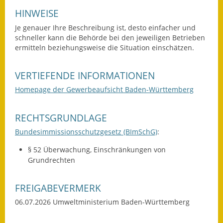
Gutachterausschuss
HINWEISE
Je genauer Ihre Beschreibung ist, desto einfacher und
Landessanierungsprogramm
schneller kann die Behörde bei den jeweiligen Betrieben
ermitteln beziehungsweise die Situation einschätzen.
Mietspiegel
Rückstausicherung von
VERTIEFENDE INFORMATIONEN
Gebäuden
Homepage der Gewerbeaufsicht Baden-Württemberg
Hochwassergefahrenkarte
RECHTSGRUNDLAGE
Gemeindehalle und
Bundesimmissionsschutzgesetz (BImSchG)
:
Bürgerhaus
§ 52 Überwachung, Einschränkungen von
Grundrechten
Grundschule &
Kernzeitbetreuung
FREIGABEVERMERK
Integration und Asyl
06.07.2026 Umweltministerium Baden-Württemberg
Bevölkerungsschutz