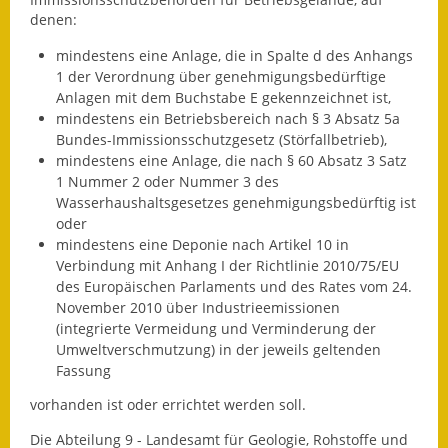
denen:
Ausweichfahrplan
mindestens eine Anlage, die in Spalte d des Anhangs
Buslinie 168
1 der Verordnung über genehmigungsbedürftige
Anlagen mit dem Buchstabe E gekennzeichnet ist,
Stellenausschreibungen
mindestens ein Betriebsbereich nach § 3 Absatz 5a
Bundes-Immissionsschutzgesetz (Störfallbetrieb),
Zahlen und Fakten
mindestens eine Anlage, die nach § 60 Absatz 3 Satz
1 Nummer 2 oder Nummer 3 des
Rathaus
Wasserhaushaltsgesetzes genehmigungsbedürftig ist
oder
Bauhof Notzingen
mindestens eine Deponie nach Artikel 10 in
Verbindung mit Anhang I der Richtlinie 2010/75/EU
Behördenadressen
des Europäischen Parlaments und des Rates vom 24.
November 2010 über Industrieemissionen
Beratungsstellen im
(integrierte Vermeidung und Verminderung der
Landkreis
Umweltverschmutzung) in der jeweils geltenden
Fassung
Dienstleistungen
vorhanden ist oder errichtet werden soll.
Formulare
Die Abteilung 9 - Landesamt für Geologie, Rohstoffe und