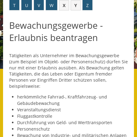
T
U
V
W
X
Y
Z
Datenschutz
Bewachungsgewerbe -
Datenschutz im
Steueramt
Erlaubnis beantragen
Gebärdensprache
Tätigkeiten als Unternehmer im Bewachungsgewerbe
Geschichte und
(zum Beispiel im Objekt- oder Personenschutz) dürfen Sie
Gegenwart
nur mit einer Erlaubnis ausüben. Als Bewachung gelten
Tätigkeiten, die das Leben oder Eigentum fremder
Was die Alten noch
Personen vor Eingriffen Dritter schützen sollen,
wussten!
beispielsweise:
herkömmliche Fahrrad-, Kraftfahrzeug- und
Wagner-Werkstatt
Gebäudebewachung
Veranstaltungsdienst
Informationsbroschüre
Fluggastkontrolle
Durchführung von Geld- und Werttransporten
Lärmaktionsplan
Personenschutz
Bewachung von Industrie- und militärischen Anlagen