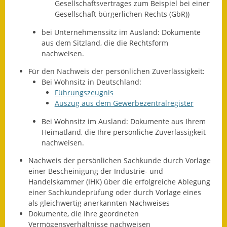
Gesellschaftsvertrages zum Beispiel bei einer
Gesellschaft bürgerlichen Rechts (GbR))
Wahlen
bei Unternehmenssitz im Ausland: Dokumente
Was erledige ich wo?
aus dem Sitzland, die die Rechtsform
nachweisen.
Leben
Für den Nachweis der persönlichen Zuverlässigkeit:
Bei Wohnsitz in Deutschland:
Bauen und Wohnen
Führungszeugnis
Auszug aus dem Gewerbezentralregister
Baugebiete & Bauplätze
Bei Wohnsitz im Ausland: Dokumente aus Ihrem
Bauwasser/Wasser/Abwasser
Heimatland, die Ihre persönliche Zuverlässigkeit
nachweisen.
Bebauungspläne
Nachweis der persönlichen Sachkunde durch Vorlage
Bodenrichtwerte
einer Bescheinigung der Industrie- und
Handelskammer (IHK) über die erfolgreiche Ablegung
Flächennutzungsplan
einer Sachkundeprüfung oder durch Vorlage eines
als gleichwertig anerkannten Nachweises
Dokumente, die Ihre geordneten
Gerätehütten
Vermögensverhältnisse nachweisen