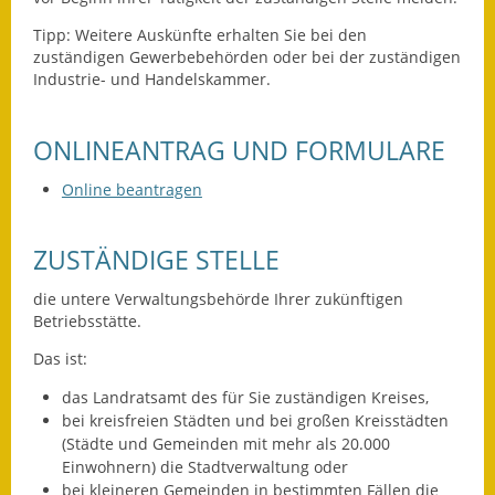
Tipp:
Weitere Auskünfte erhalten Sie bei den
Ausweichfahrplan
zuständigen Gewerbebehörden oder bei der zuständigen
Buslinie 168
Industrie- und Handelskammer.
Stellenausschreibungen
ONLINEANTRAG UND FORMULARE
Zahlen und Fakten
Online beantragen
Rathaus
ZUSTÄNDIGE STELLE
Bauhof Notzingen
die untere Verwaltungsbehörde Ihrer zukünftigen
Behördenadressen
Betriebsstätte.
Beratungsstellen im
Das ist:
Landkreis
das Landratsamt des für Sie zuständigen Kreises,
bei kreisfreien Städten und bei großen Kreisstädten
Dienstleistungen
(Städte und Gemeinden mit mehr als 20.000
Einwohnern) die Stadtverwaltung oder
Formulare
bei kleineren Gemeinden in bestimmten Fällen die