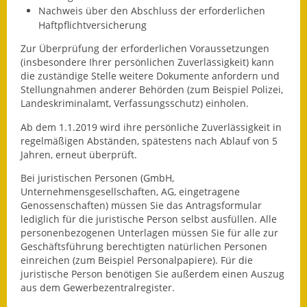
Nachweis über den Abschluss der erforderlichen
Gutachterausschuss
Haftpflichtversicherung
Landessanierungsprogramm
Zur Überprüfung der erforderlichen Voraussetzungen
(insbesondere Ihrer persönlichen Zuverlässigkeit) kann
Mietspiegel
die zuständige Stelle weitere Dokumente anfordern und
Stellungnahmen anderer Behörden (zum Beispiel Polizei,
Rückstausicherung von
Landeskriminalamt, Verfassungsschutz) einholen.
Gebäuden
Ab dem 1.1.2019 wird ihre persönliche Zuverlässigkeit in
regelmäßigen Abständen, spätestens nach Ablauf von 5
Hochwassergefahrenkarte
Jahren, erneut überprüft.
Gemeindehalle und
Bei juristischen Personen (GmbH,
Bürgerhaus
Unternehmensgesellschaften, AG, eingetragene
Genossenschaften) müssen Sie das Antragsformular
lediglich für die juristische Person selbst ausfüllen. Alle
Grundschule &
personenbezogenen Unterlagen müssen Sie für alle zur
Kernzeitbetreuung
Geschäftsführung berechtigten natürlichen Personen
einreichen (zum Beispiel Personalpapiere). Für die
Integration und Asyl
juristische Person benötigen Sie außerdem einen Auszug
aus dem Gewerbezentralregister.
Bevölkerungsschutz