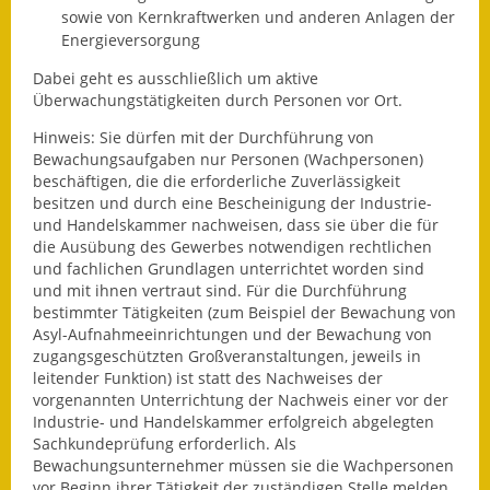
Leichte Sprache
sowie von Kernkraftwerken und anderen Anlagen der
Energieversorgung
Infos in Leichter Sprache
Dabei geht es ausschließlich um aktive
Mitteilungsblatt
Überwachungstätigkeiten durch Personen vor Ort.
Hinweis: Sie dürfen mit der Durchführung von
Nachhaltigkeitsbericht
Bewachungsaufgaben nur Personen (Wachpersonen)
beschäftigen, die die erforderliche Zuverlässigkeit
Notfallplanung
besitzen und durch eine Bescheinigung der Industrie-
und Handelskammer nachweisen, dass sie über die für
Ortsplan
die Ausübung des Gewerbes notwendigen rechtlichen
und fachlichen Grundlagen unterrichtet worden sind
und mit ihnen vertraut sind. Für die Durchführung
Schadensmeldung
bestimmter Tätigkeiten (zum Beispiel der Bewachung von
Asyl-Aufnahmeeinrichtungen und der Bewachung von
Straßenbau
zugangsgeschützten Großveranstaltungen, jeweils in
leitender Funktion) ist statt des Nachweises der
Landesstraße
vorgenannten Unterrichtung der Nachweis einer vor der
Industrie- und Handelskammer erfolgreich abgelegten
Kreisstraße
Sachkundeprüfung erforderlich.
Als
Bewachungsunternehmer müssen sie die Wachpersonen
Umleitungsplan
vor Beginn ihrer Tätigkeit der zuständigen Stelle melden.