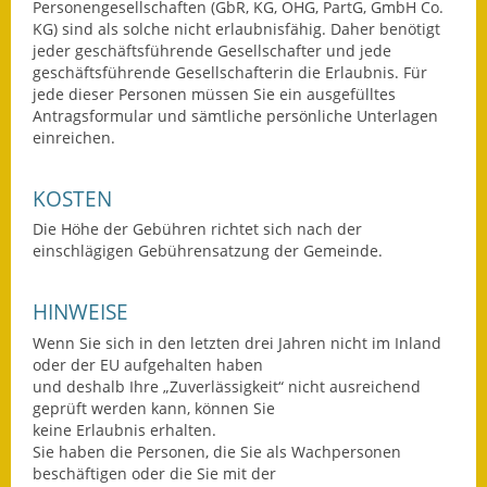
Personengesellschaften (GbR, KG, OHG, PartG, GmbH Co.
KG) sind als solche nicht erlaubnisfähig. Daher benötigt
Kinderbetreuung
jeder geschäftsführende Gesellschafter und jede
geschäftsführende Gesellschafterin die Erlaubnis. Für
Nahverkehr
jede dieser Personen müssen Sie ein ausgefülltes
Antragsformular und sämtliche persönliche Unterlagen
Ver- & Entsorgung
einreichen.
Breitbandausbau
KOSTEN
Klimaschutzagentur
Die Höhe der Gebühren richtet sich nach der
einschlägigen Gebührensatzung der Gemeinde.
Freizeit
HINWEISE
Feuerwehr
Wenn Sie sich in den letzten drei Jahren nicht im Inland
oder der EU aufgehalten haben
Freizeit- & Sportstätten
und deshalb Ihre „Zuverlässigkeit“ nicht ausreichend
geprüft werden kann, können Sie
Gesundheit & Soziales
keine Erlaubnis erhalten.
Sie haben die Personen, die Sie als Wachpersonen
Kirchen
beschäftigen oder die Sie mit der