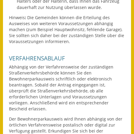
Halters oder der Halterin, dass Ihnen das Fahrzeug
dauerhaft zur Nutzung überlassen wurde.
Ausweichfahrplan
Buslinie 168
Hinweis
:
Die Gemeinden können die Erteilung des
Ausweises von weiteren Voraussetzungen abhängig
machen (zum Beispiel Hauptwohnsitz, fehlende Garage).
Stellenausschreibungen
Sie sollten sich daher bei der zuständigen Stelle über die
Voraussetzungen informieren.
Zahlen und Fakten
Rathaus
VERFAHRENSABLAUF
Abhängig von der Verfahrensweise der zuständigen
Bauhof Notzingen
Straßenverkehrsbehörde können Sie den
Bewohnerparkausweis schriftlich oder elektronisch
Behördenadressen
beantragen. Sobald der Antrag eingegangen ist,
überprüft die Straßenverkehrsbehörde, ob alle
erforderlichen Unterlagen und Voraussetzungen
Beratungsstellen im
vorliegen. Anschließend wird ein entsprechender
Landkreis
Bescheid erlassen.
Dienstleistungen
Der Bewohnerparkausweis wird Ihnen abhängig von der
örtlichen Verfahrensweise postalisch oder digital zur
Formulare
Verfügung gestellt. Erkundigen Sie sich bei der