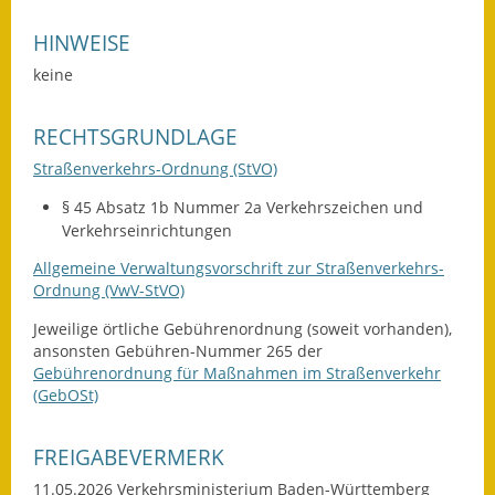
Eröffnungsbilanz
HINWEISE
Getrennte
keine
Abwassergebühr
RECHTSGRUNDLAGE
Grundsteuerreform
Straßenverkehrs-Ordnung (StVO)
Haushaltspläne
§ 45 Absatz 1b Nummer 2a Verkehrszeichen und
Verkehrseinrichtungen
Jahresabschlüsse
Allgemeine Verwaltungsvorschrift zur Straßenverkehrs-
Wasserversorgung
Ordnung (VwV-StVO)
Jeweilige örtliche Gebührenordnung (soweit vorhanden),
Heiraten in Notzingen
ansonsten Gebühren-Nummer 265 der
Gebührenordnung für Maßnahmen im Straßenverkehr
Mitarbeiter
(GebOSt)
Notruftafel
FREIGABEVERMERK
Ortsrecht
11.05.2026 Verkehrsministerium Baden-Württemberg