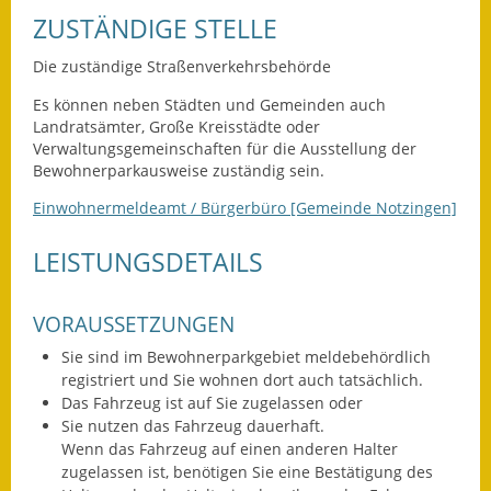
Leichte Sprache
ZUSTÄNDIGE STELLE
Infos in Leichter Sprache
Die zuständige Straßenverkehrsbehörde
Mitteilungsblatt
Es können neben Städten und Gemeinden auch
Landratsämter, Große Kreisstädte oder
Nachhaltigkeitsbericht
Verwaltungsgemeinschaften für die Ausstellung der
Bewohnerparkausweise zuständig sein.
Notfallplanung
Einwohnermeldeamt / Bürgerbüro [Gemeinde Notzingen]
Ortsplan
LEISTUNGSDETAILS
Schadensmeldung
VORAUSSETZUNGEN
Straßenbau
Sie sind im Bewohnerparkgebiet meldebehördlich
registriert und Sie wohnen dort auch tatsächlich.
Landesstraße
Das Fahrzeug ist auf Sie zugelassen oder
Sie nutzen das Fahrzeug dauerhaft.
Kreisstraße
Wenn das Fahrzeug auf einen anderen Halter
zugelassen ist, benötigen Sie eine Best
ä
tigung des
Umleitungsplan