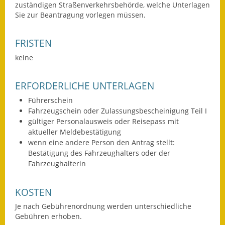
zuständigen Straßenverkehrsbehörde, welche Unterlagen
Sie zur Beantragung vorlegen müssen.
Fundbehörde
Gemeinderat
FRISTEN
keine
Sitzungsberichte 2015
Sitzungsberichte 2016
ERFORDERLICHE UNTERLAGEN
Führerschein
Sitzungsberichte 2017
Fahrzeugschein oder Zulassungsbescheinigung Teil I
gültiger Personalausweis oder Reisepass mit
Sitzungsberichte 2018
aktueller Meldebestätigung
wenn eine andere Person den Antrag stellt:
Sitzungsberichte 2019
Bestätigung des Fahrzeughalters oder der
Fahrzeughalterin
Sitzungsberichte 2020
Gemeindeverwaltung
KOSTEN
Je nach Gebührenordnung werden unterschiedliche
Haushalt & Finanzen
Gebühren erhoben.