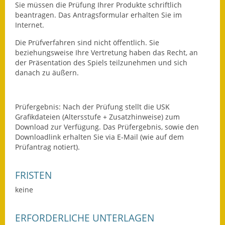
Sie müssen die Prüfung Ihrer Produkte schriftlich
Wahlen
beantragen. Das Antragsformular erhalten Sie im
Internet.
Was erledige ich wo?
Die Prüfverfahren sind nicht öffentlich. Sie
beziehungsweise Ihre Vertretung haben das Recht, an
Leben
der Präsentation des Spiels teilzunehmen und sich
danach zu äußern.
Bauen und Wohnen
Baugebiete & Bauplätze
Prüfergebnis: Nach der Prüfung stellt die USK
Grafikdateien (Altersstufe + Zusatzhinweise) zum
Bauwasser/Wasser/Abwasser
Download zur Verfügung. Das Prüfergebnis, sowie den
Downloadlink erhalten Sie via E-Mail (wie auf dem
Bebauungspläne
Prüfantrag notiert).
Bodenrichtwerte
FRISTEN
keine
Flächennutzungsplan
Gerätehütten
ERFORDERLICHE UNTERLAGEN