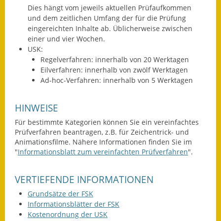
Dies hängt vom jeweils aktuellen Prüfaufkommen
Kinderbetreuung
und dem zeitlichen Umfang der für die Prüfung
eingereichten Inhalte ab. Üblicherweise zwischen
Nahverkehr
einer und vier Wochen.
USK:
Ver- & Entsorgung
Regelverfahren: innerhalb von 20 Werktagen
Eilverfahren: innerhalb von zwölf Werktagen
Breitbandausbau
Ad-hoc-Verfahren: innerhalb von 5 Werktagen
Klimaschutzagentur
HINWEISE
Für bestimmte Kategorien können Sie ein vereinfachtes
Freizeit
Prüfverfahren beantragen, z.B. für Zeichentrick- und
Animationsfilme. Nähere Informationen finden Sie im
Feuerwehr
"
Informationsblatt zum vereinfachten Prüfverfahren
".
Freizeit- & Sportstätten
VERTIEFENDE INFORMATIONEN
Gesundheit & Soziales
Grundsätze der FSK
Informationsblätter der FSK
Kirchen
Kostenordnung der USK