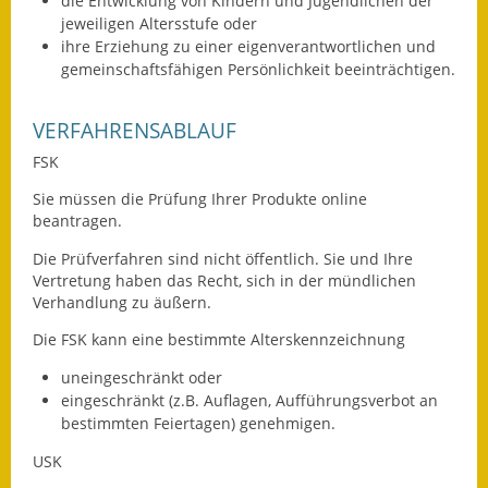
die Entwicklung von Kindern und Jugendlichen der
Eröffnungsbilanz
jeweiligen Altersstufe oder
ihre Erziehung zu einer eigenverantwortlichen und
Getrennte
gemeinschaftsfähigen Persönlichkeit beeinträchtigen.
Abwassergebühr
VERFAHRENSABLAUF
Grundsteuerreform
FSK
Haushaltspläne
Sie müssen die Prüfung Ihrer Produkte online
beantragen.
Jahresabschlüsse
Die Prüfverfahren sind nicht öffentlich. Sie und Ihre
Wasserversorgung
Vertretung haben das Recht, sich in der mündlichen
Verhandlung zu äußern.
Heiraten in Notzingen
Die FSK kann eine bestimmte Alterskennzeichnung
Mitarbeiter
uneingeschränkt oder
eingeschränkt (z.B. Auflagen, Aufführungsverbot an
Notruftafel
bestimmten Feiertagen) genehmigen.
USK
Ortsrecht