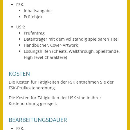
FSK:
Gutachterausschuss
Inhaltsangabe
Prüfobjekt
Landessanierungsprogramm
USK:
Mietspiegel
Prüfantrag
Datenträger mit dem vollständig spielbaren Titel
Rückstausicherung von
Handbücher, Cover-Artwork
Gebäuden
Lösungshilfen (Cheats, Walkthrough, Spielstände,
High-level Charaktere)
Hochwassergefahrenkarte
KOSTEN
Gemeindehalle und
Bürgerhaus
Die Kosten für Tätigkeiten der FSK entnehmen Sie der
FSK-Prüfkostenordnung.
Grundschule &
Die Kosten für Tätigkeiten der USK sind in ihrer
Kernzeitbetreuung
Kostenordnung geregelt.
Integration und Asyl
BEARBEITUNGSDAUER
Bevölkerungsschutz
FSK: