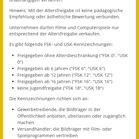
Leichte Sprache
Hinweis:
Mit der Altersfreigabe ist keine pädagogische
Infos in Leichter Sprache
Empfehlung oder ästhetische Bewertung verbunden.
Unternehmen dürfen Filme und Computerspiele nur
Mitteilungsblatt
entsprechend der Altersfreigabe verkaufen.
Nachhaltigkeitsbericht
Es gibt folgende FSK- und USK-Kennzeichnungen:
Notfallplanung
Freigegeben ohne Altersbeschränkung ("FSK 0", "USK
0")
Freigegeben ab 6 Jahren ("FSK 6", "USK 6")
Ortsplan
Freigegeben ab 12 Jahren ("FSK 12", "USK 12")
Freigegeben ab 16 Jahren ("FSK 16", "USK 16")
Schadensmeldung
keine Jugendfreigabe ("FSK 18", "USK 18")
Straßenbau
Die Kennzeichnungen richten sich an:
Gewerbetreibende, die Bildträger in der
Landesstraße
Öffentlichkeit anbieten, überlassen oder zugänglich
machen
Kreisstraße
Versandhändler, die Bildträger mit Film- oder
Spielprogrammen vertreiben
Umleitungsplan