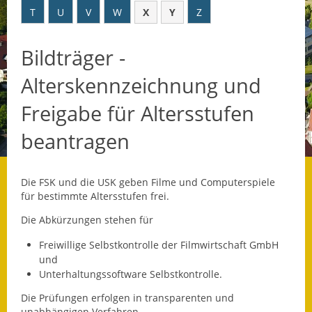
T
U
V
W
X
Y
Z
Datenschutz
Bildträger -
Datenschutz im
Steueramt
Alterskennzeichnung und
Gebärdensprache
Freigabe für Altersstufen
Geschichte und
beantragen
Gegenwart
Was die Alten noch
Die FSK und die USK geben Filme und Computerspiele
wussten!
für bestimmte Altersstufen frei.
Die Abkürzungen stehen für
Wagner-Werkstatt
Freiwillige Selbstkontrolle der Filmwirtschaft GmbH
Informationsbroschüre
und
Unterhaltungssoftware Selbstkontrolle.
Lärmaktionsplan
Die Prüfungen erfolgen in transparenten und
unabhängigen Verfahren.