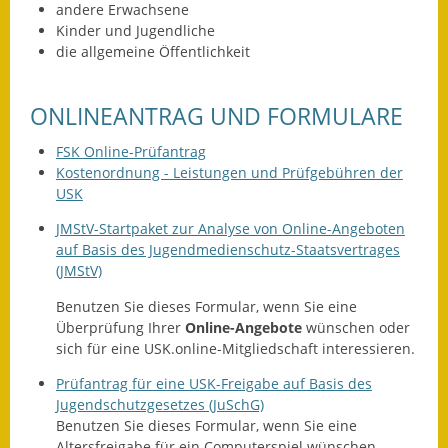
andere Erwachsene
Kinder und Jugendliche
Ausweichfahrplan
die allgemeine Öffentlichkeit
Buslinie 168
Stellenausschreibungen
ONLINEANTRAG UND FORMULARE
Zahlen und Fakten
FSK Online-Prüfantrag
Kostenordnung - Leistungen und Prüfgebühren der
Rathaus
USK
JMStV-Startpaket zur Analyse von Online-Angeboten
Bauhof Notzingen
auf Basis des Jugendmedienschutz-Staatsvertrages
(JMStV)
Behördenadressen
Benutzen Sie dieses Formular, wenn Sie eine
Beratungsstellen im
Überprüfung Ihrer
Online-Angebote
wünschen oder
Landkreis
sich für eine USK.online-Mitgliedschaft interessieren.
Prüfantrag für eine USK-Freigabe auf Basis des
Dienstleistungen
Jugendschutzgesetzes (JuSchG)
Benutzen Sie dieses Formular, wenn Sie eine
Formulare
Altersfreigabe für ein Computerspiel wünschen