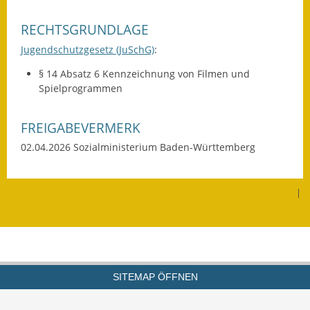
Termine &
RECHTSGRUNDLAGE
Veranstaltungen
Jugendschutzgesetz (JuSchG)
:
Vereine
§ 14 Absatz 6 Kennzeichnung von Filmen und
Spielprogrammen
Wirtschaft
Ausschreibung von
FREIGABEVERMERK
Baumaßnahmen
02.04.2026 Sozialministerium Baden-Württemberg
Firmenliste
|
SITEMAP ÖFFNEN