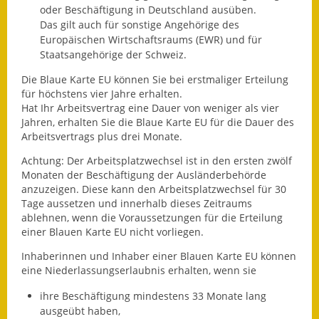
Leichte Sprache
oder Beschäftigung in Deutschland ausüben.
Das gilt auch für sonstige Angehörige des
Infos in Leichter Sprache
Europäischen Wirtschaftsraums (EWR) und für
Staatsangehörige der Schweiz.
Mitteilungsblatt
Die Blaue Karte EU können Sie bei erstmaliger Erteilung
für höchstens vier Jahre erhalten.
Nachhaltigkeitsbericht
Hat Ihr Arbeitsvertrag eine Dauer von weniger als vier
Jahren, erhalten Sie die Blaue Karte EU für die Dauer des
Notfallplanung
Arbeitsvertrags plus drei Monate.
Ortsplan
Achtung:
Der Arbeitsplatzwechsel ist in den ersten zwölf
Monaten der Beschäftigung der Ausländerbehörde
anzuzeigen. Diese kann den Arbeitsplatzwechsel für 30
Schadensmeldung
Tage aussetzen und innerhalb dieses Zeitraums
ablehnen, wenn die Voraussetzungen für die Erteilung
Straßenbau
einer Blauen Karte EU nicht vorliegen.
Landesstraße
Inhaberinnen und Inhaber einer Blauen Karte EU können
eine Niederlassungserlaubnis erhalten, wenn sie
Kreisstraße
ihre Beschäftigung mindestens 33 Monate lang
ausgeübt haben,
Umleitungsplan