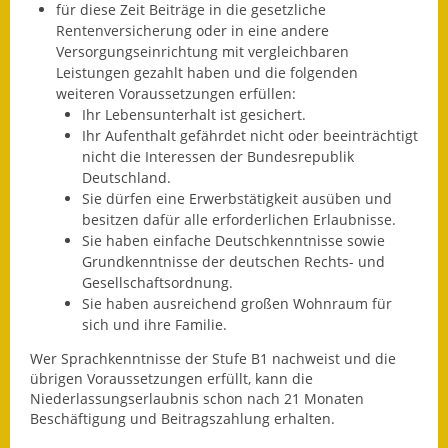
für diese Zeit Beiträge in die gesetzliche
Rentenversicherung oder in eine andere
Ausweichfahrplan
Versorgungseinrichtung mit vergleichbaren
Buslinie 168
Leistungen gezahlt haben und die folgenden
weiteren Voraussetzungen erfüllen:
Stellenausschreibungen
Ihr Lebensunterhalt ist gesichert.
Ihr Aufenthalt gefährdet nicht oder beeinträchtigt
Zahlen und Fakten
nicht die Interessen der Bundesrepublik
Deutschland.
Rathaus
Sie dürfen eine Erwerbstätigkeit ausüben und
besitzen dafür alle erforderlichen Erlaubnisse.
Bauhof Notzingen
Sie haben einfache Deutschkenntnisse sowie
Grundkenntnisse der deutschen Rechts- und
Behördenadressen
Gesellschaftsordnung.
Sie haben ausreichend großen Wohnraum für
Beratungsstellen im
sich und ihre Familie.
Landkreis
Wer Sprachkenntnisse der Stufe B1 nachweist und die
übrigen Voraussetzungen erfüllt, kann die
Dienstleistungen
Niederlassungserlaubnis schon nach 21 Monaten
Beschäftigung und Beitragszahlung erhalten.
Formulare