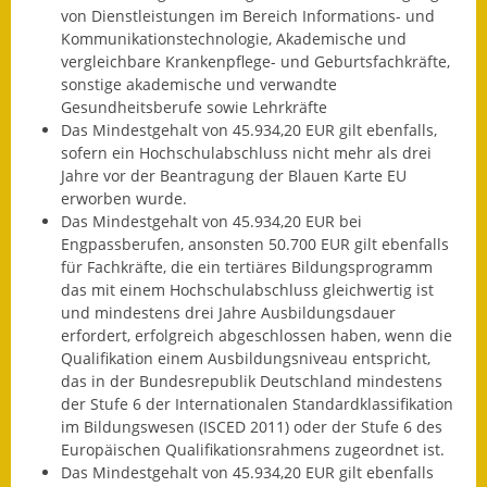
von Dienstleistungen im Bereich Informations- und
Wahlen
Kommunikationstechnologie, Akademische und
vergleichbare Krankenpflege- und Geburtsfachkräfte,
Was erledige ich wo?
sonstige akademische und verwandte
Gesundheitsberufe sowie Lehrkräfte
Leben
Das Mindestgehalt von 45.934,20 EUR gilt ebenfalls,
sofern ein Hochschulabschluss nicht mehr als drei
Jahre vor der Beantragung der Blauen Karte EU
Bauen und Wohnen
erworben wurde.
Das Mindestgehalt von 45.934,20 EUR bei
Baugebiete & Bauplätze
Engpassberufen, ansonsten 50.700 EUR gilt ebenfalls
für
Fachkräfte,
die ein tertiäres Bildungsprogramm
Bauwasser/Wasser/Abwasser
das mit einem Hochschulabschluss gleichwertig ist
und mindestens drei Jahre Ausbildungsdauer
Bebauungspläne
erfordert, erfolgreich abgeschlossen haben, wenn die
Qualifikation einem Ausbildungsniveau entspricht,
Bodenrichtwerte
das in der Bundesrepublik Deutschland mindestens
der Stufe 6 der Internationalen Standardklassifikation
Flächennutzungsplan
im Bildungswesen (ISCED 2011) oder der Stufe 6 des
Europäischen Qualifikationsrahmens zugeordnet ist.
Gerätehütten
Das Mindestgehalt von 45.934,20 EUR gilt ebenfalls