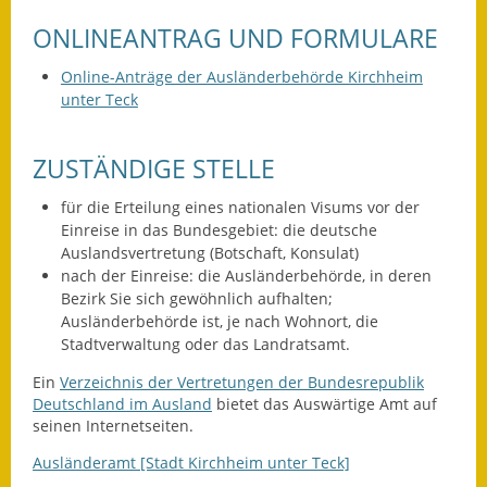
ONLINEANTRAG UND FORMULARE
Fundbehörde
Online-Anträge der Ausländerbehörde Kirchheim
Gemeinderat
unter Teck
Sitzungsberichte 2015
ZUSTÄNDIGE STELLE
Sitzungsberichte 2016
für die Erteilung eines nationalen Visums vor der
Sitzungsberichte 2017
Einreise in das Bundesgebiet: die deutsche
Auslandsvertretung (Botschaft, Konsulat)
Sitzungsberichte 2018
nach der Einreise: die Ausländerbehörde, in deren
Bezirk Sie sich gewöhnlich aufhalten;
Sitzungsberichte 2019
Ausländerbehörde ist, je nach Wohnort, die
Stadtverwaltung oder das Landratsamt.
Sitzungsberichte 2020
Ein
Verzeichnis der Vertretungen der Bundesrepublik
Deutschland im Ausland
bietet das Auswärtige Amt auf
Gemeindeverwaltung
seinen Internetseiten.
Haushalt & Finanzen
Ausländeramt [Stadt Kirchheim unter Teck]