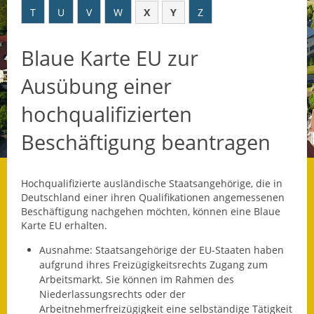
T
U
V
W
X
Y
Z
Datenschutz
Blaue Karte EU zur
Datenschutz im
Steueramt
Ausübung einer
Gebärdensprache
hochqualifizierten
Geschichte und
Beschäftigung beantragen
Gegenwart
Was die Alten noch
Hochqualifizierte ausländische Staatsangehörige, die in
wussten!
Deutschland einer ihren Qualifikationen angemessenen
Beschäftigung nachgehen möchten, können eine Blaue
Wagner-Werkstatt
Karte EU erhalten.
Ausnahme:
Staatsangehörige der EU-Staaten haben
Informationsbroschüre
aufgrund ihres Freizügigkeitsrechts Zugang zum
Arbeitsmarkt. Sie können im Rahmen des
Lärmaktionsplan
Niederlassungsrechts oder der
Arbeitnehmerfreizügigkeit eine selbständige Tätigkeit