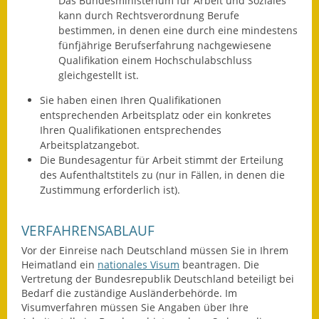
Das Bundesministerium für Arbeit und Soziales
kann durch Rechtsverordnung Berufe
Kinderbetreuung
bestimmen, in denen eine durch eine mindestens
fünfjährige Berufserfahrung nachgewiesene
Nahverkehr
Qualifikation einem Hochschulabschluss
gleichgestellt ist.
Ver- & Entsorgung
Sie haben einen Ihren Qualifikationen
Breitbandausbau
entsprechenden Arbeitsplatz oder ein konkretes
Ihren Qualifikationen entsprechendes
Arbeitsplatzangebot.
Klimaschutzagentur
Die Bundesagentur für Arbeit stimmt der Erteilung
des Aufenthaltstitels zu
(nur in Fällen, in denen die
Freizeit
Zustimmung erforderlich ist)
.
Feuerwehr
VERFAHRENSABLAUF
Freizeit- & Sportstätten
Vor der Einreise nach Deutschland müssen Sie in Ihrem
Heimatland ein
nationales Visum
beantragen. Die
Gesundheit & Soziales
Vertretung der Bundesrepublik Deutschland beteiligt bei
Bedarf die zuständige Ausländerbehörde.
Im
Kirchen
Visumverfahren müssen Sie Angaben über Ihre