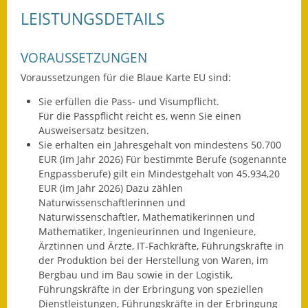
Eröffnungsbilanz
LEISTUNGSDETAILS
Getrennte
VORAUSSETZUNGEN
Abwassergebühr
Voraussetzungen für die Blaue Karte EU sind:
Grundsteuerreform
Sie erfüllen die Pass- und Visumpflicht.
Für die Passpflicht reicht es, wenn Sie einen
Haushaltspläne
Ausweisersatz besitzen.
Sie erhalten ein Jahresgehalt von mindestens 50.700
Jahresabschlüsse
EUR (im Jahr 2026) Für bestimmte Berufe (sogenannte
Engpassberufe) gilt ein Mindestgehalt von 45.934,20
Wasserversorgung
EUR (im Jahr 2026) Dazu zählen
Naturwissenschaftlerinnen und
Heiraten in Notzingen
Naturwissenschaftler, Mathematikerinnen und
Mathematiker, Ingenieurinnen und Ingenieure,
Mitarbeiter
Ärztinnen und Ärzte, IT-Fachkräfte, Führungskräfte in
der Produktion bei der Herstellung von Waren, im
Notruftafel
Bergbau und im Bau sowie in der Logistik,
Führungskräfte in der Erbringung von speziellen
Ortsrecht
Dienstleistungen, Führungskräfte in der Erbringung