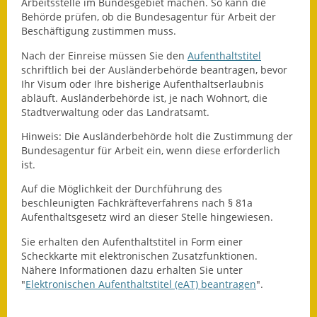
Arbeitsstelle im Bundesgebiet machen. So kann die
Behörde prüfen, ob die Bundesagentur für Arbeit der
Termine &
Beschäftigung zustimmen muss.
Veranstaltungen
Nach der Einreise müssen Sie den
Aufenthaltstitel
Vereine
schriftlich bei der Ausländerbehörde beantragen, bevor
Ihr Visum oder Ihre bisherige Aufenthaltserlaubnis
Wirtschaft
abläuft. Ausländerbehörde ist, je nach Wohnort, die
Stadtverwaltung oder das Landratsamt.
Ausschreibung von
Hinweis:
Die Ausländerbehörde holt die Zustimmung der
Baumaßnahmen
Bundesagentur für Arbeit ein, wenn diese erforderlich
ist.
Firmenliste
Auf die Möglichkeit der Durchführung des
beschleunigten Fachkräfteverfahrens nach § 81a
Aufenthaltsgesetz wird an dieser Stelle hingewiesen.
Sie erhalten den Aufenthaltstitel in Form einer
Scheckkarte mit elektronischen Zusatzfunktionen.
Nähere Informationen dazu erhalten Sie unter
"
Elektronischen Aufenthaltstitel (eAT) beantragen
".