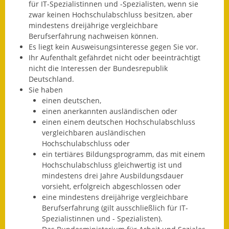
für I
T-Spezialistinnen und -Spezialisten, wenn sie
Gutachterausschuss
zwar keinen Hochschulabschluss besitzen, aber
mindestens dreijährige vergleichbare
Landessanierungsprogramm
Berufserfahrung nachweisen können.
Es liegt kein Ausweisungsinteresse gegen Sie vor.
Mietspiegel
Ihr Aufenthalt gefährdet nicht oder beeinträchtigt
nicht die Interessen der Bundesrepublik
Rückstausicherung von
Deutschland.
Gebäuden
Sie haben
einen deutschen,
Hochwassergefahrenkarte
einen anerkannten ausländischen oder
einen einem deutschen Hochschulabschluss
Gemeindehalle und
vergleichbaren ausländischen
Bürgerhaus
Hochschulabschluss oder
ein tertiäres Bildungsprogramm, das mit einem
Grundschule &
Hochschulabschluss gleichwertig ist und
mindestens drei Jahre Ausbildungsdauer
Kernzeitbetreuung
vorsieht, erfolgreich abgeschlossen oder
eine mindestens dreijährige vergleichbare
Integration und Asyl
Berufserfahrung (gilt ausschließlich für IT-
Spezialistinnen und - Spezialisten).
Bevölkerungsschutz