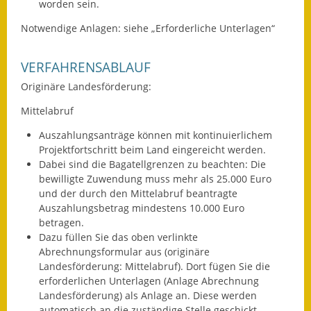
worden sein.
Eröffnungsbilanz
Notwendige Anlagen: siehe „Erforderliche Unterlagen“
Getrennte
Abwassergebühr
VERFAHRENSABLAUF
Originäre Landesförderung:
Grundsteuerreform
Mittelabruf
Haushaltspläne
Auszahlungsanträge können mit kontinuierlichem
Jahresabschlüsse
Projektfortschritt beim Land eingereicht werden.
Dabei sind die Bagatellgrenzen zu beachten: Die
Wasserversorgung
bewilligte Zuwendung muss mehr als 25.000 Euro
und der durch den Mittelabruf beantragte
Heiraten in Notzingen
Auszahlungsbetrag mindestens 10.000 Euro
betragen.
Dazu füllen Sie das oben verlinkte
Mitarbeiter
Abrechnungsformular aus (originäre
Landesförderung: Mittelabruf). Dort fügen Sie die
Notruftafel
erforderlichen Unterlagen (Anlage Abrechnung
Landesförderung) als Anlage an. Diese werden
Ortsrecht
automatisch an die zuständige Stelle geschickt.