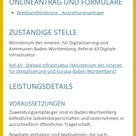
ONLINEANTRAG UND FORMULARE
Leichte Sprache
Breitbandförderung - Auszahlungsanträge
Infos in Leichter Sprache
Mitteilungsblatt
ZUSTÄNDIGE STELLE
Nachhaltigkeitsbericht
Ministerium des Inneren, für Digitalisierung und
Kommunen Baden-Württemberg, Referat 43 Digitale
Notfallplanung
Infrastruktur
Ref 43 - Digitale Infrastruktur [Ministerium des Inneren,
Ortsplan
für Digitalisierung und Europa Baden-Württemberg]
Schadensmeldung
LEISTUNGSDETAILS
Straßenbau
VORAUSSETZUNGEN
Landesstraße
Zuwendungsempfänger sind in Baden-Württemberg
befindliche Gebietskörperschaften und Unternehmen in
Kreisstraße
ausschließlich öffentlicher Trägerschaft.
Umleitungsplan
Bewilligte Vorhaben sind Maßnahmen, die nach: