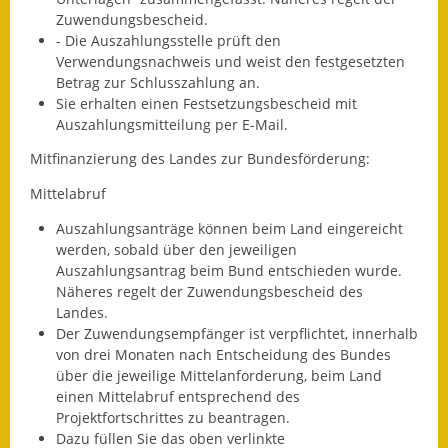
Gutachterausschuss
Zuwendungsbescheid.
- Die Auszahlungsstelle prüft den
Landessanierungsprogramm
Verwendungsnachweis und weist den festgesetzten
Betrag zur Schlusszahlung an.
Mietspiegel
Sie erhalten einen Festsetzungsbescheid mit
Auszahlungsmitteilung per E-Mail.
Rückstausicherung von
Mitfinanzierung des Landes zur Bundesförderung:
Gebäuden
Mittelabruf
Hochwassergefahrenkarte
Auszahlungsanträge können beim Land eingereicht
werden, sobald über den jeweiligen
Gemeindehalle und
Auszahlungsantrag beim Bund entschieden wurde.
Bürgerhaus
Näheres regelt der Zuwendungsbescheid des
Landes.
Grundschule &
Der Zuwendungsempfänger ist verpflichtet, innerhalb
Kernzeitbetreuung
von drei Monaten nach Entscheidung des Bundes
über die jeweilige Mittelanforderung, beim Land
Integration und Asyl
einen Mittelabruf entsprechend des
Projektfortschrittes zu beantragen.
Bevölkerungsschutz
Dazu füllen Sie das oben verlinkte