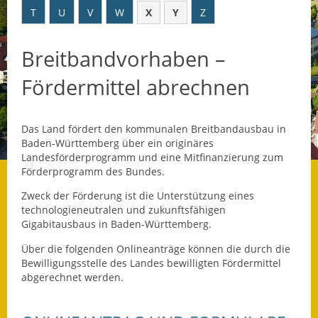
T
U
V
W
X
Y
Z
Datenschutz
Breitbandvorhaben –
Datenschutz im
Steueramt
Fördermittel abrechnen
Gebärdensprache
Das Land fördert den kommunalen Breitbandausbau in
Geschichte und
Baden-Württemberg über ein originäres
Gegenwart
Landesförderprogramm und eine Mitfinanzierung zum
Förderprogramm des Bundes.
Was die Alten noch
wussten!
Zweck der Förderung ist die Unterstützung eines
technologieneutralen und zukunftsfähigen
Gigabitausbaus in Baden-Württemberg.
Wagner-Werkstatt
Über die folgenden Onlineanträge können die durch die
Informationsbroschüre
Bewilligungsstelle des Landes bewilligten Fördermittel
abgerechnet werden.
Lärmaktionsplan