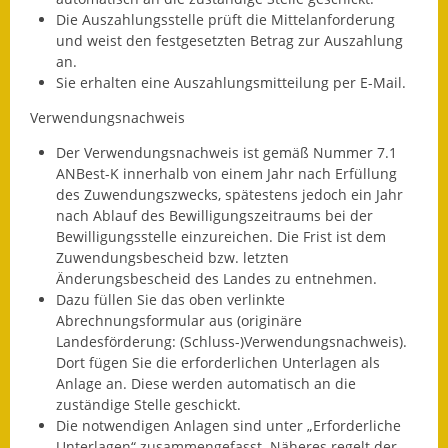
Die Auszahlungsstelle prüft die Mittelanforderung
Wahlen
und weist den festgesetzten Betrag zur Auszahlung
an.
Was erledige ich wo?
Sie erhalten eine Auszahlungsmitteilung per E-Mail.
Leben
Verwendungsnachweis
Der Verwendungsnachweis ist gemäß Nummer 7.1
Bauen und Wohnen
ANBest-K innerhalb von einem Jahr nach Erfüllung
des Zuwendungszwecks, spätestens jedoch ein Jahr
Baugebiete & Bauplätze
nach Ablauf des Bewilligungszeitraums bei der
Bewilligungsstelle einzureichen. Die Frist ist dem
Bauwasser/Wasser/Abwasser
Zuwendungsbescheid bzw. letzten
Änderungsbescheid des Landes zu entnehmen.
Bebauungspläne
Dazu füllen Sie das oben verlinkte
Abrechnungsformular aus (originäre
Bodenrichtwerte
Landesförderung: (Schluss-)Verwendungsnachweis).
Dort fügen Sie die erforderlichen Unterlagen als
Flächennutzungsplan
Anlage an. Diese werden automatisch an die
zuständige Stelle geschickt.
Gerätehütten
Die notwendigen Anlagen sind unter „Erforderliche
Unterlagen“ zusammengefasst. Näheres regelt der