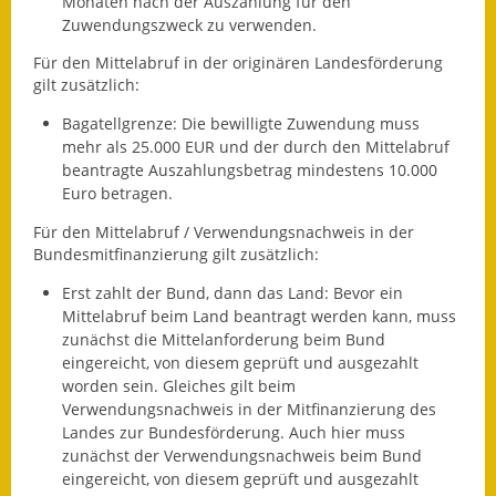
Monaten nach der Auszahlung für den
Zuwendungszweck zu verwenden.
Fundbehörde
Für den Mittelabruf in der originären Landesförderung
Gemeinderat
gilt zusätzlich:
Bagatellgrenze: Die bewilligte Zuwendung muss
Sitzungsberichte 2015
mehr als 25.000 EUR und der durch den Mittelabruf
beantragte Auszahlungsbetrag mindestens 10.000
Sitzungsberichte 2016
Euro betragen.
Sitzungsberichte 2017
Für den Mittelabruf / Verwendungsnachweis in der
Bundesmitfinanzierung gilt zusätzlich:
Sitzungsberichte 2018
Erst zahlt der Bund, dann das Land: Bevor ein
Mittelabruf beim Land beantragt werden kann, muss
Sitzungsberichte 2019
zunächst die Mittelanforderung beim Bund
eingereicht, von diesem geprüft und ausgezahlt
Sitzungsberichte 2020
worden sein. Gleiches gilt beim
Verwendungsnachweis in der Mitfinanzierung des
Gemeindeverwaltung
Landes zur Bundesförderung. Auch hier muss
zunächst der Verwendungsnachweis beim Bund
Haushalt & Finanzen
eingereicht, von diesem geprüft und ausgezahlt