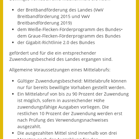
der Breitbandförderung des Landes (VwV
Ausweichfahrplan
Breitbandförderung 2015 und VwV
Buslinie 168
Breitbandförderung 2019)
dem Weiße-Flecken-Förderprogramm des Bundes•
Stellenausschreibungen
dem Graue-Flecken-Förderprogramm des Bundes
der Gigabit-Richtlinie 2.0 des Bundes
Zahlen und Fakten
gefördert und für die ein entsprechender
Rathaus
Zuwendungsbescheid des Landes ergangen sind.
Allgemeine Voraussetzungen eines Mittelabrufs:
Bauhof Notzingen
Gültiger Zuwendungsbescheid: Mittelabrufe können
Behördenadressen
nur für bereits bewilligte Vorhaben gestellt werden.
Ein Mittelabruf von bis zu 90 Prozent der Zuwendung
ist möglich, sofern in ausreichender Höhe
Beratungsstellen im
zuwendungsfähige Ausgaben vorliegen. Die
Landkreis
restlichen 10 Prozent der Zuwendung werden erst
nach Prüfung des Verwendungsnachweises
Dienstleistungen
ausgezahlt.
Die ausgezahlten Mittel sind innerhalb von drei
Formulare