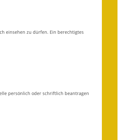
Infos in Leichter Sprache
Mitteilungsblatt
uch einsehen zu dürfen.
Ein berechtigtes
Nachhaltigkeitsbericht
Notfallplanung
Ortsplan
Schadensmeldung
Straßenbau
lle persönlich oder schriftlich beantragen
Landesstraße
Kreisstraße
Umleitungsplan