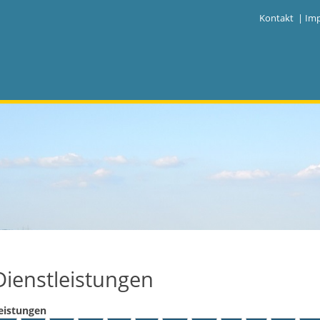
|
Kontakt
|
Im
Dienstleistungen
eistungen