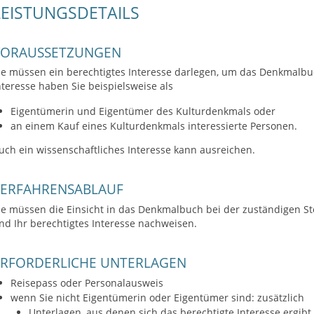
LEISTUNGSDETAILS
VORAUSSETZUNGEN
ie müssen ein berechtigtes Interesse darlegen, um das Denkmalb
nteresse haben
Sie
beispielsweise
als
Eigentümerin und Eigentümer des Kulturdenkmals oder
an einem Kauf
eines Kulturdenkmals
interessierte Personen.
uch ein wissenschaftliches
Interesse kann ausreichen.
VERFAHRENSABLAUF
ie müssen die Einsicht in das Denkmalbuch bei der zuständigen Ste
nd Ihr berechtigtes Interesse nachweisen.
ERFORDERLICHE UNTERLAGEN
Reisepass oder Personalausweis
wenn Sie nicht Eigentümerin oder Eigentümer sind: zusätzlich
Unterlagen, aus denen sich das berechtigte Interesse ergibt