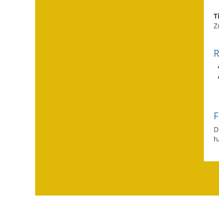
T
Z
D
h