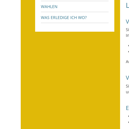
WAHLEN
WAS ERLEDIGE ICH WO?
S
I
A
S
u