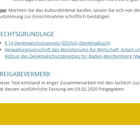
ipp:
Möchten Sie das Kulturdenkmal kaufen, lassen Sie sich von d
ustimmung zur Einsichtnahme schriftlich bestätigen.
RECHTSGRUNDLAGE
§ 14 Denkmalschutzgesetz (DSchG) (Denkmalbuch)
Verwaltungsvorschrift des Ministeriums für Wirtschaft, Arbeit
Vollzug des Denkmalschutzgesetzes für Baden-Württemberg (Vw
FREIGABEVERMERK
ieser Text entstand in enger Zusammenarbeit mit den fachlich zus
at dessen ausführliche Fassung am 03.02.2020 freigegeben.