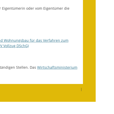
Ausweichfahrplan
er Eigentümerin oder vom Eigentümer die
Buslinie 168
Stellenausschreibungen
Zahlen und Fakten
 und Wohnungsbau für das Verfahren zum
Rathaus
V Vollzug DSchG)
Bauhof Notzingen
Behördenadressen
tändigen Stellen. Das
Wirtschaftsministerium
Beratungsstellen im
Landkreis
|
Dienstleistungen
Formulare