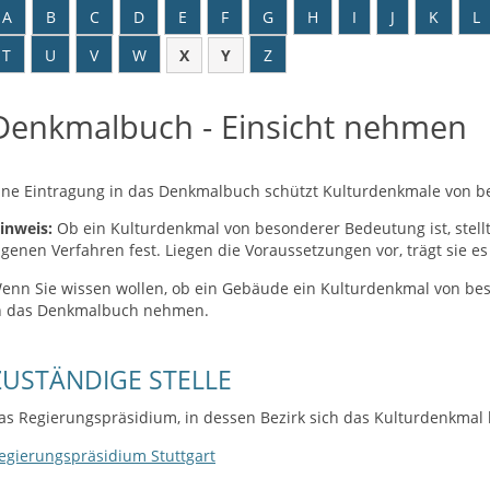
A
B
C
D
E
F
G
H
I
J
K
L
T
U
V
W
X
Y
Z
Denkmalbuch - Einsicht nehmen
ine Eintragung in das Denkmalbuch schützt Kulturdenkmale von 
inweis:
Ob ein Kulturdenkmal von besonderer Bedeutung ist, stel
igenen Verfahren fest. Liegen die Voraussetzungen vor, trägt sie e
enn Sie wissen wollen, ob ein Gebäude ein Kulturdenkmal von bes
n das Denkmalbuch nehmen.
ZUSTÄNDIGE STELLE
as Regierungspräsidium, in dessen Bezirk sich das Kulturdenkmal 
egierungspräsidium Stuttgart