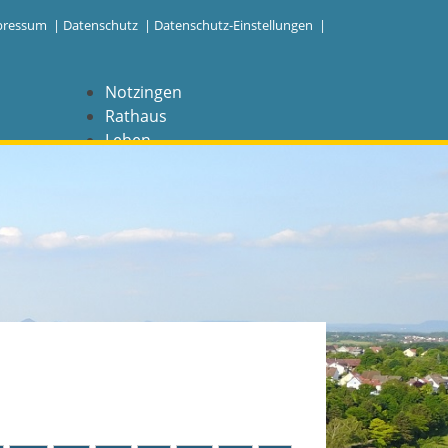
pressum
|
Datenschutz
|
Datenschutz-Einstellungen |
Notzingen
Rathaus
Leben
Freizeit
Wirtschaft
NAVIGATION
Notzingen
Aktuelles
Barrierefreiheit
Coronavirus