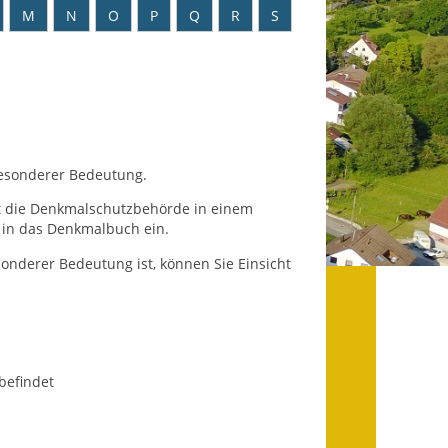
Datenschutz
M
N
O
P
Q
R
S
Datenschutz im
Steueramt
Gebärdensprache
Geschichte und
besonderer Bedeutung.
Gegenwart
lt die Denkmalschutzbehörde in einem
s in das Denkmalbuch ein.
Was die Alten noch
wussten!
onderer Bedeutung ist, können Sie Einsicht
Wagner-Werkstatt
Informationsbroschüre
befindet
Lärmaktionsplan
Leichte Sprache