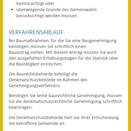
beeinträchtigt oder
Fundbehörde
überwiegende Gründe des Gemeinwohls
berücksichtigt werden müssen.
Gemeinderat
VERFAHRENSABLAUF
Sitzungsberichte 2015
Bei Baumaßnahmen, für die Sie eine Baugenehmigung
benötigen, müssen Sie schriftlich einen
Sitzungsberichte 2016
Bauantrag stellen.
Mit diesem Antrag müssen Sie auch
den ausgefüllten
Erhebungsbogen für die Statistik über
Sitzungsberichte 2017
die Bautätigkeit einreichen.
Sitzungsberichte 2018
Die Baurechtsbehörde beteiligt die
Denkmalschutzbehörde im Rahmen des
Sitzungsberichte 2019
Genehmigungsverfahrens.
Benötigen Sie keine baurechtliche Genehmigung, müssen
Sitzungsberichte 2020
Sie die denkmalschutzrechtliche Genehmigung schriftlich
beantragen.
Gemeindeverwaltung
Die Denkmalschutzbehörde hört vor ihrer Entscheidung
die
betroffene Gemeinde an.
Haushalt & Finanzen