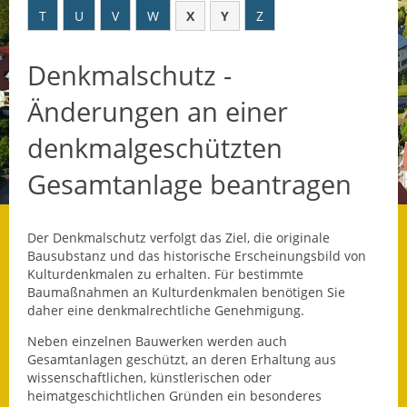
T
U
V
W
X
Y
Z
Datenschutz
Denkmalschutz -
Datenschutz im
Steueramt
Änderungen an einer
Gebärdensprache
denkmalgeschützten
Geschichte und
Gesamtanlage beantragen
Gegenwart
Was die Alten noch
Der Denkmalschutz verfolgt das Ziel, die originale
wussten!
Bausubstanz und das historische Erscheinungsbild von
Kulturdenkmalen zu erhalten. Für bestimmte
Wagner-Werkstatt
Baumaßnahmen an Kulturdenkmalen benötigen Sie
daher eine denkmalrechtliche Genehmigung.
Informationsbroschüre
Neben einzelnen Bauwerken werden auch
Gesamtanlagen geschützt, an deren Erhaltung aus
Lärmaktionsplan
wissenschaftlichen, künstlerischen oder
heimatgeschichtlichen Gründen ein besonderes