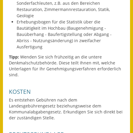
Sonderfachleuten, z.B. aus den Bereichen
Wahlen
Restauration, Zimmermannrestauration, Statik,
Geologie
Was erledige ich wo?
Erhebungsbogen für die Statistik über die
Bautätigkeit im Hochbau (Baugenehmigung -
Bauüberhang - Baufertigstellung oder Abgang -
Leben
Abriss - Nutzungsänderung) in zweifacher
Ausfertigung
Bauen und Wohnen
Tipp:
Wenden Sie sich frühzeitig an die untere
Baugebiete & Bauplätze
Denkmalschutzbehörde. Diese teilt Ihnen mit, welche
Unterlagen für Ihr Genehmigungsverfahren erforderlich
Bauwasser/Wasser/Abwasser
sind.
Bebauungspläne
KOSTEN
Bodenrichtwerte
Es entstehen Gebühren nach dem
Landesgebührengesetz beziehungsweise dem
Kommunalabgabengesetz. Erkundigen Sie sich direkt bei
Flächennutzungsplan
der zuständigen Stelle.
Gerätehütten