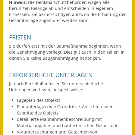
Hinweis:
Die Denkmalschutzbehörden wägen alle
Eröffnungsbilanz
berührten Belange ab und entscheiden in eigenem
Ermessen. Sie berücksichtigen auch, ob die Erhaltung der
Getrennte
Gesamtanlage zugemutet werden kann.
Abwassergebühr
FRISTEN
Grundsteuerreform
Sie dürfen erst mit der Baumaßnahme beginnen, wenn
Haushaltspläne
die Genehmigung vorliegt. Dies gilt auch in den Fällen, in
denen Sie keine Baugenehmigung benötigen.
Jahresabschlüsse
ERFORDERLICHE UNTERLAGEN
Wasserversorgung
Je nach Einzelfall müssen Sie unterschiedliche
Unterlagen vorlegen, beispielsweise:
Heiraten in Notzingen
Lageplan des Objekts
Mitarbeiter
Planunterlagen wie Grundrisse, Ansichten oder
Schnitte des Objekts
Notruftafel
detaillierte Maßnahmenbeschreibung mit
Materialangaben und bautechnischen Details oder
Ortsrecht
Voruntersuchungen und Gutachten von