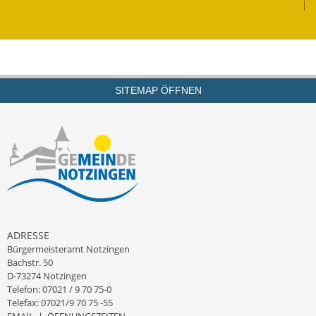
|
Kinderbetreuung
Nahverkehr
Ver- & Entsorgung
SITEMAP ÖFFNEN
Breitbandausbau
Klimaschutzagentur
Freizeit
Feuerwehr
ADRESSE
Freizeit- & Sportstätten
Bürgermeisteramt Notzingen
Bachstr. 50
Gesundheit & Soziales
D-73274 Notzingen
Telefon: 07021 / 9 70 75-0
Kirchen
Telefax: 07021/9 70 75 -55
EMAIL
|
ÖFFNUNGSZEITEN