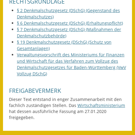
RECHTSGRUNDLAGE
Gutachterausschuss
§ 2 Denkmalschutzgesetz (DSchG) (Gegenstand des
Denkmalschutzes)
Landessanierungsprogramm
§ 6 Denkmalschutzgesetz (DSchG) (Erhaltungspflicht)
§ 7 Denkmalschutzgesetz (DSchG) (Maßnahmen der
Mietspiegel
Denkmalschutzbehörde)
§ 19 Denkmalschutzgesetz (DSchG) (Schutz von
Rückstausicherung von
Gesamtanlagen)
Gebäuden
Verwaltungsvorschrift des Ministeriums für Finanzen
und Wirtschaft für das Verfahren zum Vollzug des
Hochwassergefahrenkarte
Denkmalschutzgesetzes für Baden-Württemberg (VwV
Vollzug DSchG)
Gemeindehalle und
Bürgerhaus
FREIGABEVERMERK
Grundschule &
Dieser Text entstand in enger Zusammenarbeit mit den
Kernzeitbetreuung
fachlich zuständigen Stellen. Das
Wirtschaftsministerium
hat dessen ausführliche Fassung am 27.01.2020
Integration und Asyl
freigegeben.
Bevölkerungsschutz