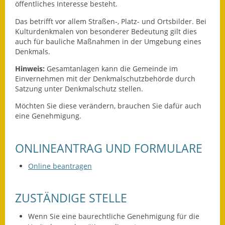
Leichte Sprache
öffentliches Interesse besteht.
Das betrifft vor allem Straß
en-, Platz- und Ortsbilder. Bei
Infos in Leichter Sprache
Kulturdenkmalen von besonderer Bedeutung gilt dies
auch für bauliche Maßnahmen in der Umgebung eines
Mitteilungsblatt
Denkmals.
Nachhaltigkeitsbericht
Hinweis:
Gesamtanlagen kann die Gemeinde im
Einvernehmen mit der Denkmalschutzbehörde durch
Satzung unter Denkmal
schutz stellen.
Notfallplanung
Möchten Sie diese verändern, brauchen Sie dafür auch
Ortsplan
eine Genehmigung.
Schadensmeldung
ONLINEANTRAG UND FORMULARE
Straßenbau
Online beantragen
Landesstraße
ZUSTÄNDIGE STELLE
Kreisstraße
Wenn Sie eine baurechtliche Genehmigung für die
Umleitungsplan