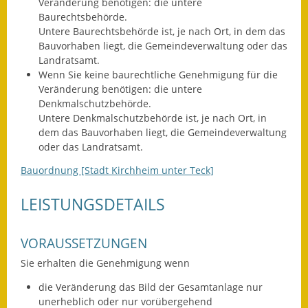
Veränderung benötigen: die untere
Baurechtsbehörde.
Ausweichfahrplan
Untere Baurechtsbehörde ist, je nach Ort, in dem das
Buslinie 168
Bauvorhaben liegt, die Gemeindeverwaltung oder das
Landratsamt.
Stellenausschreibungen
Wenn Sie keine baurechtliche Genehmigung für die
Veränderung benötigen: die untere
Zahlen und Fakten
Denkmalschutzbehörde.
Untere Denkmalschutzbehörde ist, je nach Ort, in
Rathaus
dem das Bauvorhaben liegt, die Gemeindeverwaltung
oder das Landratsamt.
Bauhof Notzingen
Bauordnung [Stadt Kirchheim unter Teck]
Behördenadressen
LEISTUNGSDETAILS
Beratungsstellen im
Landkreis
VORAUSSETZUNGEN
Sie erhalten die Genehmigung wenn
Dienstleistungen
die Veränderung das Bild der Gesamtanlage nur
Formulare
unerheblich oder nur vorübergehend