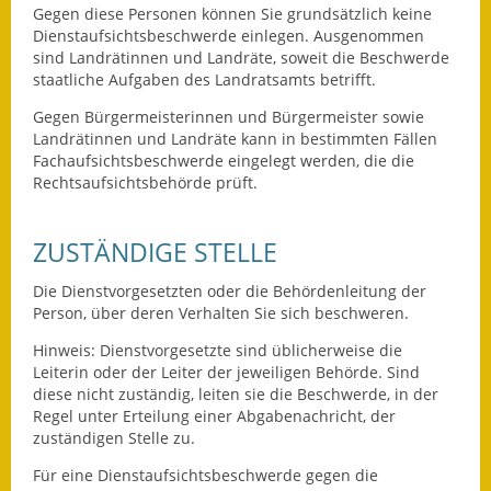
Gegen diese Personen können Sie grundsätzlich keine
Dienstaufsichtsbeschwerde einlegen. Ausgenommen
Ausweichfahrplan
sind Landrätinnen und Landräte, soweit die Beschwerde
Buslinie 168
staatliche Aufgaben des Landratsamts betrifft.
Stellenausschreibungen
Gegen Bürgermeisterinnen und Bürgermeister sowie
Landrätinnen und Landräte kann in bestimmten Fällen
Zahlen und Fakten
Fachaufsichtsbeschwerde eingelegt werden, die die
Rechtsaufsichtsbehörde prüft.
Rathaus
ZUSTÄNDIGE STELLE
Bauhof Notzingen
Die Dienstvorgesetzten oder die Behördenleitung der
Behördenadressen
Person, über deren Verhalten Sie sich beschweren.
Hinweis: Dienstvorgesetzte sind üblicherweise die
Beratungsstellen im
Leiterin oder der Leiter der jeweiligen Behörde. Sind
Landkreis
diese nicht zuständig, leiten sie die Beschwerde, in der
Regel unter Erteilung einer Abgabenachricht, der
Dienstleistungen
zuständigen Stelle zu.
Für eine Dienstaufsichtsbeschwerde gegen die
Formulare