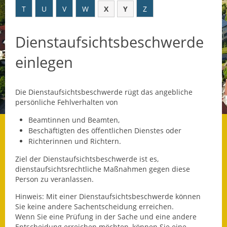
T
U
V
W
X
Y
Z
Datenschutz
Dienstaufsichtsbeschwerde
Datenschutz im
Steueramt
einlegen
Gebärdensprache
Die Dienstaufsichtsbeschwerde rügt das angebliche
Geschichte und
persönliche Fehlverhalten von
Gegenwart
Beamtinnen und Beamten,
Was die Alten noch
Beschäftigten des öffentlichen Dienstes oder
wussten!
Richterinnen und Richtern.
Ziel der Dienstaufsichtsbeschwerde ist es,
Wagner-Werkstatt
dienstaufsichtsrechtliche Maßnahmen gegen diese
Person zu veranlassen.
Informationsbroschüre
Hinweis:
Mit einer Dienstaufsichtsbeschwerde können
Lärmaktionsplan
Sie keine andere Sachentscheidung erreichen.
Wenn Sie eine Prüfung in der Sache und eine andere
Entscheidung erreichen möchten, können Sie eine