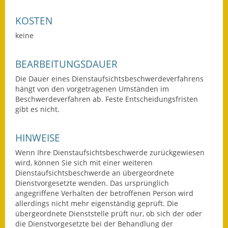
Wahlen
KOSTEN
keine
Was erledige ich wo?
Leben
BEARBEITUNGSDAUER
Die Dauer eines Dienstaufsichtsbeschwerdeverfahrens
Bauen und Wohnen
hängt von den vorgetragenen Umständen im
Beschwerdeverfahren ab. Feste Entscheidungsfristen
Baugebiete & Bauplätze
gibt es nicht.
Bauwasser/Wasser/Abwasser
HINWEISE
Bebauungspläne
Wenn Ihre Dienstaufsichtsbeschwerde zurückgewiesen
wird, können Sie sich mit einer weiteren
Bodenrichtwerte
Dienstaufsichtsbeschwerde an übergeordnete
Dienstvorgesetzte wenden. Das ursprünglich
Flächennutzungsplan
angegriffene Verhalten der betroffenen Person wird
allerdings nicht mehr eigenständig geprüft. Die
übergeordnete Dienststelle prüft nur, ob sich der oder
Gerätehütten
die Dienstvorgesetzte bei der Behandlung der