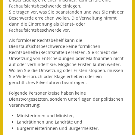
Leichte Sprache
Fachaufsichtsbeschwerde einlegen.
Sie tragen vor, was Sie beanstanden und was Sie mit der
Infos in Leichter Sprache
Beschwerde erreichen wollen. Die Verwaltung nimmt
dann die Einordnung als Dienst- oder
Mitteilungsblatt
Fachaufsichtsbeschwerde vor.
Nachhaltigkeitsbericht
Als formloser Rechtsbehelf kann die
Dienstaufsichtsbeschwerde keine förmlichen
Rechtsbehelfe (Rechtsmittel) ersetzen. Sie schiebt die
Notfallplanung
Umsetzung von Entscheidungen oder Maßnahmen nicht
auf oder verhindert sie. Mögliche Fristen laufen weiter.
Ortsplan
Wollen Sie die Umsetzung oder Fristen stoppen, müssen
Sie Widerspruch oder Klage erheben oder ein
Schadensmeldung
gerichtliches Eilverfahren beantragen.
Folgende Personenkreise haben keine
Straßenbau
Dienstvorgesetzten, sondern unterliegen der politischen
Verantwortung:
Landesstraße
Ministerinnen und Minister,
Kreisstraße
Landrätinnen und Landräte und
Bürgermeisterinnen und Bürgermeister.
Umleitungsplan