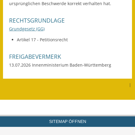
ursprünglichen Beschwerde korrekt verhalten hat.
Gutachterausschuss
Landessanierungsprogramm
RECHTSGRUNDLAGE
Grundgesetz (GG)
Mietspiegel
Artikel 17 - Petitionsrecht
Rückstausicherung von
Gebäuden
FREIGABEVERMERK
Hochwassergefahrenkarte
13.07.2026 Innenministerium Baden-Württemberg
Gemeindehalle und
Bürgerhaus
|
Grundschule &
Kernzeitbetreuung
Integration und Asyl
SITEMAP ÖFFNEN
Bevölkerungsschutz