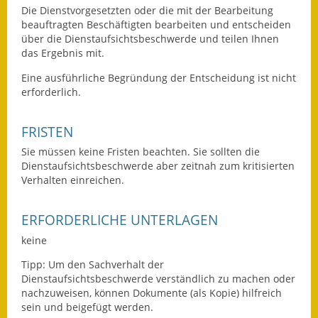
Die Dienstvorgesetzten oder die mit der Bearbeitung
Eröffnungsbilanz
beauftragten Beschäftigten bearbeiten und entscheiden
über die Dienstaufsichtsbeschwerde und teilen Ihnen
Getrennte
das Ergebnis mit.
Abwassergebühr
Eine ausführliche Begründung der Entscheidung ist nicht
Grundsteuerreform
erforderlich.
Haushaltspläne
FRISTEN
Jahresabschlüsse
Sie müssen keine Fristen beachten. Sie sollten die
Dienstaufsichtsbeschwerde aber zeitnah zum kritisierten
Verhalten einreichen.
Wasserversorgung
Heiraten in Notzingen
ERFORDERLICHE UNTERLAGEN
keine
Mitarbeiter
Tipp: Um den Sachverhalt der
Notruftafel
Dienstaufsichtsbeschwerde verständlich zu machen oder
nachzuweisen, können Dokumente (als Kopie) hilfreich
Ortsrecht
sein und beigefügt werden.