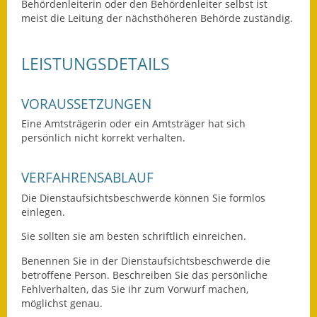
Behördenleiterin oder den Behördenleiter selbst ist
meist die Leitung der nächsthöheren Behörde zuständig.
Fundbehörde
Gemeinderat
LEISTUNGSDETAILS
Sitzungsberichte 2015
VORAUSSETZUNGEN
Sitzungsberichte 2016
Eine Amtsträgerin oder ein Amtsträger hat sich
persönlich nicht korrekt verhalten.
Sitzungsberichte 2017
VERFAHRENSABLAUF
Sitzungsberichte 2018
Die Dienstaufsichtsbeschwerde können Sie formlos
Sitzungsberichte 2019
einlegen.
Sie sollten sie am besten schriftlich einreichen.
Sitzungsberichte 2020
Benennen Sie in der Dienstaufsichtsbeschwerde die
Gemeindeverwaltung
betroffene Person. Beschreiben Sie das persönliche
Fehlverhalten, das Sie ihr zum Vorwurf machen,
Haushalt & Finanzen
möglichst genau.