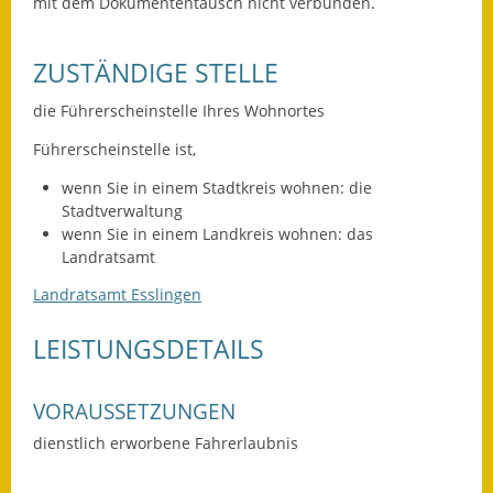
Leichte Sprache
mit dem Dokumententausch nicht verbunden.
Infos in Leichter Sprache
ZUSTÄNDIGE STELLE
Mitteilungsblatt
die Führerscheinstelle Ihres Wohnortes
Nachhaltigkeitsbericht
Führerscheinstelle ist,
wenn Sie in einem Stadtkreis wohnen: die
Notfallplanung
Stadtverwaltung
wenn Sie in einem Landkreis wohnen: das
Ortsplan
Landratsamt
Schadensmeldung
Landratsamt Esslingen
Straßenbau
LEISTUNGSDETAILS
Landesstraße
VORAUSSETZUNGEN
Kreisstraße
dienstlich erworbene Fahrerlaubnis
Umleitungsplan