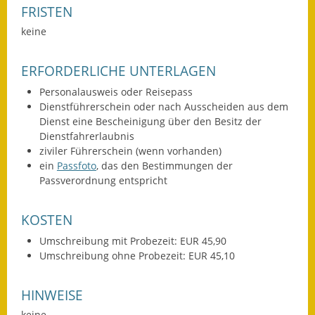
FRISTEN
Fundbehörde
keine
Gemeinderat
ERFORDERLICHE UNTERLAGEN
Sitzungsberichte 2015
Personalausweis oder Reisepass
Dienstführerschein oder nach Ausscheiden aus dem
Sitzungsberichte 2016
Dienst eine Bescheinigung über den Besitz der
Dienstfahrerlaubnis
Sitzungsberichte 2017
ziviler Führerschein (wenn vorhanden)
ein
Passfoto
, das den Bestimmungen der
Sitzungsberichte 2018
Passverordnung entspricht
Sitzungsberichte 2019
KOSTEN
Sitzungsberichte 2020
Umschreibung mit Probezeit: EUR 45,90
Umschreibung ohne Probezeit: EUR 45,10
Gemeindeverwaltung
HINWEISE
Haushalt & Finanzen
keine