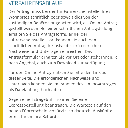
VERFAHRENSABLAUF
Ausweichfahrplan
Der Antrag muss bei der für Führerscheinstelle Ihres
Buslinie 168
Wohnortes schriftlich oder soweit dies von der
zuständigen Behörde angeboten wird, als Online-Antrag
gestellt werden. Bei einer schriftlichen Antragstellung
Stellenausschreibungen
erhalten Sie das Antragsformular bei der
Führerscheinstelle. Dort können Sie auch den
Zahlen und Fakten
schriftlichen Antrag inklusive der erforderlichen
Nachweise und Unterlagen einreichen. Das
Rathaus
Antragsformular erhalten Sie vor Ort oder steht Ihnen, je
nach Angebot, auch zum Download zur Verfügung.
Bauhof Notzingen
Für den Online-Antrag nutzen Sie bitte den Link auf
dieser Seite. Die erforderlichen Nachweise und
Behördenadressen
Unterlagen können Sie im Rahmen des Online-Antrages
als Dateianhang hochladen.
Beratungsstellen im
Landkreis
Gegen eine Extragebühr können Sie eine
Expressbestellung bea
n
tragen. Die Wartezeit auf den
neuen Führerschein verkürzt sich dadurch. Auskünfte
Dienstleistungen
erteilt Ihnen Ihre Behörde.
Formulare