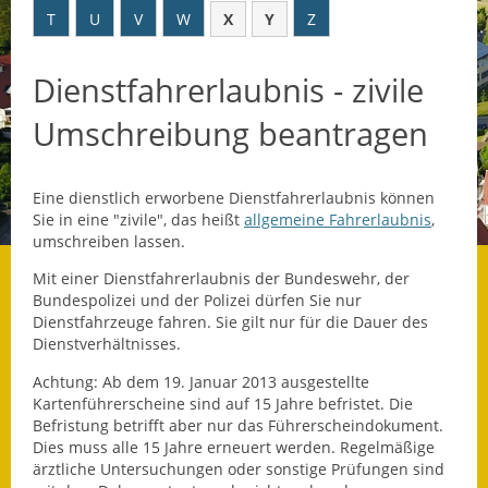
T
U
V
W
X
Y
Z
Datenschutz
Dienstfahrerlaubnis - zivile
Datenschutz im
Steueramt
Umschreibung beantragen
Gebärdensprache
Eine dienstlich erworbene Dienstfahrerlaubnis können
Geschichte und
Sie in eine "zivile", das heißt
allgemeine Fahrerlaubnis
,
Gegenwart
umschreiben lassen.
Was die Alten noch
Mit einer Dienstfahrerlaubnis der Bundeswehr, der
wussten!
Bundespolizei und der Polizei dürfen Sie nur
Dienstfahrzeuge fahren. Sie gilt nur für die Dauer des
Dienstverhältnisses.
Wagner-Werkstatt
Achtung: Ab dem 19. Januar 2013 ausgestellte
Informationsbroschüre
Kartenführerscheine sind auf 15 Jahre befristet. Die
Befristung betrifft aber nur das Führerscheindokument.
Lärmaktionsplan
Dies muss alle 15 Jahre erneuert werden. Regelmäßige
ärztliche Untersuchungen oder sonstige Prüfungen sind