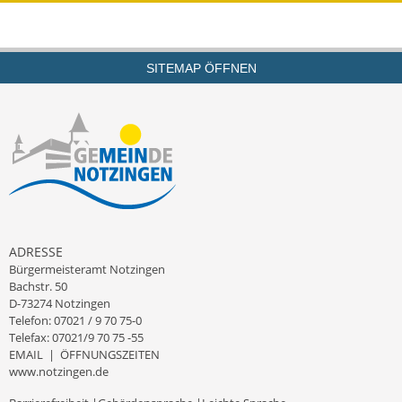
Wahlen
Was erledige ich wo?
SITEMAP ÖFFNEN
Leben
Bauen und Wohnen
Baugebiete & Bauplätze
Bauwasser/Wasser/Abwasser
ADRESSE
Bebauungspläne
Bürgermeisteramt Notzingen
Bachstr. 50
Bodenrichtwerte
D-73274 Notzingen
Telefon: 07021 / 9 70 75-0
Telefax: 07021/9 70 75 -55
Flächennutzungsplan
EMAIL
|
ÖFFNUNGSZEITEN
www.notzingen.de
Gerätehütten