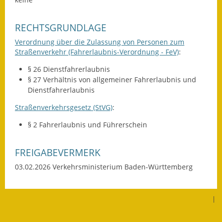
Eröffnungsbilanz
RECHTSGRUNDLAGE
Getrennte
Abwassergebühr
Verordnung über die Zulassung von Personen zum
Straßenverkehr (Fahrerlaubnis-Verordnung - FeV)
:
Grundsteuerreform
§ 26 Dienstfahrerlaubnis
§ 27 Verhältnis von allgemeiner Fahrerlaubnis und
Haushaltspläne
Dienstfahrerlaubnis
Jahresabschlüsse
Straßenverkehrsgesetz (StVG)
:
§ 2 Fahrerlaubnis und Führerschein
Wasserversorgung
Heiraten in Notzingen
FREIGABEVERMERK
03.02.2026
Verkehrsministerium Baden-Württemberg
Mitarbeiter
Notruftafel
|
Ortsrecht