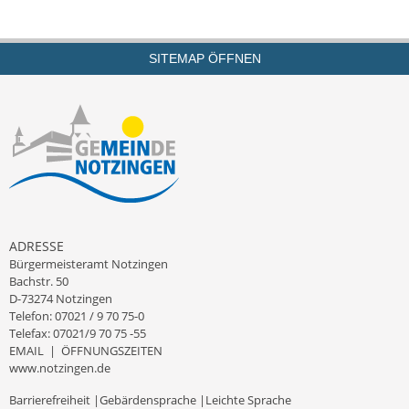
Termine &
Veranstaltungen
SITEMAP ÖFFNEN
Vereine
Wirtschaft
Ausschreibung von
Baumaßnahmen
Firmenliste
ADRESSE
Bürgermeisteramt Notzingen
Bachstr. 50
D-73274 Notzingen
Telefon: 07021 / 9 70 75-0
Telefax: 07021/9 70 75 -55
EMAIL
|
ÖFFNUNGSZEITEN
www.notzingen.de
Barrierefreiheit
|
Gebärdensprache
|
Leichte Sprache