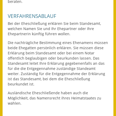
beraten.
Eröffnungsbilanz
VERFAHRENSABLAUF
Getrennte
Abwassergebühr
Bei der Eheschließung erklären Sie beim Standesamt,
welchen Namen Sie und Ihr Ehepartner oder Ihre
Grundsteuerreform
Ehepartnerin künftig führen wollen.
Die nachträgliche Bestimmung eines Ehenamens müssen
Haushaltspläne
beide Ehegatten persönlich erklären. Sie müssen diese
Erklärung beim Standesamt oder bei einem Notar
Jahresabschlüsse
öffentlich beglaubigen oder beurkunden lassen. Das
Standesamt leitet Ihre Erklärung gegebenenfalls an das
Wasserversorgung
für die die Entgegennahme zuständige Standeamt
weiter. Zuständig für die Entgegennahme der Erklärung
Heiraten in Notzingen
ist das Standesamt, bei dem die Eheschließung
beurkundet ist.
Mitarbeiter
Ausländische Eheschließende haben auch die
Möglichkeit, das Namensrecht ihres Heimatstaates zu
Notruftafel
wählen.
Ortsrecht