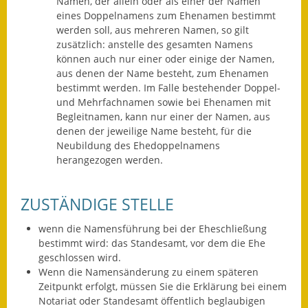
Namen, der allein oder als einer der Namen
Leichte Sprache
eines Doppelnamens zum Ehenamen bestimmt
werden soll, aus mehreren Namen, so gilt
Infos in Leichter Sprache
zusätzlich: anstelle des gesamten Namens
können auch nur einer oder einige der Namen,
Mitteilungsblatt
aus denen der Name besteht, zum Ehenamen
bestimmt werden. Im Falle bestehender Doppel-
Nachhaltigkeitsbericht
und Mehrfachnamen sowie bei Ehenamen mit
Begleitnamen, kann nur einer der Namen, aus
Notfallplanung
denen der jeweilige Name besteht, für die
Neubildung des Ehedoppelnamens
Ortsplan
herangezogen werden.
Schadensmeldung
ZUSTÄNDIGE STELLE
Straßenbau
wenn die Namensführung bei der Eheschließung
bestimmt wird: das Standesamt, vor dem die Ehe
Landesstraße
geschlossen wird.
Wenn die Namensänderung zu einem späteren
Kreisstraße
Zeitpunkt erfolgt, müssen Sie die Erklärung bei einem
Notariat oder Standesamt öffentlich beglaubigen
Umleitungsplan