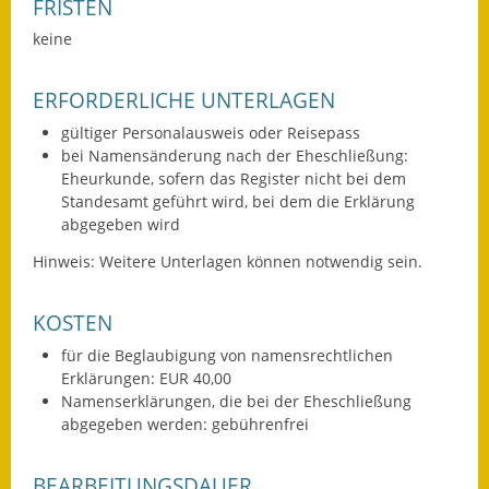
FRISTEN
Wahlen
keine
Was erledige ich wo?
ERFORDERLICHE UNTERLAGEN
Leben
gültiger Personalausweis oder Reisepass
bei Namensänderung nach der Eheschließung:
Bauen und Wohnen
Eheurkunde, sofern das Register nicht bei dem
Standesamt geführt wird, bei dem die Erklärung
abgegeben wird
Baugebiete & Bauplätze
Hinweis: Weitere Unterlagen können notwendig sein.
Bauwasser/Wasser/Abwasser
Bebauungspläne
KOSTEN
für die Beglaubigung von namensrechtlichen
Bodenrichtwerte
Erklärungen: EUR 40,00
Namenserklärungen, die bei der Eheschließung
Flächennutzungsplan
abgegeben werden: gebührenfrei
Gerätehütten
BEARBEITUNGSDAUER