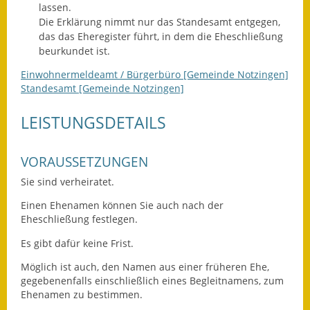
lassen.
Die Erklärung nimmt nur das Standesamt entgegen,
Ausweichfahrplan
das das Eheregister führt, in dem die Eheschließung
Buslinie 168
beurkundet ist.
Stellenausschreibungen
Einwohnermeldeamt / Bürgerbüro [Gemeinde Notzingen]
Standesamt [Gemeinde Notzingen]
Zahlen und Fakten
LEISTUNGSDETAILS
Rathaus
VORAUSSETZUNGEN
Bauhof Notzingen
Sie sind verheiratet.
Behördenadressen
Einen Ehenamen können Sie auch nach der
Eheschließung festlegen.
Beratungsstellen im
Landkreis
Es gibt dafür keine Frist.
Möglich ist auch, den Namen aus einer früheren Ehe,
Dienstleistungen
gegebenenfalls einschließlich eines Begleitnamens, zum
Ehenamen zu bestimmen.
Formulare