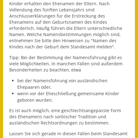
Kinder erhalten den Ehenamen der Eltern. Nach
Fundbehörde
Vollendung des fünften Lebensjahrs sind
Anschlusserklärungen für die Erstreckung des
Ehenamens auf den Geburtsnamen des Kindes
Gemeinderat
erforderlich. Häufig führen die Eltern unterschiedliche
Namen. Welche Namensbestimmungen möglich sind,
Sitzungsberichte 2015
entnehmen Sie bitte den Hinweisen zu "Namen des
Kindes nach der Geburt dem Standesamt melden".
Sitzungsberichte 2016
Tipp: Bei der Bestimmung der Namensführung gibt es
Sitzungsberichte 2017
viele Möglichkeiten. In manchen Fällen sind außerdem
Besonderheiten zu beachten, etwa
Sitzungsberichte 2018
bei der Namensführung von ausländischen
Ehepaaren oder,
Sitzungsberichte 2019
wenn vor der Eheschließung gemeinsame Kinder
geboren wurden.
Sitzungsberichte 2020
Es ist auch möglich, eine geschlechtsangepasste Form
Gemeindeverwaltung
des Ehenamens nach sorbischer Tradition und
ausländischen Rechtsordnungen zu bestimmen.
Haushalt & Finanzen
Lassen Sie sich gerade in diesen Fällen beim Standesamt