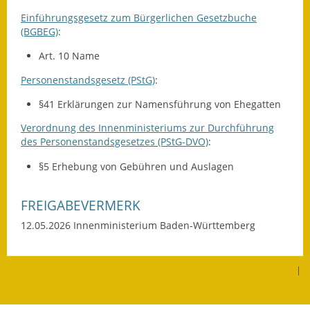
Einführungsgesetz zum Bürgerlichen Gesetzbuche
Kinderbetreuung
(BGBEG)
:
Nahverkehr
Art. 10
Name
Personenstandsgesetz (PStG)
:
Ver- & Entsorgung
§41 Erklärungen zur Namensführung von Ehegatten
Breitbandausbau
Verordnung des Innenministeriums zur Durchführung
des Personenstandsgesetzes (PStG-DVO)
:
Klimaschutzagentur
§5 Erhebung von Gebühren und Auslagen
Freizeit
FREIGABEVERMERK
Feuerwehr
12.05.2026 Innenministerium Baden-Württemberg
Freizeit- & Sportstätten
Gesundheit & Soziales
|
Kirchen