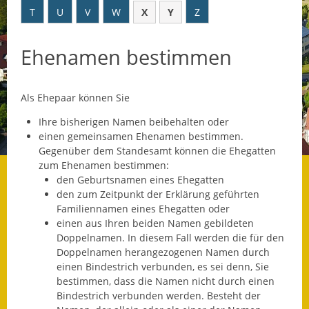
T
U
V
W
X
Y
Z
Datenschutz
Ehenamen bestimmen
Datenschutz im
Steueramt
Als Ehepaar können Sie
Gebärdensprache
Ihre bisherigen Namen beibehalten oder
Geschichte und
einen gemeinsamen Ehenamen bestimmen.
Gegenwart
Gegenüber dem Standesamt können die Ehegatten
zum Ehenamen bestimmen:
Was die Alten noch
den
Geburtsnamen eines Ehegatten
wussten!
den zum Zeitpunkt der Erklärung geführten
Familiennamen eines Ehegatten oder
Wagner-Werkstatt
einen aus Ihren beiden Namen gebildeten
Doppelnamen. In diesem Fall werden die für den
Informationsbroschüre
Doppelnamen herangezogenen Namen durch
einen Bindestrich verbunden, es sei denn, Sie
Lärmaktionsplan
bestimmen, dass die Namen nicht durch einen
Bindestrich verbunden werden. Besteht der