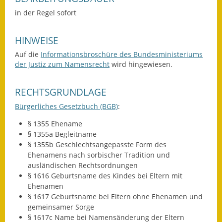
Gutachterausschuss
in der Regel sofort
Landessanierungsprogramm
HINWEISE
Mietspiegel
Auf die
Informationsbroschüre des Bundesministeriums
der Justiz zum Namensrecht
wird hingewiesen.
Rückstausicherung von
Gebäuden
RECHTSGRUNDLAGE
Hochwassergefahrenkarte
Bürgerliches Gesetzbuch (BGB)
:
§ 1355 Ehename
Gemeindehalle und
§ 1355a Begleitname
Bürgerhaus
§ 1355b Geschlechtsangepasste Form des
Ehenamens nach sorbischer Tradition und
Grundschule &
ausländischen Rechtsordnungen
Kernzeitbetreuung
§ 1616
Geburtsname des Kindes bei Eltern mit
Ehenamen
Integration und Asyl
§ 1617
Geburtsname bei Eltern ohne Ehenamen und
gemeinsamer Sorge
Bevölkerungsschutz
§ 1617c Name bei Namensänderung der Eltern