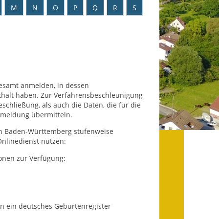
Datenschutz
M
N
O
P
Q
R
S
Datenschutz im
Steueramt
Gebärdensprache
Geschichte und
desamt anmelden, in dessen
Gegenwart
thalt haben.
Zur Verfahrensbeschleunigung
hließung, als auch die Daten, die für die
Was die Alten noch
anmeldung übermitteln.
wussten!
 in Baden-Württemberg stufenweise
nlinedienst nutzen:
Wagner-Werkstatt
onen zur Verfügung:
Informationsbroschüre
Lärmaktionsplan
in ein deutsches Geburtenregister
Leichte Sprache