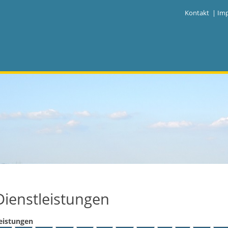
|
Kontakt
|
Im
Dienstleistungen
eistungen