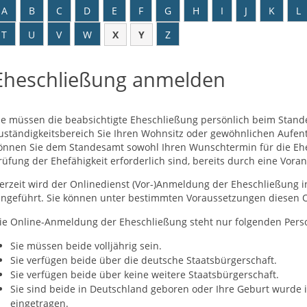
A
B
C
D
E
F
G
H
I
J
K
L
T
U
V
W
X
Y
Z
Eheschließung anmelden
ie müssen die beabsichtigte Eheschließung persönlich beim Stan
uständigkeitsbereich Sie Ihren Wohnsitz oder gewöhnlichen Aufen
önnen Sie dem Standesamt sowohl Ihren Wunschtermin für die Ehesc
rüfung der Ehefähigkeit erforderlich sind, bereits durch eine Vor
erzeit wird der Onlinedienst (Vor-)Anmeldung der Eheschließung
ingeführt. Sie können unter bestimmten Voraussetzungen diesen O
ie Online-Anmeldung der Eheschließung steht nur folgenden Pers
Sie müssen beide volljährig sein.
Sie verfügen beide über die deutsche Staatsbürgerschaft.
Sie verfügen beide über keine weitere Staatsbürgerschaft.
Sie sind beide in Deutschland geboren oder Ihre Geburt wurde 
eingetragen.