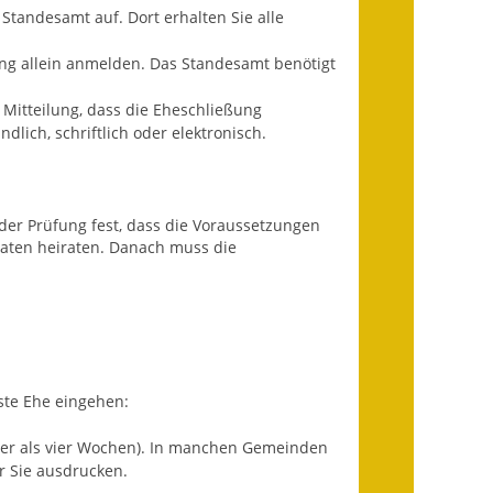
Fundbehörde
tandesamt auf. Dort erhalten Sie alle
Gemeinderat
ung allein anmelden. Das Standesamt benötigt
Sitzungsberichte 2015
 Mitteilung, dass die Eheschließung
ich, schriftlich oder elektronisch.
Sitzungsberichte 2016
Sitzungsberichte 2017
der Prüfung fest, dass die Voraussetzungen
naten heiraten. Danach muss die
Sitzungsberichte 2018
Sitzungsberichte 2019
Sitzungsberichte 2020
Gemeindeverwaltung
ste Ehe eingehen:
Haushalt & Finanzen
er als vier Wochen).
In manchen Gemeinden
r Sie ausdrucken.
Eröffnungsbilanz