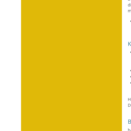
d
m
H
D
h