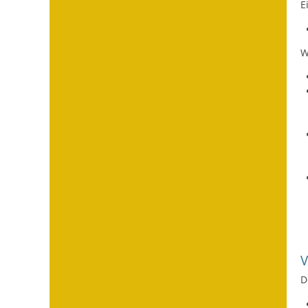
E
W
D