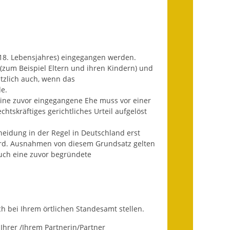
Ausweichfahrplan
Buslinie 168
Stellenausschreibungen
es 18. Lebensjahres) eingegangen werden.
Zahlen und Fakten
 (zum Beispiel Eltern und ihren Kindern) und
tzlich auch, wenn das
Rathaus
e.
ine zuvor eingegangene Ehe muss vor einer
Bauhof Notzingen
tskräftiges gerichtliches Urteil aufgelöst
eidung in der Regel in Deutschland erst
Behördenadressen
ird. Ausnahmen von diesem Grundsatz gelten
Auch eine zuvor begründete
Beratungsstellen im
Landkreis
Dienstleistungen
 bei Ihrem örtlichen Standesamt stellen.
Formulare
Ihrer /Ihrem Partnerin/Partner