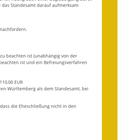
Sie das Standesamt darauf aufmerksam
Landessanierungsprogramm
Mietspiegel
n nachfordern.
Rückstausicherung von
Gebäuden
 zu beachten ist (unabhängig von der
Hochwassergefahrenkarte
beachten ist und ein Befreiungsverfahren
Gemeindehalle und
Bürgerhaus
 110,00 EUR
den-Württemberg als dem Standesamt, bei
Grundschule &
Kernzeitbetreuung
dass die Eheschließung nicht in den
Integration und Asyl
Bevölkerungsschutz