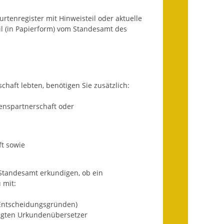
rtenregister mit Hinweisteil oder aktuelle
Getrennte
l (in Papierform) vom Standesamt des
Abwassergebühr
Grundsteuerreform
Haushaltspläne
chaft lebten, benötigen Sie zusätzlich:
Jahresabschlüsse
enspartnerschaft oder
Wasserversorgung
Heiraten in Notzingen
t sowie
Mitarbeiter
 Standesamt erkundigen, ob ein
 mit:
Notruftafel
d Entscheidungsgründen)
Ortsrecht
digten Urkundenübersetzer