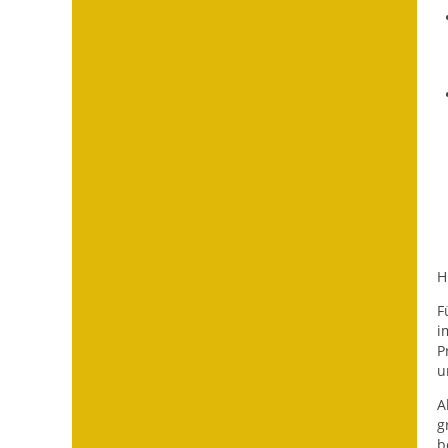
H
F
i
P
u
A
g
b