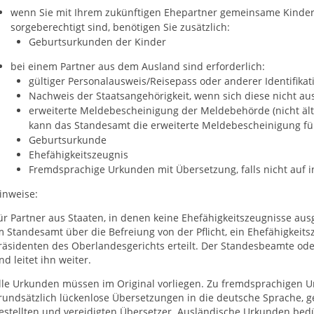
wenn Sie mit Ihrem zukünftigen Ehepartner gemeinsame Kinder
sorgeberechtigt sind, benötigen Sie zusätzlich:
​​​​​​​Geburtsurkunden der Kinder
bei einem Partner aus dem Ausland sind erforderlich:
​​​​​​gültiger Personalausweis/Reisepass oder anderer Identifik
​​​​​​​Nachweis der Staatsangehörigkeit, wenn sich diese nich
erweiterte Meldebescheinigung der Meldebehörde (nicht ält
kann das Standesamt die erweiterte Meldebescheinigung fü
Geburtsurkunde
Ehefähigkeitszeugnis
Fremdsprachige Urkunden mit Übersetzung, falls nicht auf 
inweise:
ür Partner aus Staaten, in denen keine Ehefähigkeitszeugnisse ausg
m Standesamt über die Befreiung von der Pflicht, ein Ehefähigkeit
räsidenten des Oberlandesgerichts erteilt. Der Standesbeamte od
nd leitet ihn weiter.
lle Urkunden müssen im Original vorliegen. Zu fremdsprachigen 
rundsätzlich lückenlose Übersetzungen in die deutsche Sprache, ge
estellten und vereidigten Übersetzer. Ausländische Urkunden bed