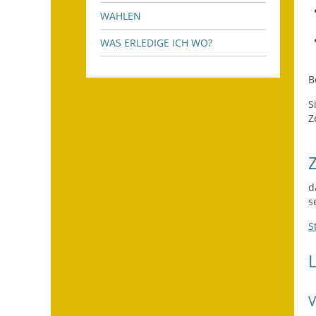
WAHLEN
WAS ERLEDIGE ICH WO?
B
S
Z
d
s
S