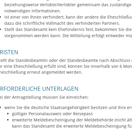
beziehungsweise Verlobte/Verlobter gemeinsam das zuständige S
notwendigen Informationen.
Ist einer von Ihnen verhindert, kann der andere die Eheschließ
dazu die schriftliche Vollmacht des verhinderten Partners.
Stellt das Standesamt kein Ehehindernis fest, bekommen Sie die
vorgenommen werden kann. Die Mitteilung erfolgt entweder mündl
RISTEN
tellt die Standesbeamtin oder der Standesbeamte nach Abschluss 
ür eine Eheschließung erfüllt sind, können Sie innerhalb von 6 Mo
heschließung erneut angemeldet werden.
ERFORDERLICHE UNTERLAGEN
ei der Antragstellung müssen Sie einreichen:
wenn Sie die deutsche Staatsangehörigkeit besitzen und Ihre er
gültiger Personalausweis oder Reisepass
erweiterte Meldebescheinigung der Meldebehörde (nicht ält
kann das Standesamt die erweiterte Meldebescheinigung fü