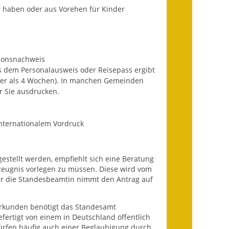
Wahlen
 haben oder aus Vorehen für Kinder
Was erledige ich wo?
Leben
ationsnachweis
t aus dem Personalausweis oder Reisepass ergibt
Bauen und Wohnen
er als 4 Wochen).
In manchen Gemeinden
r Sie ausdrucken.
Baugebiete & Bauplätze
Bauwasser/Wasser/Abwasser
internationalem Vordruck
Bebauungspläne
estellt werden, empfiehlt sich eine Beratung
Bodenrichtwerte
szeugnis vorlegen zu müssen. Diese wird vom
er die Standesbeamtin nimmt den Antrag auf
Flächennutzungsplan
Gerätehütten
Urkunden benötigt das Standesamt
fertigt von einem in Deutschland öffentlich
ürfen häufig auch einer Beglaubigung durch
Gutachterausschuss