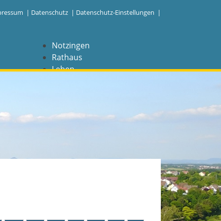
pressum
|
Datenschutz
|
Datenschutz-Einstellungen |
Notzingen
Rathaus
Leben
Freizeit
Wirtschaft
NAVIGATION
Notzingen
Aktuelles
Barrierefreiheit
Coronavirus