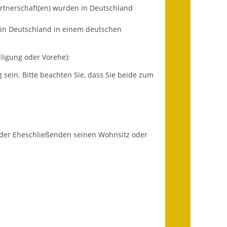
partnerschaft(en) wurden in Deutschland
Infos in Leichter Sprache
 in Deutschland in einem deutschen
Mitteilungsblatt
ligung oder Vorehe):
Nachhaltigkeitsbericht
 sein. Bitte beachten Sie, dass Sie beide zum
Notfallplanung
Ortsplan
Schadensmeldung
 der Eheschließenden seinen Wohnsitz oder
Straßenbau
Landesstraße
Kreisstraße
Umleitungsplan